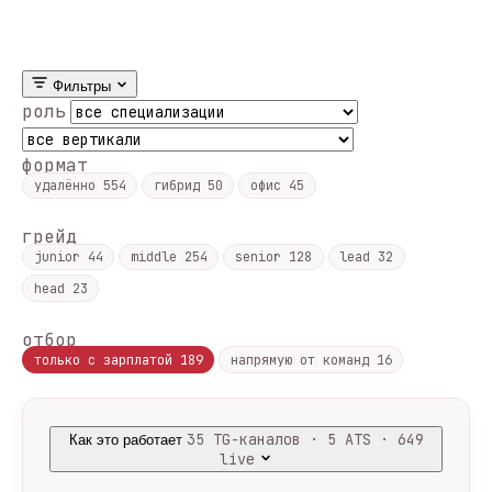
Фильтры
роль
формат
удалённо
554
гибрид
50
офис
45
грейд
junior
44
middle
254
senior
128
lead
32
head
23
отбор
только с зарплатой
189
напрямую от команд
16
35 TG-каналов · 5 ATS · 649
Как это работает
live