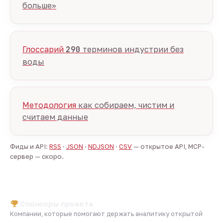
больше»
Глоссарий
290
терминов индустрии без
воды
Методология
как собираем, чистим и
считаем данные
Фиды и API:
RSS
·
JSON
·
NDJSON
·
CSV
— открытое API, MCP-
сервер — скоро.
Спонсоры проекта
Компании, которые помогают держать аналитику открытой