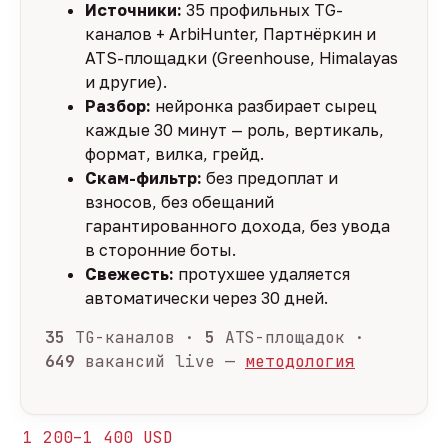
Источники:
35 профильных TG-
каналов + ArbiHunter, Партнёркин и
ATS-площадки (Greenhouse, Himalayas
и другие).
Разбор:
нейронка разбирает сырец
каждые 30 минут — роль, вертикаль,
формат, вилка, грейд.
Скам-фильтр:
без предоплат и
взносов, без обещаний
гарантированного дохода, без увода
в сторонние боты.
Свежесть:
протухшее удаляется
автоматически через 30 дней.
35
TG-каналов ·
5
ATS-площадок ·
649
вакансий live —
методология
1 200–1 400 USD