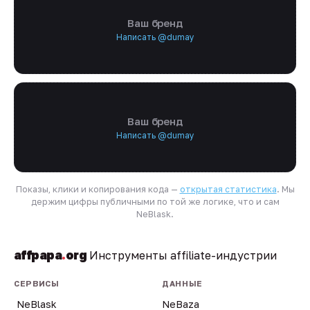
Ваш бренд
Написать @dumay
Ваш бренд
Написать @dumay
Показы, клики и копирования кода —
открытая статистика
. Мы
держим цифры публичными по той же логике, что и сам
NeBlask.
affpapa
.
org
Инструменты affiliate-индустрии
СЕРВИСЫ
ДАННЫЕ
NeBlask
NeBaza