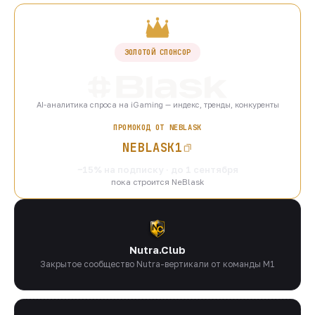
ЗОЛОТОЙ СПОНСОР
AI-аналитика спроса на iGaming — индекс, тренды, конкуренты
ПРОМОКОД ОТ NEBLASK
NEBLASK1
−15% на подписку · до 1 сентября
пока строится NeBlask
Nutra.Club
Закрытое сообщество Nutra-вертикали от команды M1