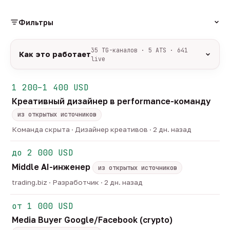
Фильтры
РОЛЬ
35 TG-каналов · 5 ATS · 641
Как это работает
live
Источники:
35 профильных TG-каналов +
ФОРМАТ
ArbiHunter, Партнёркин и ATS-площадки
1 200–1 400 USD
удалённо
гибрид
офис
547
49
45
(Greenhouse, Himalayas и другие).
Креативный дизайнер в performance-команду
ГРЕЙД
Разбор:
нейронка разбирает сырец каждые 30
junior
middle
senior
lead
минут — роль, вертикаль, формат, вилка, грейд.
из открытых источников
44
251
125
32
Скам-фильтр:
без предоплат и взносов, без
head
Команда скрыта · Дизайнер креативов · 2 дн. назад
22
обещаний гарантированного дохода, без увода в
ОТБОР
сторонние боты.
до 2 000 USD
только с зарплатой
напрямую от команд
184
15
Свежесть:
протухшее удаляется автоматически
Middle AI-инженер
через 30 дней.
из открытых источников
35
TG-каналов ·
5
ATS-площадок ·
641
вакансия live —
trading.biz · Разработчик · 2 дн. назад
методология
от 1 000 USD
Media Buyer Google/Facebook (crypto)