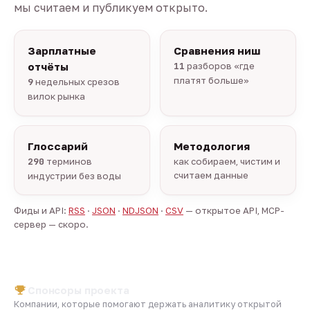
мы считаем и публикуем открыто.
Зарплатные
Сравнения ниш
отчёты
11
разборов «где
платят больше»
9
недельных срезов
вилок рынка
Глоссарий
Методология
290
терминов
как собираем, чистим и
считаем данные
индустрии без воды
Фиды и API:
RSS
·
JSON
·
NDJSON
·
CSV
— открытое API, MCP-
сервер — скоро.
Спонсоры проекта
Компании, которые помогают держать аналитику открытой