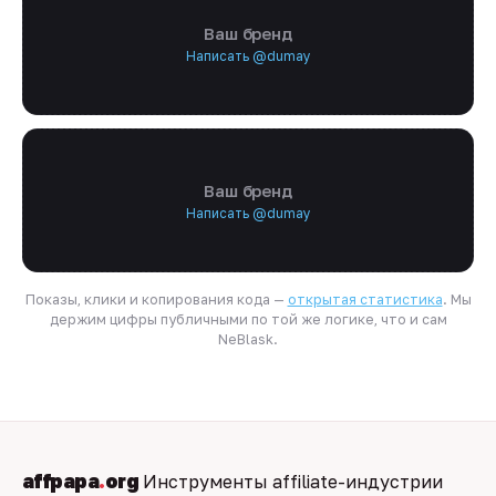
Ваш бренд
Написать @dumay
Ваш бренд
Написать @dumay
Показы, клики и копирования кода —
открытая статистика
. Мы
держим цифры публичными по той же логике, что и сам
NeBlask.
affpapa
.
org
Инструменты affiliate-индустрии