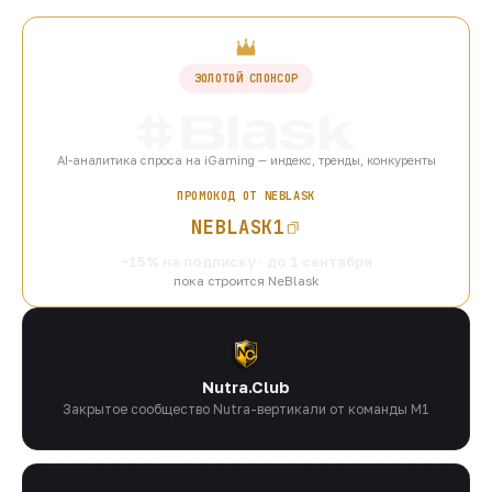
ЗОЛОТОЙ СПОНСОР
AI-аналитика спроса на iGaming — индекс, тренды, конкуренты
ПРОМОКОД ОТ NEBLASK
NEBLASK1
−15% на подписку · до 1 сентября
пока строится NeBlask
Nutra.Club
Закрытое сообщество Nutra-вертикали от команды M1