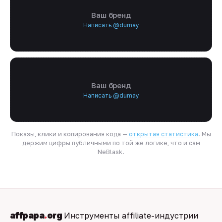
Ваш бренд
Написать @dumay
Ваш бренд
Написать @dumay
Показы, клики и копирования кода —
открытая статистика
. Мы
держим цифры публичными по той же логике, что и сам
NeBlask.
affpapa
.
org
Инструменты affiliate-индустрии