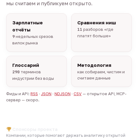
мы считаем и публикуем открыто.
Зарплатные
Сравнения ниш
отчёты
11
разборов «где
платят больше»
9
недельных срезов
вилок рынка
Глоссарий
Методология
290
терминов
как собираем, чистим и
считаем данные
индустрии без воды
Фиды и API:
RSS
·
JSON
·
NDJSON
·
CSV
— открытое API, MCP-
сервер — скоро.
Спонсоры проекта
Компании, которые помогают держать аналитику открытой