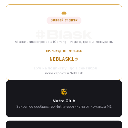
ЗОЛОТОЙ СПОНСОР
AI-аналитика спроса на iGaming — индекс, тренды, конкуренты
ПРОМОКОД ОТ NEBLASK
NEBLASK1
−15% на подписку · до 1 сентября
пока строится NeBlask
Nutra.Club
Закрытое сообщество Nutra-вертикали от команды M1