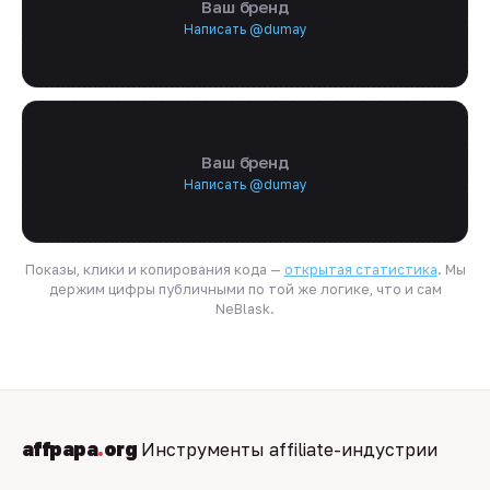
Ваш бренд
Написать @dumay
Ваш бренд
Написать @dumay
Показы, клики и копирования кода —
открытая статистика
. Мы
держим цифры публичными по той же логике, что и сам
NeBlask.
affpapa
.
org
Инструменты affiliate-индустрии