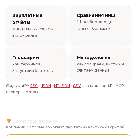
Зарплатные
Сравнения ниш
отчёты
11
разборов «где
платят больше»
9
недельных срезов
вилок рынка
Глоссарий
Методология
290
терминов
как собираем, чистим и
считаем данные
индустрии без воды
Фиды и API:
RSS
·
JSON
·
NDJSON
·
CSV
— открытое API, MCP-
сервер — скоро.
Спонсоры проекта
Компании, которые помогают держать аналитику открытой