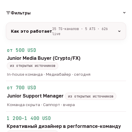
Фильтры
РОЛЬ
35 TG-каналов · 5 ATS · 626
Как это работает
live
Источники:
35 профильных TG-каналов +
ФОРМАТ
ArbiHunter, Партнёркин и ATS-площадки
от 500 USD
удалённо
гибрид
офис
532
48
46
(Greenhouse, Himalayas и другие).
Junior Media Buyer (Crypto/FX)
ГРЕЙД
Разбор:
нейронка разбирает сырец каждые 30
junior
middle
senior
lead
минут — роль, вертикаль, формат, вилка, грейд.
из открытых источников
45
246
122
32
Скам-фильтр:
без предоплат и взносов, без
head
In-house команда · Медиабайер · сегодня
21
обещаний гарантированного дохода, без увода в
ОТБОР
сторонние боты.
от 700 USD
только с зарплатой
напрямую от команд
173
3
Свежесть:
протухшее удаляется автоматически
Junior Support Manager
через 30 дней.
из открытых источников
35
TG-каналов ·
5
ATS-площадок ·
626
вакансий live —
Команда скрыта · Саппорт · вчера
методология
1 200–1 400 USD
Креативный дизайнер в performance-команду