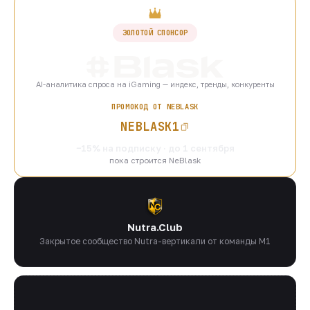
ЗОЛОТОЙ СПОНСОР
AI-аналитика спроса на iGaming — индекс, тренды, конкуренты
ПРОМОКОД ОТ NEBLASK
NEBLASK1
−15% на подписку · до 1 сентября
пока строится NeBlask
Nutra.Club
Закрытое сообщество Nutra-вертикали от команды M1