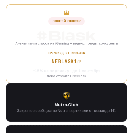
ЗОЛОТОЙ СПОНСОР
AI-аналитика спроса на iGaming — индекс, тренды, конкуренты
ПРОМОКОД ОТ NEBLASK
NEBLASK1
−15% на подписку · до 1 сентября
пока строится NeBlask
Nutra.Club
Закрытое сообщество Nutra-вертикали от команды M1