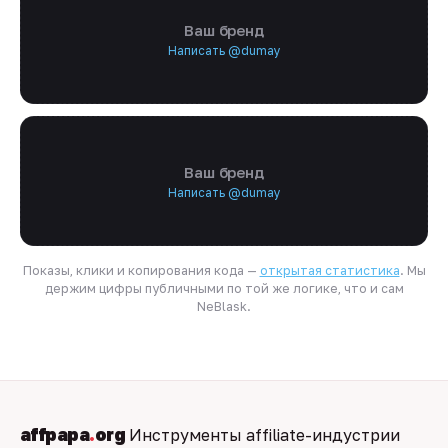
Ваш бренд
Написать @dumay
Ваш бренд
Написать @dumay
Показы, клики и копирования кода —
открытая статистика
. Мы
держим цифры публичными по той же логике, что и сам
NeBlask.
affpapa
.
org
Инструменты affiliate-индустрии