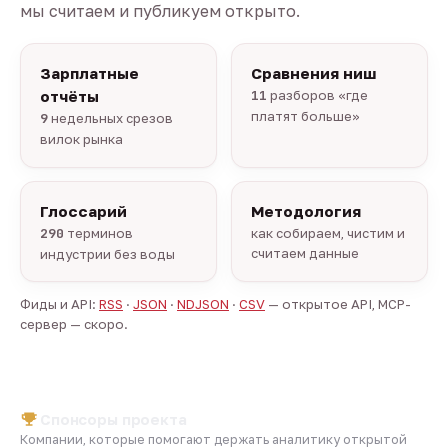
мы считаем и публикуем открыто.
Зарплатные
Сравнения ниш
отчёты
11
разборов «где
платят больше»
9
недельных срезов
вилок рынка
Глоссарий
Методология
290
терминов
как собираем, чистим и
считаем данные
индустрии без воды
Фиды и API:
RSS
·
JSON
·
NDJSON
·
CSV
— открытое API, MCP-
сервер — скоро.
Спонсоры проекта
Компании, которые помогают держать аналитику открытой