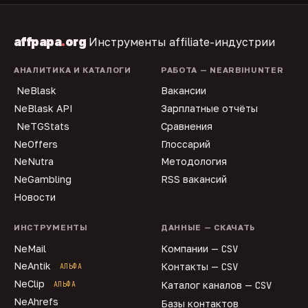
affpapa
.
org
Инструменты affiliate-индустрии
АНАЛИТИКА И КАТАЛОГИ
РАБОТА — NEARBIHUNTER
NeBlask
Вакансии
NeBlask API
Зарплатные отчёты
NeTGStats
Сравнения
NeOffers
Глоссарий
NeNutra
Методология
NeGambling
RSS вакансий
Новости
ИНСТРУМЕНТЫ
ДАННЫЕ — СКАЧАТЬ
NeMail
Компании —
CSV
NeAntik
Контакты —
CSV
АЛЬФА
NeClip
Каталог каналов —
CSV
АЛЬФА
NeAhrefs
Базы контактов