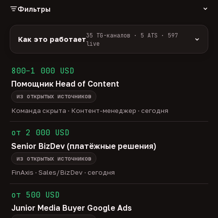
Фильтры
РОЛЬ
35 TG-каналов · 5 ATS · 597
Как это работает
live
Источники:
35 профильных TG-каналов +
ФОРМАТ
ArbiHunter, Партнёркин и ATS-площадки
800–1 000 USD
удалённо
гибрид
офис
524
39
34
(Greenhouse, Himalayas и другие).
Помощник Head of Content
ГРЕЙД
Разбор:
нейронка разбирает сырец каждые 30
junior
middle
senior
lead
минут — роль, вертикаль, формат, вилка, грейд.
из открытых источников
37
253
116
29
Скам-фильтр:
без предоплат и взносов, без
head
Команда скрыта · Контент-менеджер · сегодня
19
обещаний гарантированного дохода, без увода в
ОТБОР
сторонние боты.
от 2 000 USD
только с зарплатой
напрямую от команд
162
16
Свежесть:
протухшее удаляется автоматически
Senior BizDev (платёжные решения)
через 30 дней.
из открытых источников
35
TG-каналов ·
5
ATS-площадок ·
597
вакансий live —
методология
FinAxis · Sales/BizDev · сегодня
от 500 USD
Junior Media Buyer Google Ads