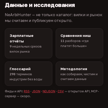
Данные и исследования
NeArbiHunter — не только каталог: вилки и рынок
мы считаем и публикуем открыто.
Зарплатные
Сравнения ниш
отчёты
11
разборов «где
платят больше»
9
недельных срезов
вилок рынка
Глоссарий
Методология
290
терминов
как собираем, чистим и
считаем данные
индустрии без воды
Фиды и API:
RSS
·
JSON
·
NDJSON
·
CSV
— открытое API, MCP-
сервер — скоро.