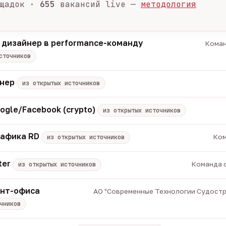
щадок ·
655
вакансий live —
методология
 дизайнер в performance-команду
Коман
сточников
енер
из открытых источников
ogle/Facebook (crypto)
из открытых источников
рафика RD
Ком
из открытых источников
ter
Команда с
из открытых источников
онт-офиса
АО "Современные Технологии Судострое
чников