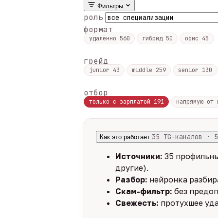
Фильтры
роль
формат
удалённо
560
гибрид
50
офис
45
грейд
junior
43
middle
259
senior
130
отбор
только с зарплатой
191
напрямую от
35 TG-каналов · 5
Как это работает
Источники:
35 профильны
другие).
Разбор:
нейронка разбира
Скам-фильтр:
без предоп
Свежесть:
протухшее уда