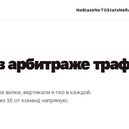
NeBlask
NeTGStats
NeRa
в арбитраже тра
е вилки, вертикали и гео в каждой.
их 16 от команд напрямую.