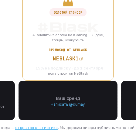
ЗОЛОТОЙ СПОНСОР
AI-аналитика спроса на iGaming — индекс,
тренды, конкуренты
ПРОМОКОД ОТ NEBLASK
NEBLASK1
−15% на подписку · до 1 сентября
пока строится NeBlask
Ваш бренд
Написать @dumay
 от
я кода —
открытая статистика
. Мы держим цифры публичными по той ж