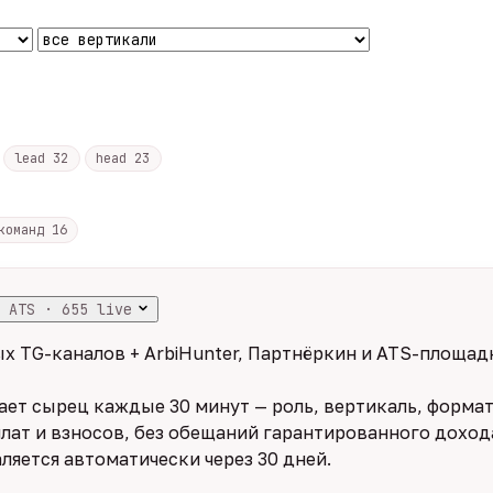
lead
32
head
23
 команд
16
 ATS · 655 live
х TG-каналов + ArbiHunter, Партнёркин и ATS-площадк
ет сырец каждые 30 минут — роль, вертикаль, формат,
лат и взносов, без обещаний гарантированного дохода
ляется автоматически через 30 дней.