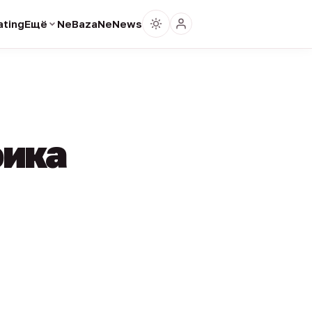
ting
Ещё
NeBaza
NeNews
фика