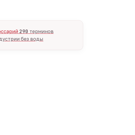
оссарий
290
терминов
дустрии без воды