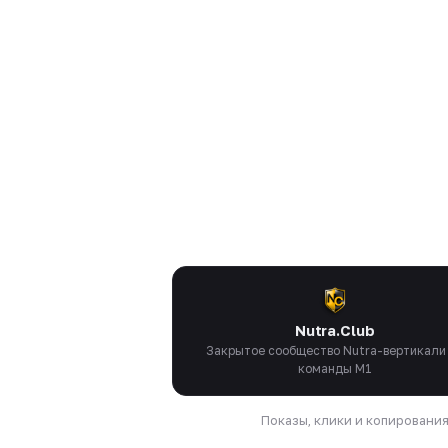
Nutra.Club
Закрытое сообщество Nutra-вертикали
команды M1
Показы, клики и копировани