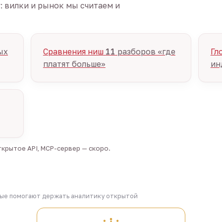
г: вилки и рынок мы считаем и
ых
Сравнения ниш
11
разборов «где
Гл
платят больше»
ин
крытое API, MCP-сервер — скоро.
рые помогают держать аналитику открытой