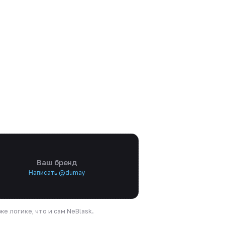
Ваш бренд
Написать @dumay
е логике, что и сам NeBlask.