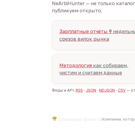
NeArbiHunter — не только катало
публикуем открыто.
Зарплатные отчёты
9
недельн
срезов вилок рынка
Методология
как собираем,
чистим и считаем данные
Фиды и API:
RSS
·
JSON
·
NDJSON
·
CSV
— от
Спонсоры проекта
Компании, кото