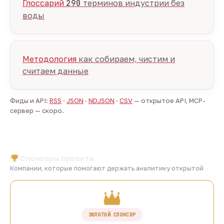
Глоссарий
290
терминов индустрии без
воды
Методология
как собираем, чистим и
считаем данные
Фиды и API:
RSS
·
JSON
·
NDJSON
·
CSV
— открытое API, MCP-
сервер — скоро.
Спонсоры проекта
Компании, которые помогают держать аналитику открытой
ЗОЛОТОЙ СПОНСОР