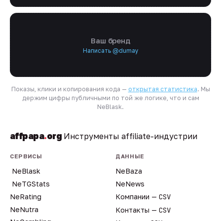
Ваш бренд
Написать @dumay
Показы, клики и копирования кода —
открытая статистика
. Мы
держим цифры публичными по той же логике, что и сам
NeBlask.
affpapa
.
org
Инструменты affiliate-индустрии
СЕРВИСЫ
ДАННЫЕ
NeBlask
NeBaza
NeTGStats
NeNews
NeRating
Компании —
CSV
NeNutra
Контакты —
CSV