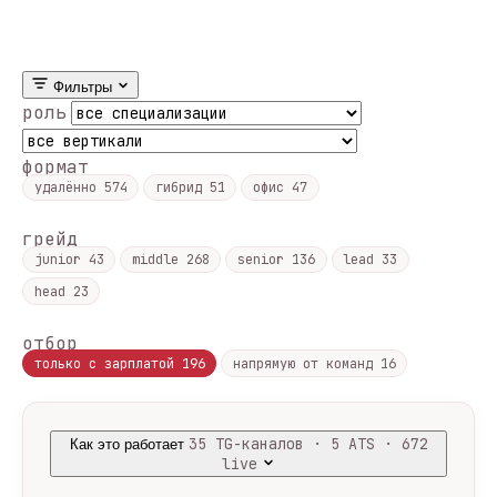
Фильтры
роль
формат
удалённо
574
гибрид
51
офис
47
грейд
junior
43
middle
268
senior
136
lead
33
head
23
отбор
только с зарплатой
196
напрямую от команд
16
35 TG-каналов · 5 ATS · 672
Как это работает
live