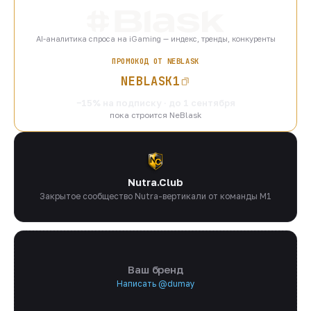
AI-аналитика спроса на iGaming — индекс, тренды, конкуренты
ПРОМОКОД ОТ NEBLASK
NEBLASK1
−15% на подписку · до 1 сентября
пока строится NeBlask
Nutra.Club
Закрытое сообщество Nutra-вертикали от команды M1
Ваш бренд
Написать @dumay