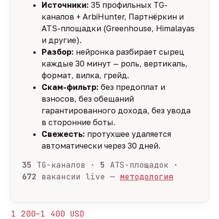
Источники:
35 профильных TG-
каналов + ArbiHunter, Партнёркин и
ATS-площадки (Greenhouse, Himalayas
и другие).
Разбор:
нейронка разбирает сырец
каждые 30 минут — роль, вертикаль,
формат, вилка, грейд.
Скам-фильтр:
без предоплат и
взносов, без обещаний
гарантированного дохода, без увода
в сторонние боты.
Свежесть:
протухшее удаляется
автоматически через 30 дней.
35
TG-каналов ·
5
ATS-площадок ·
672
вакансии live —
методология
1 200–1 400 USD