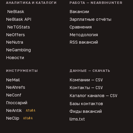
АНАЛИТИКА И КАТАЛОГИ
РАБОТА — NEARBIHUNTER
NeBlask
Вакансии
NeBlask API
Зарплатные отчёты
NeTGStats
Сравнения
NeOffers
Методология
NeNutra
RSS вакансий
NeGambling
Новости
ИНСТРУМЕНТЫ
ДАННЫЕ — СКАЧАТЬ
NeMail
Компании —
CSV
NeAhrefs
Контакты —
CSV
NeConf
Каталог каналов —
CSV
Глоссарий
Базы контактов
NeAntik
АЛЬФА
Фиды вакансий
NeClip
АЛЬФА
llms.txt