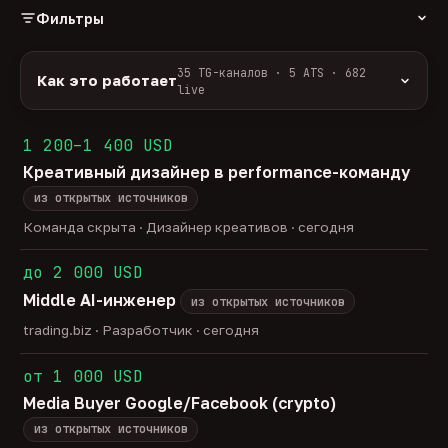
Фильтры
РОЛЬ
35 TG-каналов · 5 ATS · 682
Как это работает
live
Источники:
35 профильных TG-каналов +
ФОРМАТ
ArbiHunter, Партнёркин и ATS-площадки
1 200–1 400 USD
удалённо
гибрид
офис
587
50
45
(Greenhouse, Himalayas и другие).
Креативный дизайнер в performance-команду
ГРЕЙД
Разбор:
нейронка разбирает сырец каждые 30
junior
middle
senior
lead
минут — роль, вертикаль, формат, вилка, грейд.
из открытых источников
43
276
140
33
Скам-фильтр:
без предоплат и взносов, без
head
Команда скрыта · Дизайнер креативов · сегодня
23
обещаний гарантированного дохода, без увода в
ОТБОР
сторонние боты.
до 2 000 USD
только с зарплатой
напрямую от команд
201
16
Свежесть:
протухшее удаляется автоматически
Middle AI-инженер
через 30 дней.
из открытых источников
35
TG-каналов ·
5
ATS-площадок ·
682
вакансии live —
trading.biz · Разработчик · сегодня
методология
от 1 000 USD
Media Buyer Google/Facebook (crypto)
из открытых источников