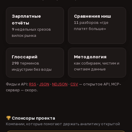
Зарплатные
Сравнения ниш
отчёты
11
разборов «где
платят больше»
9
недельных срезов
вилок рынка
Глоссарий
Методология
290
терминов
как собираем, чистим и
считаем данные
индустрии без воды
Фиды и API:
RSS
·
JSON
·
NDJSON
·
CSV
— открытое API, MCP-
сервер — скоро.
Спонсоры проекта
Компании, которые помогают держать аналитику открытой