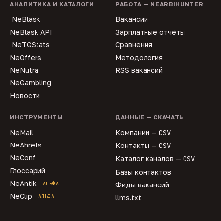
АНАЛИТИКА И КАТАЛОГИ
РАБОТА — NEARBIHUNTER
NeBlask
Вакансии
NeBlask API
Зарплатные отчёты
NeTGStats
Сравнения
NeOffers
Методология
NeNutra
RSS вакансий
NeGambling
Новости
ИНСТРУМЕНТЫ
ДАННЫЕ — СКАЧАТЬ
NeMail
Компании —
CSV
NeAhrefs
Контакты —
CSV
NeConf
Каталог каналов —
CSV
Глоссарий
Базы контактов
NeAntik
АЛЬФА
Фиды вакансий
NeClip
АЛЬФА
llms.txt