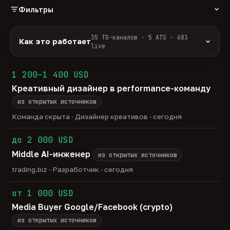
Фильтры
РОЛЬ
35 TG-каналов · 5 ATS · 683
Как это работает
live
Источники:
35 профильных TG-каналов +
ФОРМАТ
ArbiHunter, Партнёркин и ATS-площадки
1 200–1 400 USD
удалённо
гибрид
офис
588
50
45
(Greenhouse, Himalayas и другие).
Креативный дизайнер в performance-команду
ГРЕЙД
Разбор:
нейронка разбирает сырец каждые 30
junior
middle
senior
lead
минут — роль, вертикаль, формат, вилка, грейд.
из открытых источников
43
275
141
33
Скам-фильтр:
без предоплат и взносов, без
head
Команда скрыта · Дизайнер креативов · сегодня
23
обещаний гарантированного дохода, без увода в
ОТБОР
сторонние боты.
до 2 000 USD
только с зарплатой
напрямую от команд
201
16
Свежесть:
протухшее удаляется автоматически
Middle AI-инженер
через 30 дней.
из открытых источников
35
TG-каналов ·
5
ATS-площадок ·
683
вакансии live —
trading.biz · Разработчик · сегодня
методология
от 1 000 USD
Media Buyer Google/Facebook (crypto)
из открытых источников