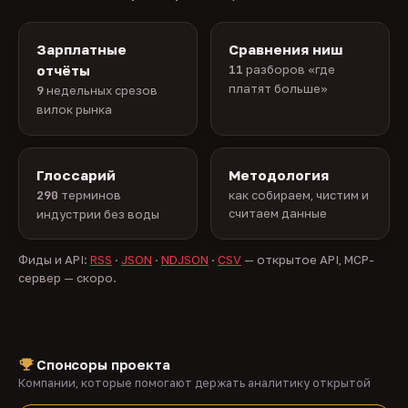
Зарплатные
Сравнения ниш
отчёты
11
разборов «где
платят больше»
9
недельных срезов
вилок рынка
Глоссарий
Методология
290
терминов
как собираем, чистим и
считаем данные
индустрии без воды
Фиды и API:
RSS
·
JSON
·
NDJSON
·
CSV
— открытое API, MCP-
сервер — скоро.
Спонсоры проекта
Компании, которые помогают держать аналитику открытой