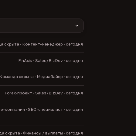
yas и другие).
а скрыта · Контент-менеджер · сегодня
нние боты.
FinAxis · Sales/BizDev · сегодня
Команда скрыта · Медиабайер · сегодня
Forex-проект · Sales/BizDev · сегодня
ate-компания · SEO-специалист · сегодня
а скрыта · Финансы / выплаты · сегодня