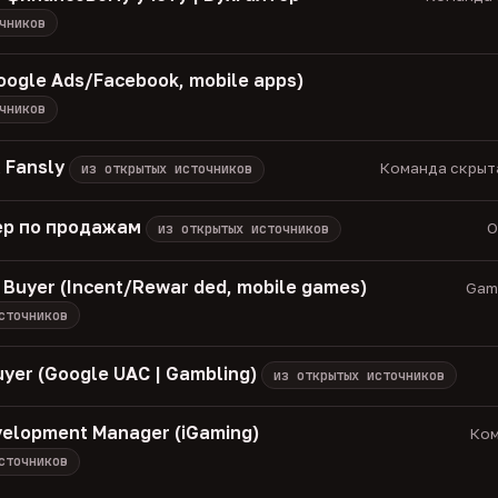
чников
oogle Ads/Facebook, mobile apps)
чников
 Fansly
Команда скрыта 
из открытых источников
р по продажам
О
из открытых источников
 Buyer (Incent/Rewar ded, mobile games)
Game
сточников
uyer (Google UAC | Gambling)
из открытых источников
velopment Manager (iGaming)
Ком
сточников