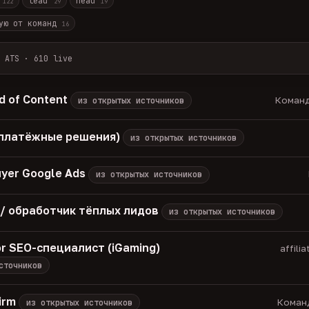
r
lead
head
122
29
19
ую от команд
16
 ATS · 610 live
лов + ArbiHunter, Партнёркин и ATS-площадки (Greenhouse, Himala
каждые 30 минут — роль, вертикаль, формат, вилка, грейд.
 of Content
Команд
из открытых источников
носов, без обещаний гарантированного дохода, без увода в сторо
томатически через 30 дней.
 (платёжные решения)
из открытых источников
вакансий live —
методология
uyer Google Ads
из открытых источников
 / обработчик тёплых лидов
из открытых источников
or SEO-специалист (iGaming)
affili
сточников
irm
Команд
из открытых источников