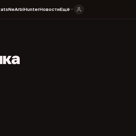
ats
NeArbiHunter
Новости
Ещё
ика