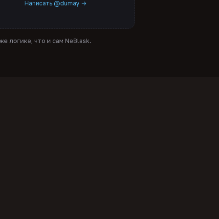
Написать @dumay →
е логике, что и сам NeBlask.