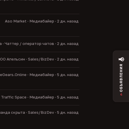
Aso Market · Медиабайер · 2 дн. назад
· Чаттер / оператор чатов · 2 дн. назад
📢
ОО Апельсин · Sales/BizDev · 2 дн. назад
ОБЪЯВЛЕНИЯ
Gears.Online · Медиабайер · 5 дн. назад
4
Traffic Space · Медиабайер · 5 дн. назад
анда скрыта · Sales/BizDev · 5 дн. назад