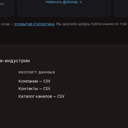
Написать @dumay →
 от
я кода —
открытая статистика
. Мы держим цифры публичными по той ж
te-индустрии
ЭКСПОРТ ДАННЫХ
Компании —
CSV
Контакты —
CSV
Каталог каналов —
CSV