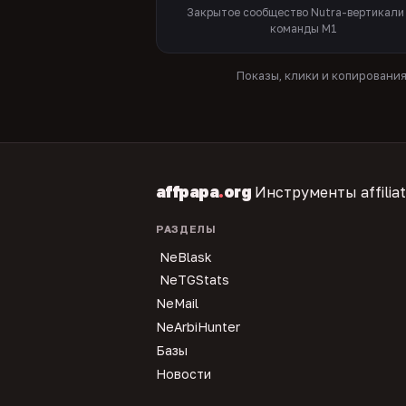
Закрытое сообщество Nutra-вертикали
команды M1
Показы, клики и копировани
affpapa
.
org
Инструменты affilia
РАЗДЕЛЫ
NeBlask
NeTGStats
NeMail
NeArbiHunter
Базы
Новости