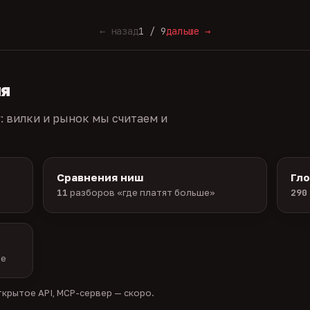
← назад
1 / 9
дальше →
ия
г: вилки и рынок мы считаем и
Сравнения ниш
Гл
11
разборов «где платят больше»
290
ые
крытое API, MCP-сервер — скоро.