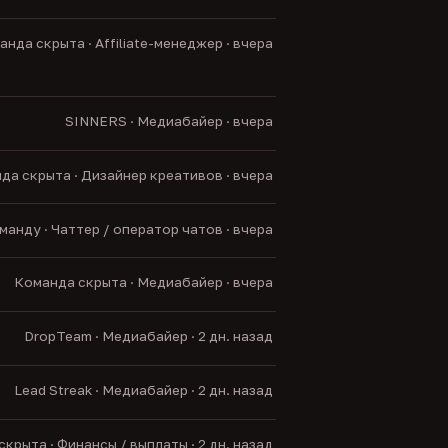
нда скрыта · Affiliate-менеджер · вчера
SINNERS · Медиабайер · вчера
да скрыта · Дизайнер креативов · вчера
анду · Чаттер / оператор чатов · вчера
Команда скрыта · Медиабайер · вчера
DropTeam · Медиабайер · 2 дн. назад
Lead Streak · Медиабайер · 2 дн. назад
крыта · Финансы / выплаты · 2 дн. назад