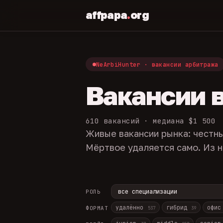
affpapa
.
org
NeArbiHunter · вакансии арбитража
Вакансии 
610 вакансий · медиана $1 500
Живые вакансии рынка: честны
Мёртвое удаляется само. Из н
РОЛЬ
удалённо
гибрид
офи
ФОРМАТ
537
39