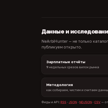
Данные и исследован
NeArbiHunter — не только катало
публикуем открыто.
Зарплатные отчёты
9
недельных срезов вилок рынка
Методология
как собираем, чистим и считаем данн
Фиды и API:
RSS
·
JSON
·
NDJSON
·
CSV
— от