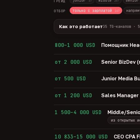
junior
middle
senio
ГРЕЙД
37
257
только с зарплатой
напрям
ОТБОР
167
Как это работает
35 TG-каналов · 5
Источники:
35 профильных TG-кана
Разбор:
нейронка разбирает сырец 
800–1 000 USD
Помощник Head
Скам-фильтр:
без предоплат и вз
Свежесть:
протухшее удаляется ав
от 2 000 USD
Senior BizDev
35
TG-каналов ·
5
ATS-площадок ·
610
от 500 USD
Junior Media B
от 1 200 USD
Sales Manager
1 500–4 000 USD
Middle/Seni
из открытых и
10 833–15 000 USD
CEO CPA F