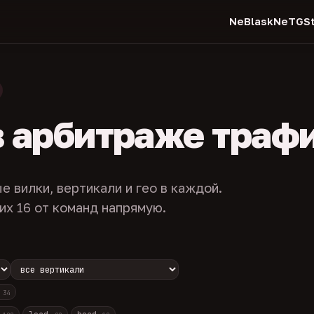
NeBlask
NeTGSt
в арбитраже траф
е вилки, вертикали и гео в каждой.
их 16 от команд напрямую.
с
34