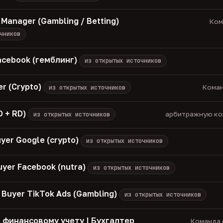
e Manager (Gambling / Betting)
Кома
чников
cebook (гемблинг)
из открытых источников
er (Crypto)
Коман
из открытых источников
D + RD)
арбитражную ком
из открытых источников
uyer Google (crypto)
из открытых источников
uyer Facebook (nutra)
из открытых источников
 Buyer TikTok Ads (Gambling)
из открытых источников
 финансовому учету | Бухгалтер
Команда с