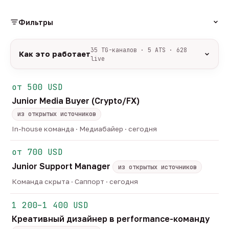
Фильтры
РОЛЬ
35 TG-каналов · 5 ATS · 628
Как это работает
live
Источники:
35 профильных TG-каналов +
ФОРМАТ
ArbiHunter, Партнёркин и ATS-площадки
от 500 USD
удалённо
гибрид
офис
534
48
46
(Greenhouse, Himalayas и другие).
Junior Media Buyer (Crypto/FX)
ГРЕЙД
Разбор:
нейронка разбирает сырец каждые 30
junior
middle
senior
lead
минут — роль, вертикаль, формат, вилка, грейд.
из открытых источников
45
246
123
32
Скам-фильтр:
без предоплат и взносов, без
head
In-house команда · Медиабайер · сегодня
21
обещаний гарантированного дохода, без увода в
ОТБОР
сторонние боты.
от 700 USD
только с зарплатой
напрямую от команд
174
3
Свежесть:
протухшее удаляется автоматически
Junior Support Manager
через 30 дней.
из открытых источников
35
TG-каналов ·
5
ATS-площадок ·
628
вакансий live —
Команда скрыта · Саппорт · сегодня
методология
1 200–1 400 USD
Креативный дизайнер в performance-команду