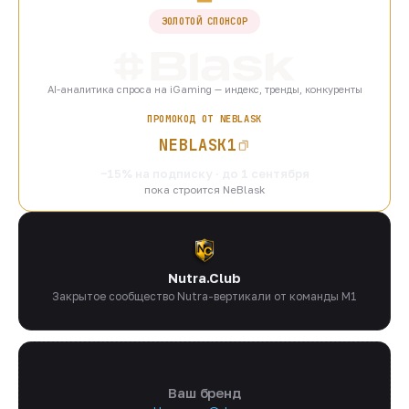
ЗОЛОТОЙ СПОНСОР
AI-аналитика спроса на iGaming — индекс, тренды, конкуренты
ПРОМОКОД ОТ NEBLASK
NEBLASK1
−15% на подписку · до 1 сентября
пока строится NeBlask
Nutra.Club
Закрытое сообщество Nutra-вертикали от команды M1
Ваш бренд