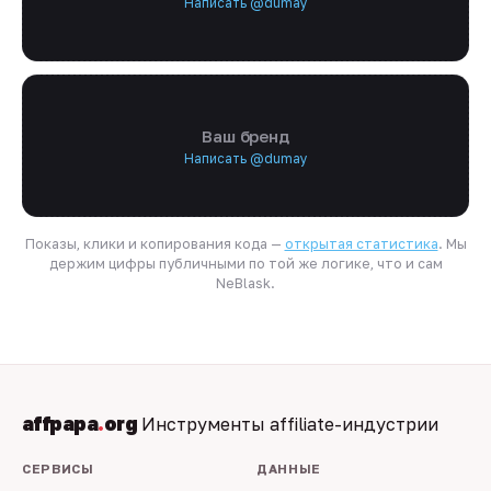
Написать @dumay
Ваш бренд
Написать @dumay
Показы, клики и копирования кода —
открытая статистика
. Мы
держим цифры публичными по той же логике, что и сам
NeBlask.
affpapa
.
org
Инструменты affiliate-индустрии
СЕРВИСЫ
ДАННЫЕ