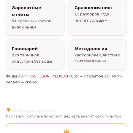
Зарплатные
Сравнения ниш
отчёты
11
разборов «где
платят больше»
9
недельных срезов
вилок рынка
Глоссарий
Методология
290
терминов
как собираем, чистим и
считаем данные
индустрии без воды
Фиды и API:
RSS
·
JSON
·
NDJSON
·
CSV
— открытое API, MCP-
сервер — скоро.
Спонсоры проекта
Компании, которые помогают держать аналитику открытой