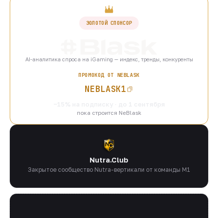
ЗОЛОТОЙ СПОНСОР
AI-аналитика спроса на iGaming — индекс, тренды, конкуренты
ПРОМОКОД ОТ NEBLASK
NEBLASK1
−15% на подписку · до 1 сентября
пока строится NeBlask
Nutra.Club
Закрытое сообщество Nutra-вертикали от команды M1