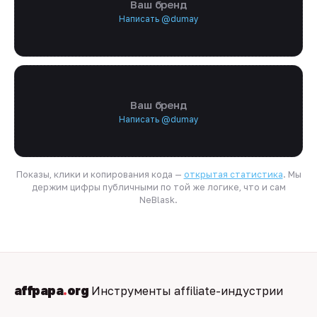
Ваш бренд
Написать @dumay
Ваш бренд
Написать @dumay
Показы, клики и копирования кода —
открытая статистика
. Мы
держим цифры публичными по той же логике, что и сам
NeBlask.
affpapa
.
org
Инструменты affiliate-индустрии