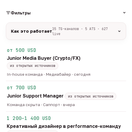
Фильтры
РОЛЬ
35 TG-каналов · 5 ATS · 627
Как это работает
live
Источники:
35 профильных TG-каналов +
ФОРМАТ
ArbiHunter, Партнёркин и ATS-площадки
от 500 USD
удалённо
гибрид
офис
533
48
46
(Greenhouse, Himalayas и другие).
Junior Media Buyer (Crypto/FX)
ГРЕЙД
Разбор:
нейронка разбирает сырец каждые 30
junior
middle
senior
lead
минут — роль, вертикаль, формат, вилка, грейд.
из открытых источников
45
246
122
32
Скам-фильтр:
без предоплат и взносов, без
head
In-house команда · Медиабайер · сегодня
21
обещаний гарантированного дохода, без увода в
ОТБОР
сторонние боты.
от 700 USD
только с зарплатой
напрямую от команд
174
3
Свежесть:
протухшее удаляется автоматически
Junior Support Manager
через 30 дней.
из открытых источников
35
TG-каналов ·
5
ATS-площадок ·
627
вакансий live —
Команда скрыта · Саппорт · вчера
методология
1 200–1 400 USD
Креативный дизайнер в performance-команду