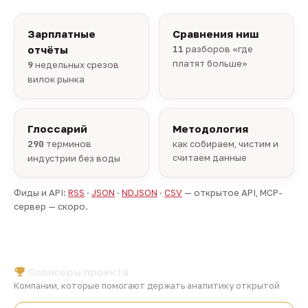
Зарплатные
Сравнения ниш
отчёты
11
разборов «где
платят больше»
9
недельных срезов
вилок рынка
Глоссарий
Методология
290
терминов
как собираем, чистим и
считаем данные
индустрии без воды
Фиды и API:
RSS
·
JSON
·
NDJSON
·
CSV
— открытое API, MCP-
сервер — скоро.
Спонсоры проекта
Компании, которые помогают держать аналитику открытой