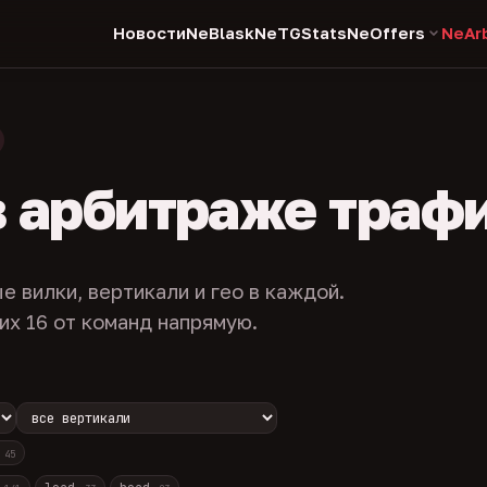
Новости
NeBlask
NeTGStats
NeOffers
NeAr
в арбитраже траф
е вилки, вертикали и гео в каждой.
их 16 от команд напрямую.
с
45