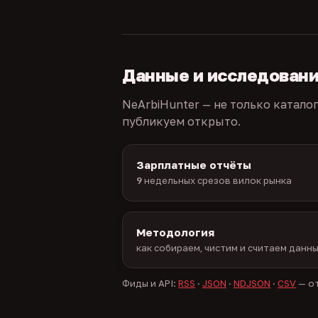
Данные и исследован
NeArbiHunter — не только катало
публикуем открыто.
Зарплатные отчёты
9
недельных срезов вилок рынка
Методология
как собираем, чистим и считаем данн
Фиды и API:
RSS
·
JSON
·
NDJSON
·
CSV
— от