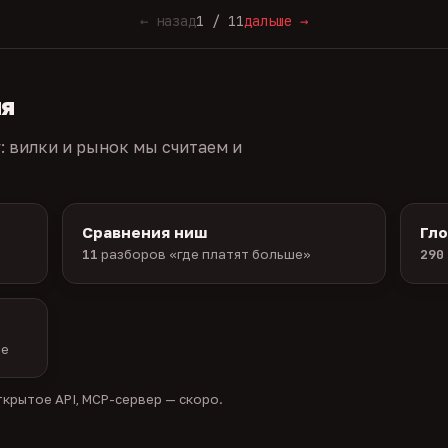
← назад
1 / 11
дальше →
ия
г: вилки и рынок мы считаем и
Сравнения ниш
Гл
11
разборов «где платят больше»
290
ые
крытое API, MCP-сервер — скоро.