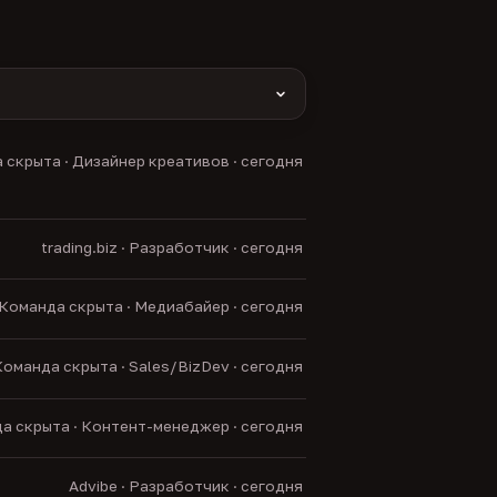
yas и другие).
 скрыта · Дизайнер креативов · сегодня
нние боты.
trading.biz · Разработчик · сегодня
Команда скрыта · Медиабайер · сегодня
оманда скрыта · Sales/BizDev · сегодня
а скрыта · Контент-менеджер · сегодня
Advibe · Разработчик · сегодня