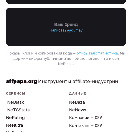
Ваш бренд
Написать @dumay
Показы, клики и копирования кода —
открытая статистика
. Мы
держим цифры публичными по той же логике, что и сам
NeBlask.
affpapa
.
org
Инструменты affiliate-индустрии
СЕРВИСЫ
ДАННЫЕ
NeBlask
NeBaza
NeTGStats
NeNews
NeRating
Компании —
CSV
NeNutra
Контакты —
CSV