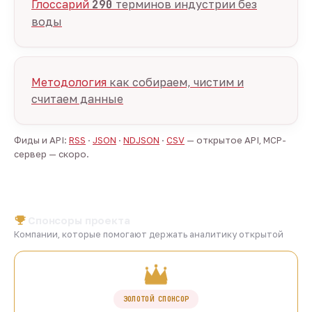
Глоссарий
290
терминов индустрии без
воды
Методология
как собираем, чистим и
считаем данные
Фиды и API:
RSS
·
JSON
·
NDJSON
·
CSV
— открытое API, MCP-
сервер — скоро.
Спонсоры проекта
Компании, которые помогают держать аналитику открытой
ЗОЛОТОЙ СПОНСОР