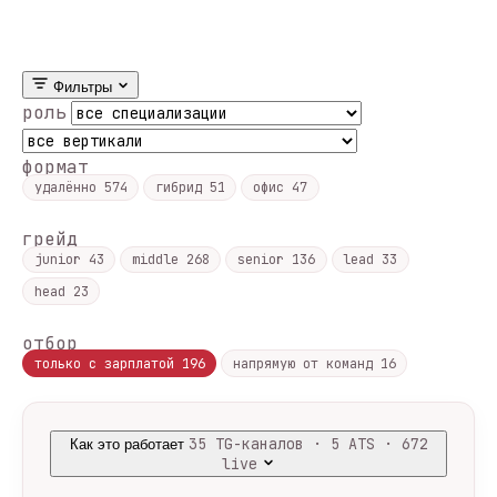
Фильтры
роль
формат
удалённо
574
гибрид
51
офис
47
грейд
junior
43
middle
268
senior
136
lead
33
head
23
отбор
только с зарплатой
196
напрямую от команд
16
35 TG-каналов · 5 ATS · 672
Как это работает
live