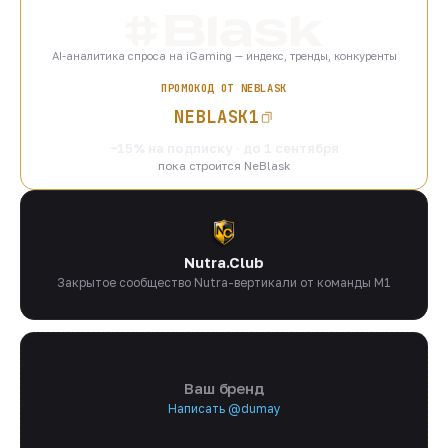
AI-аналитика спроса на iGaming — индекс, тренды, конкуренты
ПРОМОКОД ОТ NEBLASK
NEBLASK1
−15% на подписку · до 1 сентября
пока строится NeBlask
Nutra.Club
Закрытое сообщество Nutra-вертикали от команды M1
Ваш бренд
Написать @dumay