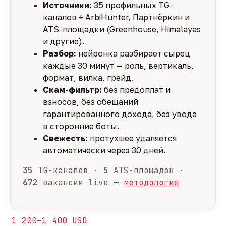
Источники:
35 профильных TG-
каналов + ArbiHunter, Партнёркин и
ATS-площадки (Greenhouse, Himalayas
и другие).
Разбор:
нейронка разбирает сырец
каждые 30 минут — роль, вертикаль,
формат, вилка, грейд.
Скам-фильтр:
без предоплат и
взносов, без обещаний
гарантированного дохода, без увода
в сторонние боты.
Свежесть:
протухшее удаляется
автоматически через 30 дней.
35
TG-каналов ·
5
ATS-площадок ·
672
вакансии live —
методология
1 200–1 400 USD