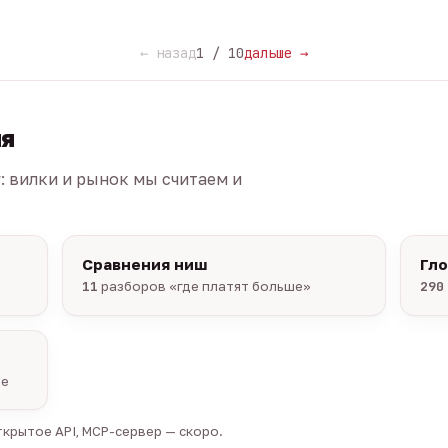
← назад
1 / 10
дальше →
ия
г: вилки и рынок мы считаем и
Сравнения ниш
Гл
11
разборов «где платят больше»
290
ые
крытое API, MCP-сервер — скоро.