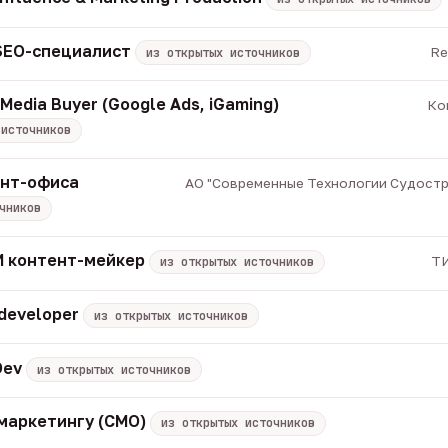
 SEO-специалист
Re
из открытых источников
Media Buyer (Google Ads, iGaming)
Ко
 источников
онт-офиса
АО "Современные Технологии Судострое
чников
 ИИ контент-мейкер
ТИ
из открытых источников
 developer
из открытых источников
Dev
из открытых источников
маркетингу (CMO)
из открытых источников