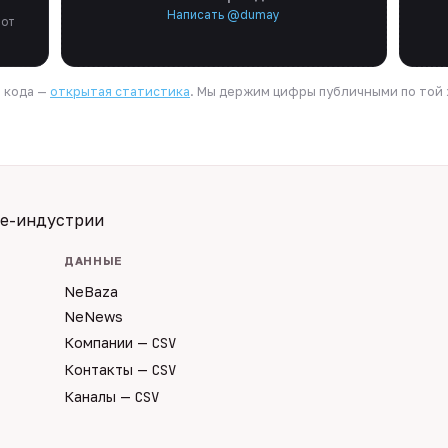
Написать @dumay
 от
я кода —
открытая статистика
. Мы держим цифры публичными по той ж
te-индустрии
ДАННЫЕ
NeBaza
NeNews
Компании —
CSV
Контакты —
CSV
Каналы —
CSV