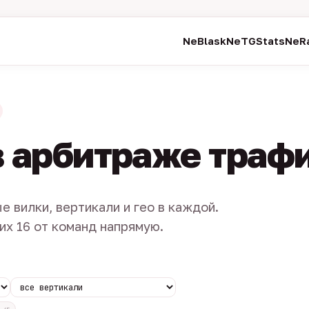
NeBlask
NeTGStats
NeRa
в арбитраже траф
е вилки, вертикали и гео в каждой.
их 16 от команд напрямую.