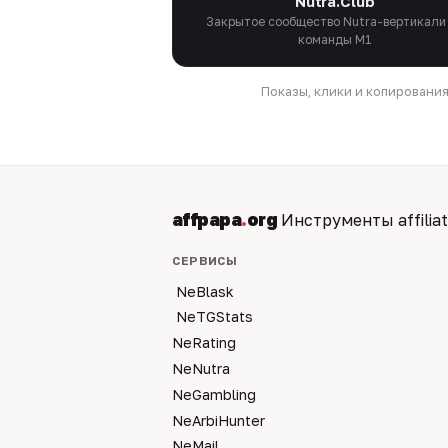
Nutra.Club
Закрытое сообщество Nutra-вертикали
команды M1
Показы, клики и копировани
affpapa
.
org
Инструменты affilia
СЕРВИСЫ
NeBlask
NeTGStats
NeRating
NeNutra
NeGambling
NeArbiHunter
NeMail