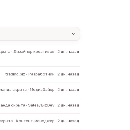
yas и другие).
рыта · Дизайнер креативов · 2 дн. назад
нние боты.
trading.biz · Разработчик · 2 дн. назад
манда скрыта · Медиабайер · 2 дн. назад
анда скрыта · Sales/BizDev · 2 дн. назад
крыта · Контент-менеджер · 2 дн. назад