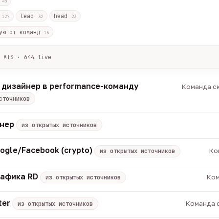
с
45
r
lead
head
127
32
23
ую от команд
16
 ATS · 644 live
лов + ArbiHunter, Партнёркин и ATS-площадки (Greenhouse, Himala
каждые 30 минут — роль, вертикаль, формат, вилка, грейд.
 дизайнер в performance-команду
Команда ск
носов, без обещаний гарантированного дохода, без увода в сторо
сточников
томатически через 30 дней.
вакансии live —
методология
енер
из открытых источников
ogle/Facebook (crypto)
Ко
из открытых источников
рафика RD
Ком
из открытых источников
ter
Команда с
из открытых источников