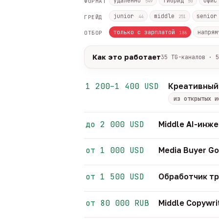
удалённо
гибрид
офи
ФОРМАТ
549
50
junior
middle
senio
ГРЕЙД
44
251
только с зарплатой
напрям
ОТБОР
186
Как это работает
35 TG-каналов · 5
Источники:
35 профильных TG-кана
Разбор:
нейронка разбирает сырец 
1 200–1 400 USD
Креативный
Скам-фильтр:
без предоплат и вз
из открытых и
Свежесть:
протухшее удаляется ав
35
TG-каналов ·
5
ATS-площадок ·
644
до 2 000 USD
Middle AI-инж
от 1 000 USD
Media Buyer Go
от 1 500 USD
Обработчик т
от 80 000 RUB
Middle Copywri