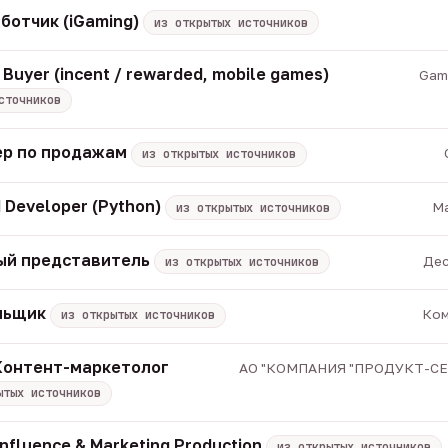
ботчик (iGaming)
из открытых источников
 Buyer (incent / rewarded, mobile games)
Game
сточников
р по продажам
из открытых источников
 Developer (Python)
Ma
из открытых источников
ый представитель
Дес
из открытых источников
альщик
Ком
из открытых источников
 Контент-маркетолог
АО "КОМПАНИЯ "ПРОДУКТ-СЕРВ
ытых источников
Influence & Marketing Production
из открытых источников