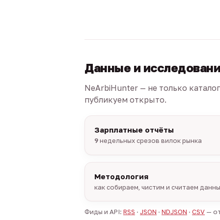
Данные и исследован
NeArbiHunter — не только катало
публикуем открыто.
Зарплатные отчёты
9
недельных срезов вилок рынка
Методология
как собираем, чистим и считаем данн
Фиды и API:
RSS
·
JSON
·
NDJSON
·
CSV
— от