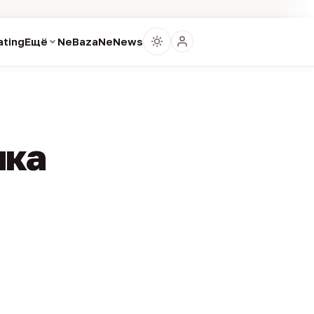
ting
Ещё
NeBaza
NeNews
ика