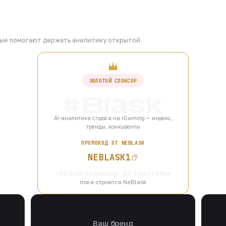
рые помогают держать аналитику открытой
ЗОЛОТОЙ СПОНСОР
AI-аналитика спроса на iGaming — индекс,
тренды, конкуренты
ПРОМОКОД ОТ NEBLASK
NEBLASK1
−15% на подписку · до 1 сентября
пока строится NeBlask
Ваш бренд