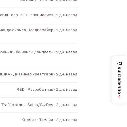
cruitTech · SEO-специалист · 2 дн. назад
манда скрыта · Медиабайер · 2 дн. назад
ния" · Финансы / выплаты · 2 дн. назад
ОБЪЯВЛЕНИЯ
ШКА · Дизайнер креативов · 2 дн. назад
RED · Разработчик · 2 дн. назад
4
Traffic stars · Sales/BizDev · 2 дн. назад
Космик · Тимлид · 2 дн. назад