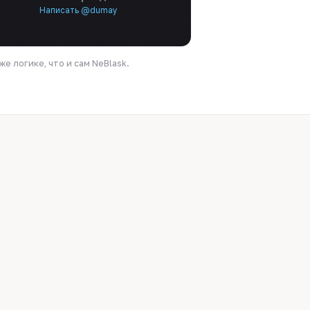
Написать @dumay
е логике, что и сам NeBlask.