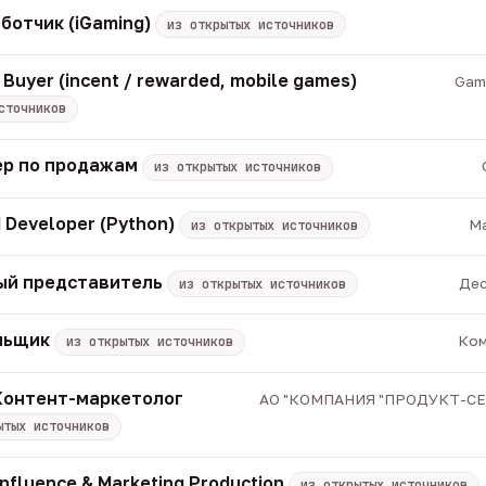
ботчик (iGaming)
из открытых источников
 Buyer (incent / rewarded, mobile games)
Game
сточников
р по продажам
из открытых источников
 Developer (Python)
Ma
из открытых источников
ый представитель
Дес
из открытых источников
альщик
Ком
из открытых источников
 Контент-маркетолог
АО "КОМПАНИЯ "ПРОДУКТ-СЕРВ
ытых источников
Influence & Marketing Production
из открытых источников