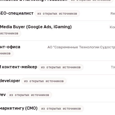
 SEO-специалист
Re
из открытых источников
Media Buyer (Google Ads, iGaming)
Ко
 источников
онт-офиса
АО "Современные Технологии Судострое
чников
 ИИ контент-мейкер
ТИ
из открытых источников
 developer
из открытых источников
Dev
из открытых источников
маркетингу (CMO)
из открытых источников