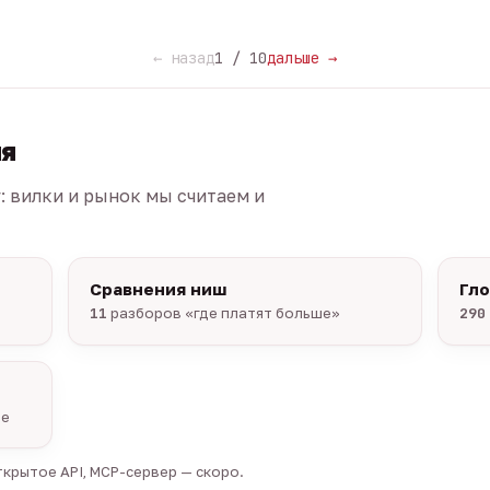
← назад
1 / 10
дальше →
ия
г: вилки и рынок мы считаем и
Сравнения ниш
Гл
11
разборов «где платят больше»
290
ые
крытое API, MCP-сервер — скоро.