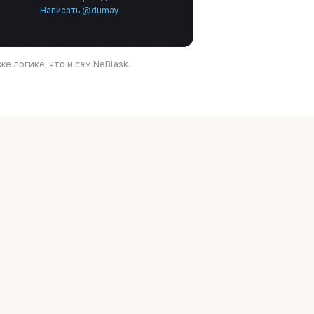
Написать @dumay
е логике, что и сам NeBlask.