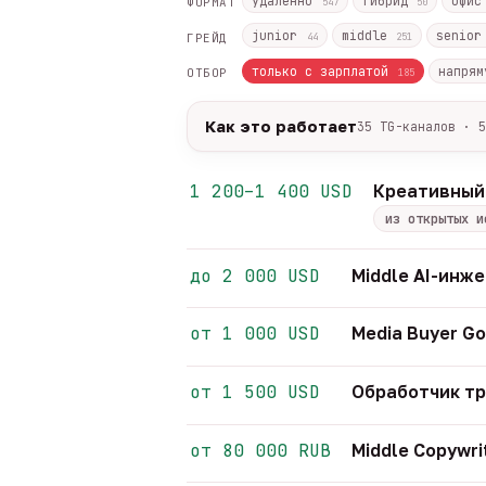
удалённо
гибрид
офи
ФОРМАТ
547
50
junior
middle
senio
ГРЕЙД
44
251
только с зарплатой
напрям
ОТБОР
185
Как это работает
35 TG-каналов · 5
Источники:
35 профильных TG-кана
Разбор:
нейронка разбирает сырец 
1 200–1 400 USD
Креативный
Скам-фильтр:
без предоплат и вз
из открытых и
Свежесть:
протухшее удаляется ав
35
TG-каналов ·
5
ATS-площадок ·
642
до 2 000 USD
Middle AI-инж
от 1 000 USD
Media Buyer Go
от 1 500 USD
Обработчик т
от 80 000 RUB
Middle Copywri