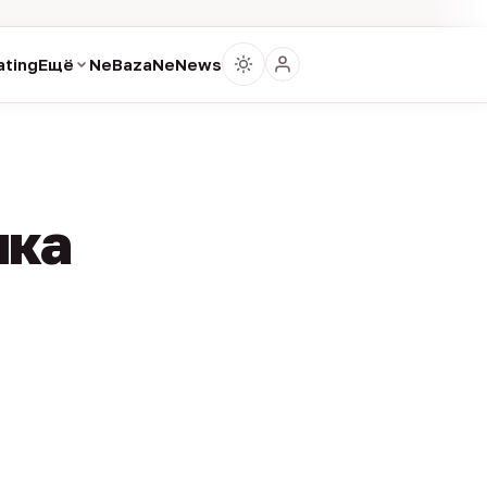
ting
Ещё
NeBaza
NeNews
ика