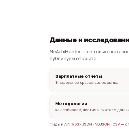
Данные и исследован
NeArbiHunter — не только катало
публикуем открыто.
Зарплатные отчёты
9
недельных срезов вилок рынка
Методология
как собираем, чистим и считаем данн
Фиды и API:
RSS
·
JSON
·
NDJSON
·
CSV
— от