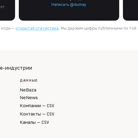
Написать @dumay
 от
я кода —
открытая статистика
. Мы держим цифры публичными по той ж
te-индустрии
ДАННЫЕ
NeBaza
NeNews
Компании —
CSV
Контакты —
CSV
Каналы —
CSV