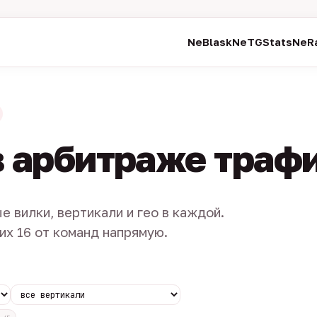
NeBlask
NeTGStats
NeRa
в арбитраже траф
е вилки, вертикали и гео в каждой.
их 16 от команд напрямую.