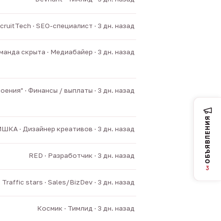
cruitTech · SEO-специалист · 3 дн. назад
манда скрыта · Медиабайер · 3 дн. назад
ния" · Финансы / выплаты · 3 дн. назад
ОБЪЯВЛЕНИЯ
ШКА · Дизайнер креативов · 3 дн. назад
RED · Разработчик · 3 дн. назад
3
Traffic stars · Sales/BizDev · 3 дн. назад
Космик · Тимлид · 3 дн. назад