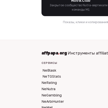
Nutra.Club
Закрытое сообщество Nutra-вертикали
команды M1
Показы, клики и копировани
affpapa
.
org
Инструменты affilia
СЕРВИСЫ
NeBlask
NeTGStats
NeRating
NeNutra
NeGambling
NeArbiHunter
NeMail