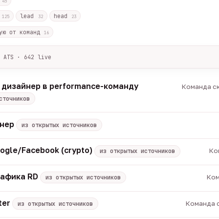
с
45
r
lead
head
125
32
23
ую от команд
16
 ATS · 642 live
лов + ArbiHunter, Партнёркин и ATS-площадки (Greenhouse, Himala
каждые 30 минут — роль, вертикаль, формат, вилка, грейд.
 дизайнер в performance-команду
Команда ск
носов, без обещаний гарантированного дохода, без увода в сторо
сточников
томатически через 30 дней.
вакансии live —
методология
енер
из открытых источников
ogle/Facebook (crypto)
Ко
из открытых источников
рафика RD
Ком
из открытых источников
ter
Команда с
из открытых источников