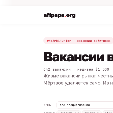
affpapa
.
org
NeArbiHunter · вакансии арбитража
Вакансии 
642 вакансии · медиана $1 500
Живые вакансии рынка: честны
Мёртвое удаляется само. Из н
РОЛЬ