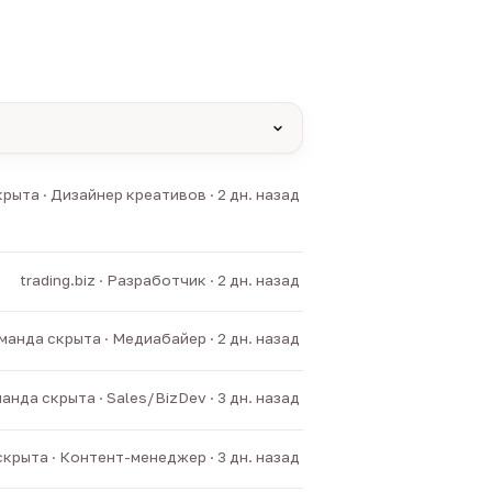
yas и другие).
рыта · Дизайнер креативов · 2 дн. назад
нние боты.
trading.biz · Разработчик · 2 дн. назад
манда скрыта · Медиабайер · 2 дн. назад
анда скрыта · Sales/BizDev · 3 дн. назад
крыта · Контент-менеджер · 3 дн. назад