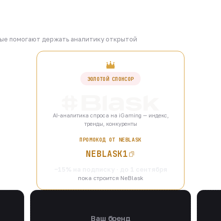
рые помогают держать аналитику открытой
ЗОЛОТОЙ СПОНСОР
AI-аналитика спроса на iGaming — индекс,
тренды, конкуренты
ПРОМОКОД ОТ NEBLASK
NEBLASK1
−15% на подписку · до 1 сентября
пока строится NeBlask
Ваш бренд