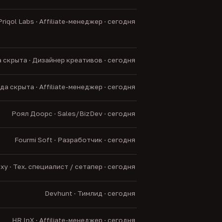
Priqol Labs · Affiliate-менеджер · сегодня
 скрыта · Дизайнер креативов · сегодня
а скрыта · Affiliate-менеджер · сегодня
Роял Доорс · Sales/BizDev · сегодня
Fourmi Soft · Разработчик · сегодня
exy · Тех. специалист / сетапер · сегодня
Devhunt · Тимлид · сегодня
HR InX · Affiliate-менеджер · сегодня