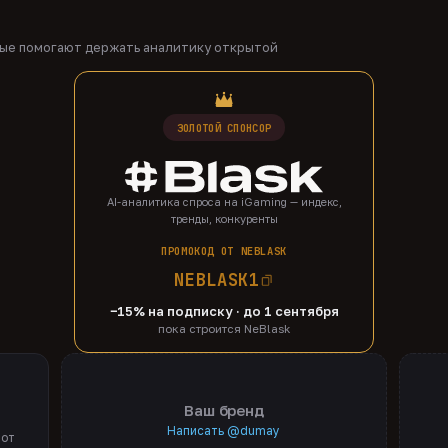
рые помогают держать аналитику открытой
ЗОЛОТОЙ СПОНСОР
AI-аналитика спроса на iGaming — индекс,
тренды, конкуренты
ПРОМОКОД ОТ NEBLASK
NEBLASK1
−15% на подписку · до 1 сентября
пока строится NeBlask
Ваш бренд
Написать @dumay
 от