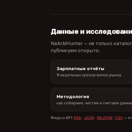
Данные и исследован
NeArbiHunter — не только катало
публикуем открыто.
Зарплатные отчёты
9
недельных срезов вилок рынка
Методология
как собираем, чистим и считаем данн
Фиды и API:
RSS
·
JSON
·
NDJSON
·
CSV
— от