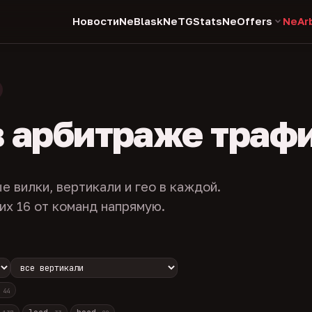
Новости
NeBlask
NeTGStats
NeOffers
NeAr
в арбитраже траф
е вилки, вертикали и гео в каждой.
их 16 от команд напрямую.
с
44