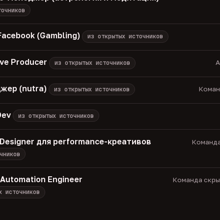
точников
acebook (Gambling)
из открытых источников
ive Producer
A
из открытых источников
джер (nutra)
Команд
из открытых источников
Dev
из открытых источников
 Designer для performance-креативов
Команда
чников
 Automation Engineer
Команда скрыт
х источников