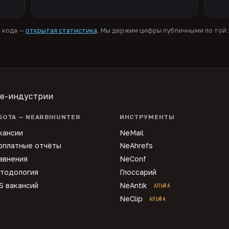
я кода —
открытая статистика
. Мы держим цифры публичными по той ж
te-индустрии
БОТА — NEARBIHUNTER
ИНСТРУМЕНТЫ
кансии
NeMail
рплатные отчёты
NeAhrefs
авнения
NeConf
тодология
Глоссарий
S вакансий
NeAntik
АЛЬФА
NeClip
АЛЬФА