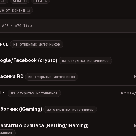
r
lead
head
137
33
22
ую от команд
16
 ATS · 674 live
лов + ArbiHunter, Партнёркин и ATS-площадки (Greenhouse, Himala
каждые 30 минут — роль, вертикаль, формат, вилка, грейд.
енер
из открытых источников
носов, без обещаний гарантированного дохода, без увода в сторо
томатически через 30 дней.
ogle/Facebook (crypto)
из открытых источников
вакансии live —
методология
рафика RD
К
из открытых источников
ter
Команд
из открытых источников
ботчик (iGaming)
из открытых источников
азвитию бизнеса (Betting/iGaming)
К
чников