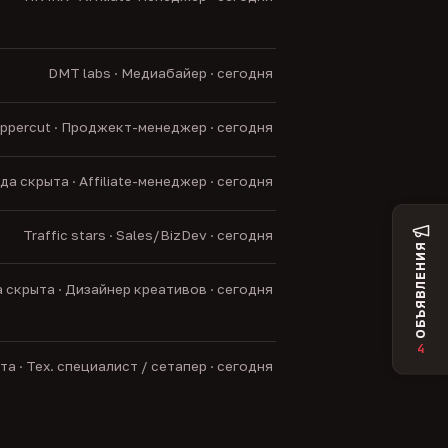
DMT labs · Медиабайер · сегодня
ppercut · Проджект-менеджер · сегодня
а скрыта · Affiliate-менеджер · сегодня
Traffic stars · Sales/BizDev · сегодня
ОБЪЯВЛЕНИЯ
 скрыта · Дизайнер креативов · сегодня
4
а · Тех. специалист / сетапер · сегодня