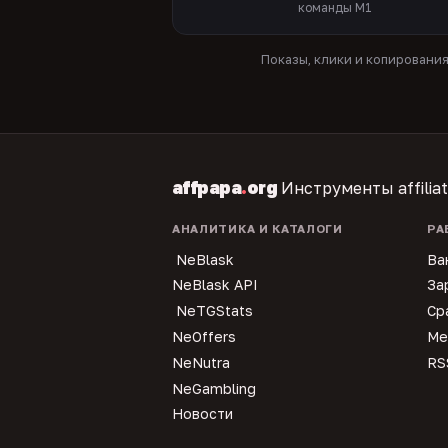
команды M1
Показы, клики и копировани
affpapa
.
org
Инструменты affilia
АНАЛИТИКА И КАТАЛОГИ
РА
NeBlask
Ва
NeBlask API
За
NeTGStats
Ср
NeOffers
Ме
NeNutra
RS
NeGambling
Новости