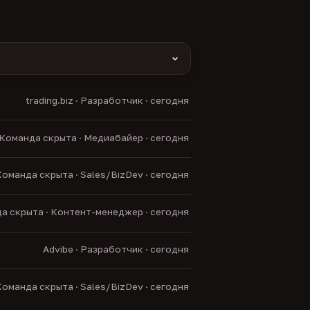
yas и другие).
trading.biz · Разработчик · сегодня
нние боты.
Команда скрыта · Медиабайер · сегодня
оманда скрыта · Sales/BizDev · сегодня
а скрыта · Контент-менеджер · сегодня
Advibe · Разработчик · сегодня
оманда скрыта · Sales/BizDev · сегодня