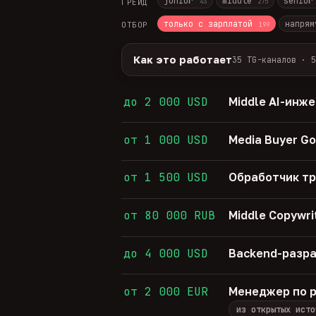
junior
middle
senio
ГРЕЙД
43
275
только с зарплатой
напрям
ОТБОР
199
Как это работает
35 TG-каналов · 5
Источники:
35 профильных TG-кана
Разбор:
нейронка разбирает сырец 
до 2 000 USD
Middle AI-инж
Скам-фильтр:
без предоплат и вз
Свежесть:
протухшее удаляется ав
от 1 000 USD
Media Buyer Go
35
TG-каналов ·
5
ATS-площадок ·
674
от 1 500 USD
Обработчик т
от 80 000 RUB
Middle Copywri
до 4 000 USD
Backend-разра
от 2 000 EUR
Менеджер по р
из открытых исто