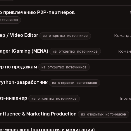
о привлечению P2P-партнёров
сточников
р / Video Editor
Команда
из открытых источников
nager iGaming (MENA)
Команд
из открытых источников
р по продажам
из открытых источников
 Python-разработчик
из открытых источников
Ops-инженер
Inter
из открытых источников
Influence & Marketing Production
из открытых источников
iate-менеджер (астрология и медитация)