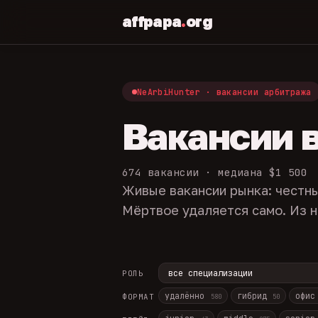
affpapa
.
org
NeArbiHunter · вакансии арбитража
Вакансии 
674 вакансии · медиана $1 500
Живые вакансии рынка: честны
Мёртвое удаляется само. Из н
РОЛЬ
удалённо
гибрид
офи
ФОРМАТ
580
50