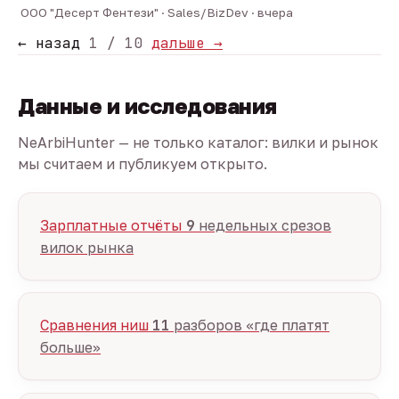
ООО "Десерт Фентези" · Sales/BizDev · вчера
← назад
1 / 10
дальше →
Данные и исследования
NeArbiHunter — не только каталог: вилки и рынок
мы считаем и публикуем открыто.
Зарплатные отчёты
9
недельных срезов
вилок рынка
Сравнения ниш
11
разборов «где платят
больше»