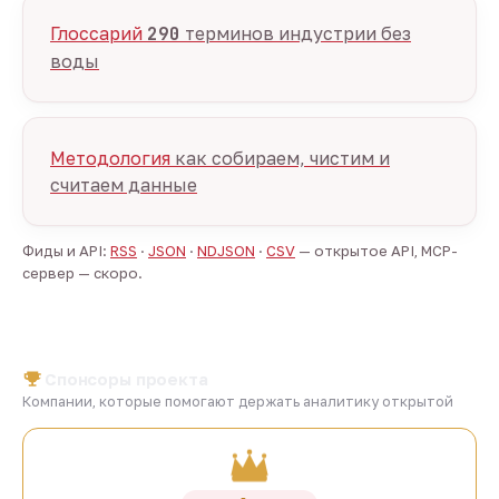
Глоссарий
290
терминов индустрии без
воды
Методология
как собираем, чистим и
считаем данные
Фиды и API:
RSS
·
JSON
·
NDJSON
·
CSV
— открытое API, MCP-
сервер — скоро.
Спонсоры проекта
Компании, которые помогают держать аналитику открытой