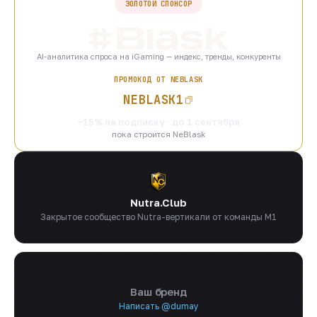
ЗОЛОТОЙ СПОНСОР
AI-аналитика спроса на iGaming — индекс, тренды, конкуренты
ПРОМОКОД ОТ NEBLASK
NEBLASK1
−15% на подписку · до 1 сентября
пока строится NeBlask
Nutra.Club
Закрытое сообщество Nutra-вертикали от команды M1
Ваш бренд
Написать @dumay