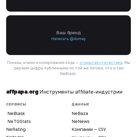
Ваш бренд
Написать @dumay
Показы, клики и копирования кода —
открытая статистика
. Мы
держим цифры публичными по той же логике, что и сам
NeBlask.
affpapa
.
org
Инструменты affiliate-индустрии
СЕРВИСЫ
ДАННЫЕ
NeBlask
NeBaza
NeTGStats
NeNews
NeRating
Компании —
CSV