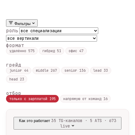
Фильтры
роль
формат
удалённо
575
гибрид
51
офис
47
грейд
junior
44
middle
267
senior
136
lead
33
head
23
отбор
только с зарплатой
195
напрямую от команд
16
35 TG-каналов · 5 ATS · 673
Как это работает
live