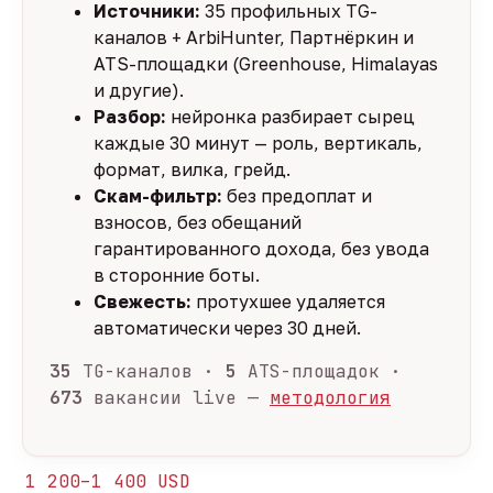
Источники:
35 профильных TG-
каналов + ArbiHunter, Партнёркин и
ATS-площадки (Greenhouse, Himalayas
и другие).
Разбор:
нейронка разбирает сырец
каждые 30 минут — роль, вертикаль,
формат, вилка, грейд.
Скам-фильтр:
без предоплат и
взносов, без обещаний
гарантированного дохода, без увода
в сторонние боты.
Свежесть:
протухшее удаляется
автоматически через 30 дней.
35
TG-каналов ·
5
ATS-площадок ·
673
вакансии live —
методология
1 200–1 400 USD