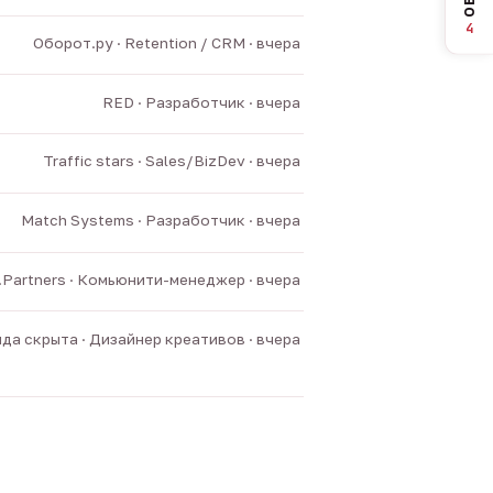
4
Оборот.ру · Retention / CRM · вчера
RED · Разработчик · вчера
Traffic stars · Sales/BizDev · вчера
Match Systems · Разработчик · вчера
v.Partners · Комьюнити-менеджер · вчера
да скрыта · Дизайнер креативов · вчера