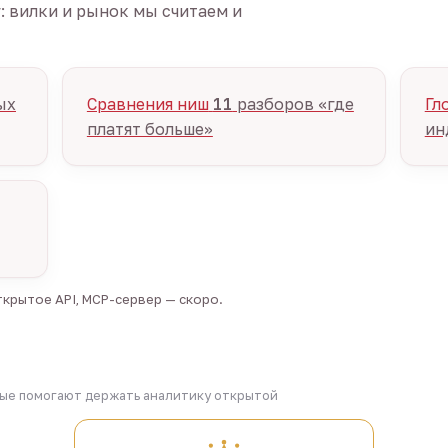
г: вилки и рынок мы считаем и
ых
Сравнения ниш
11
разборов «где
Гл
платят больше»
ин
крытое API, MCP-сервер — скоро.
рые помогают держать аналитику открытой