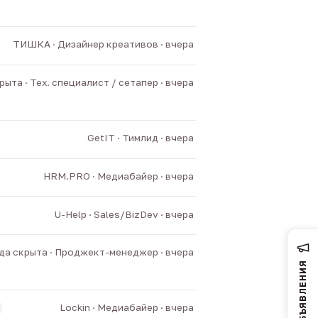
ТИШКА · Дизайнер креативов · вчера
ыта · Тех. специалист / сетапер · вчера
GetIT · Тимлид · вчера
HRM.PRO · Медиабайер · вчера
U-Help · Sales/BizDev · вчера
а скрыта · Проджект-менеджер · вчера
ОБЪЯВЛЕНИЯ
Lockin · Медиабайер · вчера