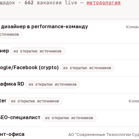
щадок ·
662
вакансии live —
методология
 дизайнер в performance-команду
Коман
сточников
енер
из открытых источников
ogle/Facebook (crypto)
из открытых источников
рафика RD
из открытых источников
ter
Кома
из открытых источников
 SEO-специалист
из открытых источников
онт-офиса
АО "Современные Технологии Суд