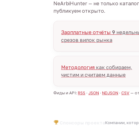
NeArbiHunter — не только катало
публикуем открыто.
Зарплатные отчёты
9
недельн
срезов вилок рынка
Методология
как собираем,
чистим и считаем данные
Фиды и API:
RSS
·
JSON
·
NDJSON
·
CSV
— от
Спонсоры проекта
Компании, кото