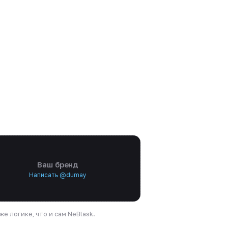
Ваш бренд
Написать @dumay
е логике, что и сам NeBlask.