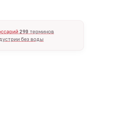
оссарий
290
терминов
дустрии без воды