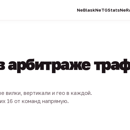
NeBlask
NeTGStats
NeRa
в арбитраже тра
е вилки, вертикали и гео в каждой.
их 16 от команд напрямую.