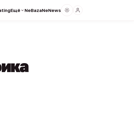
ting
Ещё
NeBaza
NeNews
фика