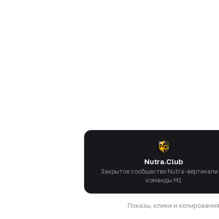
Nutra.Club
Закрытое сообщество Nutra-вертикали
команды M1
Показы, клики и копировани