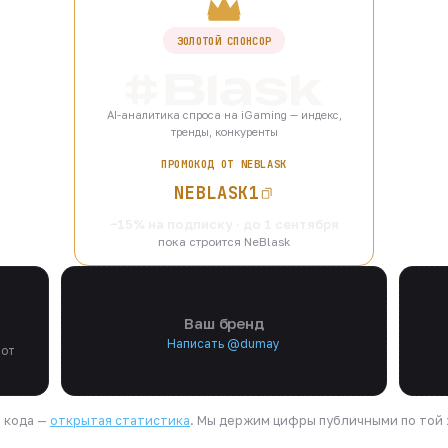
ЗОЛОТОЙ СПОНСОР
AI-аналитика спроса на iGaming — индекс,
тренды, конкуренты
ПРОМОКОД ОТ NEBLASK
NEBLASK1
−15% на подписку · до 1 сентября
пока строится NeBlask
Ваш бренд
Написать @dumay
 от
я кода —
открытая статистика
. Мы держим цифры публичными по той ж