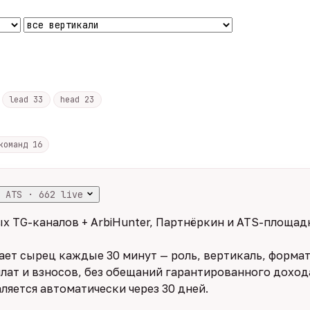
lead
33
head
23
 команд
16
 ATS · 662 live
х TG-каналов + ArbiHunter, Партнёркин и ATS-площадк
ет сырец каждые 30 минут — роль, вертикаль, формат,
лат и взносов, без обещаний гарантированного дохода
ляется автоматически через 30 дней.