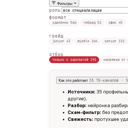
Фильтры
роль
формат
удалённо
566
гибрид
51
офис
45
грейд
junior
43
middle
264
senior
131
отбор
только с зарплатой
191
напрямую от
35 TG-каналов · 5
Как это работает
Источники:
35 профильны
другие).
Разбор:
нейронка разбира
Скам-фильтр:
без предоп
Свежесть:
протухшее уда