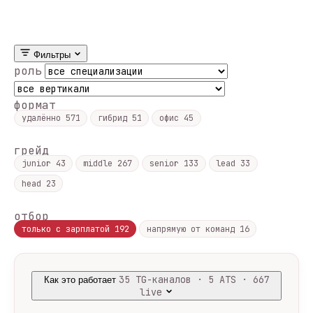
Фильтры
роль
формат
удалённо
571
гибрид
51
офис
45
грейд
junior
43
middle
267
senior
133
lead
33
head
23
отбор
только с зарплатой
192
напрямую от команд
16
35 TG-каналов · 5 ATS · 667
Как это работает
live