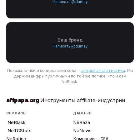
Написать @dumay
Ваш бренд
Написать @dumay
Показы, клики и копирования кода —
открытая статистика
. Мы
держим цифры публичными по той же логике, что и сам
NeBlask.
affpapa
.
org
Инструменты affiliate-индустрии
СЕРВИСЫ
ДАННЫЕ
NeBlask
NeBaza
NeTGStats
NeNews
NeRating
Компании —
CSV