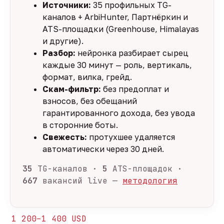
Источники:
35 профильных TG-
каналов + ArbiHunter, Партнёркин и
ATS-площадки (Greenhouse, Himalayas
и другие).
Разбор:
нейронка разбирает сырец
каждые 30 минут — роль, вертикаль,
формат, вилка, грейд.
Скам-фильтр:
без предоплат и
взносов, без обещаний
гарантированного дохода, без увода
в сторонние боты.
Свежесть:
протухшее удаляется
автоматически через 30 дней.
35
TG-каналов ·
5
ATS-площадок ·
667
вакансий live —
методология
1 200–1 400 USD