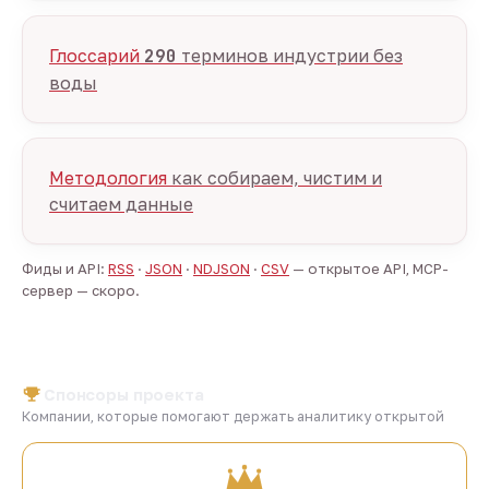
Глоссарий
290
терминов индустрии без
воды
Методология
как собираем, чистим и
считаем данные
Фиды и API:
RSS
·
JSON
·
NDJSON
·
CSV
— открытое API, MCP-
сервер — скоро.
Спонсоры проекта
Компании, которые помогают держать аналитику открытой