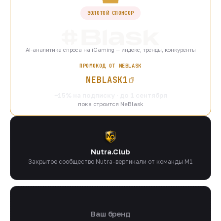
ЗОЛОТОЙ СПОНСОР
AI-аналитика спроса на iGaming — индекс, тренды, конкуренты
ПРОМОКОД ОТ NEBLASK
NEBLASK1
−15% на подписку · до 1 сентября
пока строится NeBlask
Nutra.Club
Закрытое сообщество Nutra-вертикали от команды M1
Ваш бренд