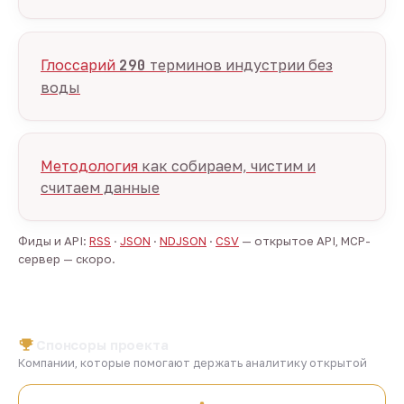
Глоссарий
290
терминов индустрии без
воды
Методология
как собираем, чистим и
считаем данные
Фиды и API:
RSS
·
JSON
·
NDJSON
·
CSV
— открытое API, MCP-
сервер — скоро.
Спонсоры проекта
Компании, которые помогают держать аналитику открытой