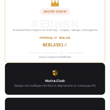
ЗОЛОТОЙ СПОНСОР
AI-аналитика спроса на iGaming — индекс, тренды, конкуренты
ПРОМОКОД ОТ NEBLASK
NEBLASK1
−15% на подписку · до 1 сентября
пока строится NeBlask
Nutra.Club
Закрытое сообщество Nutra-вертикали от команды M1