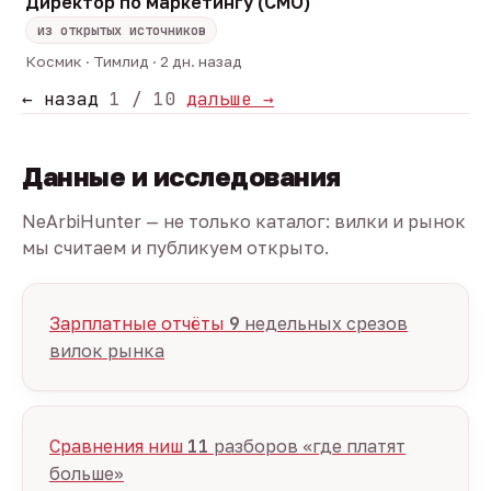
Директор по маркетингу (CMO)
из открытых источников
Космик · Тимлид · 2 дн. назад
← назад
1 / 10
дальше →
Данные и исследования
NeArbiHunter — не только каталог: вилки и рынок
мы считаем и публикуем открыто.
Зарплатные отчёты
9
недельных срезов
вилок рынка
Сравнения ниш
11
разборов «где платят
больше»