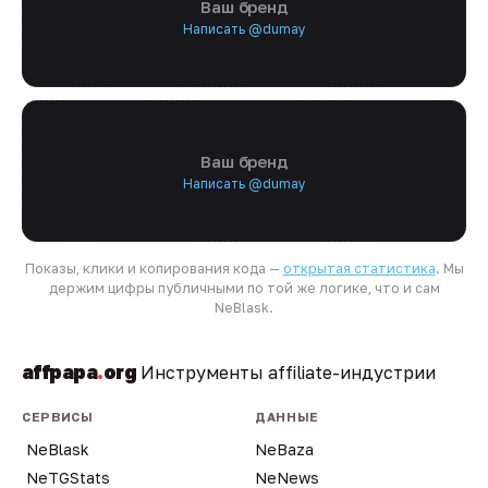
Ваш бренд
Написать @dumay
Ваш бренд
Написать @dumay
Показы, клики и копирования кода —
открытая статистика
. Мы
держим цифры публичными по той же логике, что и сам
NeBlask.
affpapa
.
org
Инструменты affiliate-индустрии
СЕРВИСЫ
ДАННЫЕ
NeBlask
NeBaza
NeTGStats
NeNews