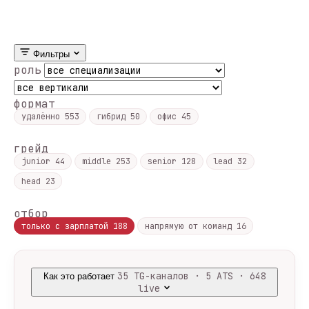
Фильтры
роль
формат
удалённо
553
гибрид
50
офис
45
грейд
junior
44
middle
253
senior
128
lead
32
head
23
отбор
только с зарплатой
188
напрямую от команд
16
35 TG-каналов · 5 ATS · 648
Как это работает
live