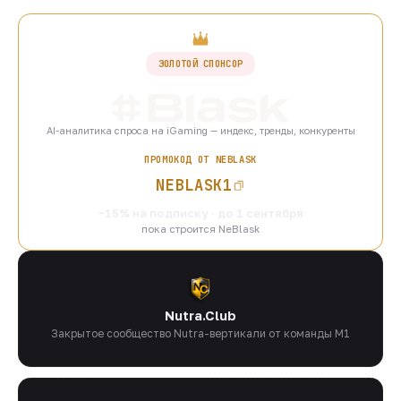
ЗОЛОТОЙ СПОНСОР
AI-аналитика спроса на iGaming — индекс, тренды, конкуренты
ПРОМОКОД ОТ NEBLASK
NEBLASK1
−15% на подписку · до 1 сентября
пока строится NeBlask
Nutra.Club
Закрытое сообщество Nutra-вертикали от команды M1