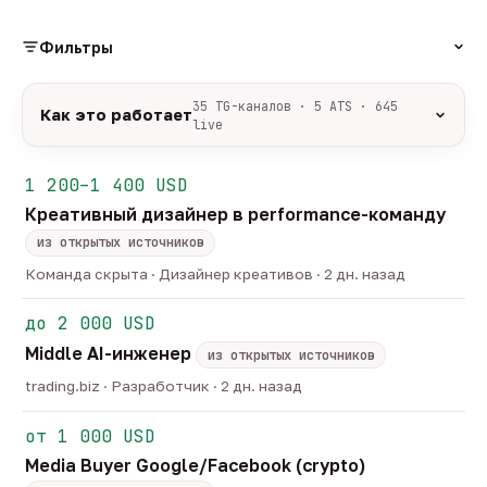
Фильтры
РОЛЬ
35 TG-каналов · 5 ATS · 645
Как это работает
live
Источники:
35 профильных TG-каналов +
ФОРМАТ
ArbiHunter, Партнёркин и ATS-площадки
1 200–1 400 USD
удалённо
гибрид
офис
550
50
45
(Greenhouse, Himalayas и другие).
Креативный дизайнер в performance-команду
ГРЕЙД
Разбор:
нейронка разбирает сырец каждые 30
junior
middle
senior
lead
минут — роль, вертикаль, формат, вилка, грейд.
из открытых источников
44
252
127
32
Скам-фильтр:
без предоплат и взносов, без
head
Команда скрыта · Дизайнер креативов · 2 дн. назад
23
обещаний гарантированного дохода, без увода в
ОТБОР
сторонние боты.
до 2 000 USD
только с зарплатой
напрямую от команд
186
16
Свежесть:
протухшее удаляется автоматически
Middle AI-инженер
через 30 дней.
из открытых источников
35
TG-каналов ·
5
ATS-площадок ·
645
вакансий live —
trading.biz · Разработчик · 2 дн. назад
методология
от 1 000 USD
Media Buyer Google/Facebook (crypto)