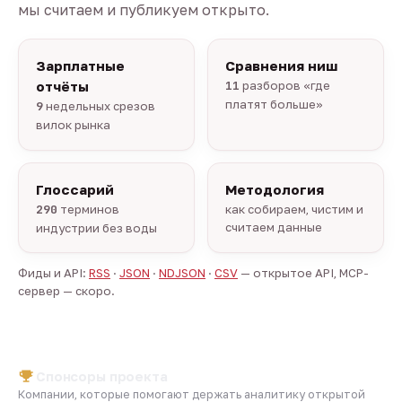
мы считаем и публикуем открыто.
Зарплатные
Сравнения ниш
отчёты
11
разборов «где
платят больше»
9
недельных срезов
вилок рынка
Глоссарий
Методология
290
терминов
как собираем, чистим и
считаем данные
индустрии без воды
Фиды и API:
RSS
·
JSON
·
NDJSON
·
CSV
— открытое API, MCP-
сервер — скоро.
Спонсоры проекта
Компании, которые помогают держать аналитику открытой