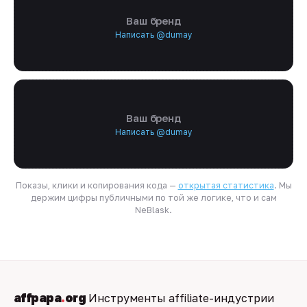
Ваш бренд
Написать @dumay
Ваш бренд
Написать @dumay
Показы, клики и копирования кода —
открытая статистика
. Мы
держим цифры публичными по той же логике, что и сам
NeBlask.
affpapa
.
org
Инструменты affiliate-индустрии