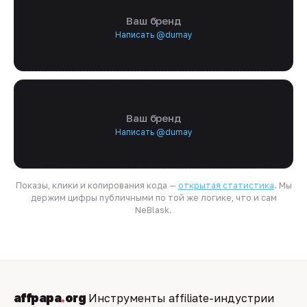
Ваш бренд
Написать @dumay
Ваш бренд
Написать @dumay
Показы, клики и копирования кода —
открытая статистика
. Мы
держим цифры публичными по той же логике, что и сам
NeBlask.
affpapa
.
org
Инструменты affiliate-индустрии