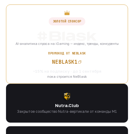
ЗОЛОТОЙ СПОНСОР
AI-аналитика спроса на iGaming — индекс, тренды, конкуренты
ПРОМОКОД ОТ NEBLASK
NEBLASK1
−15% на подписку · до 1 сентября
пока строится NeBlask
Nutra.Club
Закрытое сообщество Nutra-вертикали от команды M1