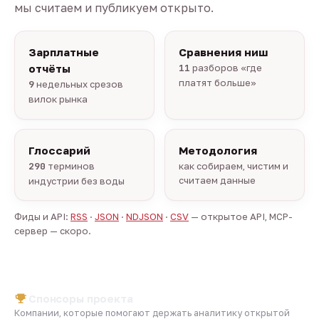
мы считаем и публикуем открыто.
Зарплатные
Сравнения ниш
отчёты
11
разборов «где
платят больше»
9
недельных срезов
вилок рынка
Глоссарий
Методология
290
терминов
как собираем, чистим и
считаем данные
индустрии без воды
Фиды и API:
RSS
·
JSON
·
NDJSON
·
CSV
— открытое API, MCP-
сервер — скоро.
Спонсоры проекта
Компании, которые помогают держать аналитику открытой