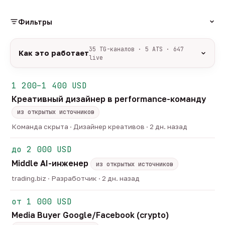
Фильтры
РОЛЬ
35 TG-каналов · 5 ATS · 647
Как это работает
live
Источники:
35 профильных TG-каналов +
ФОРМАТ
ArbiHunter, Партнёркин и ATS-площадки
1 200–1 400 USD
удалённо
гибрид
офис
552
50
45
(Greenhouse, Himalayas и другие).
Креативный дизайнер в performance-команду
ГРЕЙД
Разбор:
нейронка разбирает сырец каждые 30
junior
middle
senior
lead
минут — роль, вертикаль, формат, вилка, грейд.
из открытых источников
44
253
127
32
Скам-фильтр:
без предоплат и взносов, без
head
Команда скрыта · Дизайнер креативов · 2 дн. назад
23
обещаний гарантированного дохода, без увода в
ОТБОР
сторонние боты.
до 2 000 USD
только с зарплатой
напрямую от команд
188
16
Свежесть:
протухшее удаляется автоматически
Middle AI-инженер
через 30 дней.
из открытых источников
35
TG-каналов ·
5
ATS-площадок ·
647
вакансий live —
trading.biz · Разработчик · 2 дн. назад
методология
от 1 000 USD
Media Buyer Google/Facebook (crypto)