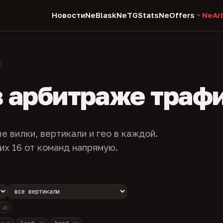
Новости
NeBlask
NeTGStats
NeOffers
NeAr
в арбитраже траф
е вилки, вертикали и гео в каждой.
их 16 от команд напрямую.
с
45