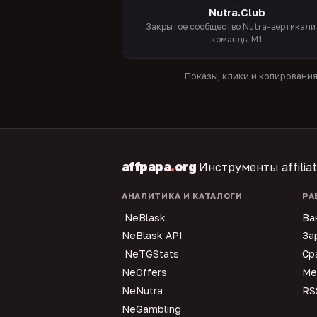
Nutra.Club
Закрытое сообщество Nutra-вертикали
команды M1
Показы, клики и копировани
affpapa
.
org
Инструменты affilia
АНАЛИТИКА И КАТАЛОГИ
РА
NeBlask
Ва
NeBlask API
За
NeTGStats
Ср
NeOffers
Ме
NeNutra
RS
NeGambling