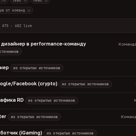
r
lead
head
140
33
23
ую от команд
16
 ATS · 682 live
лов + ArbiHunter, Партнёркин и ATS-площадки (Greenhouse, Himala
каждые 30 минут — роль, вертикаль, формат, вилка, грейд.
 дизайнер в performance-команду
Команда
носов, без обещаний гарантированного дохода, без увода в сторо
сточников
томатически через 30 дней.
вакансии live —
методология
енер
из открытых источников
ogle/Facebook (crypto)
из открытых источников
рафика RD
К
из открытых источников
ter
Команд
из открытых источников
ботчик (iGaming)
из открытых источников