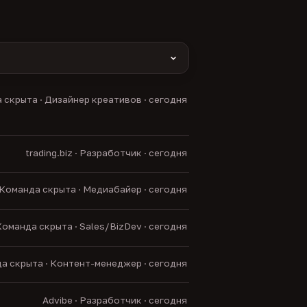
yas и другие).
 скрыта · Дизайнер креативов · сегодня
нние боты.
trading.biz · Разработчик · сегодня
Команда скрыта · Медиабайер · сегодня
оманда скрыта · Sales/BizDev · сегодня
а скрыта · Контент-менеджер · сегодня
Advibe · Разработчик · сегодня