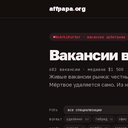
affpapa
.
org
NeArbiHunter · вакансии арбитража
Вакансии 
682 вакансии · медиана $1 500
Живые вакансии рынка: честны
Мёртвое удаляется само. Из н
РОЛЬ
удалённо
гибрид
офи
ФОРМАТ
587
50