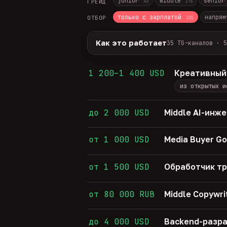
junior
middle
senio
ГРЕЙД
43
276
только с зарплатой
напрям
ОТБОР
201
Как это работает
35 TG-каналов · 5
Источники:
35 профильных TG-кана
Разбор:
нейронка разбирает сырец 
1 200–1 400 USD
Креативный
Скам-фильтр:
без предоплат и вз
из открытых и
Свежесть:
протухшее удаляется ав
35
TG-каналов ·
5
ATS-площадок ·
682
до 2 000 USD
Middle AI-инж
от 1 000 USD
Media Buyer Go
от 1 500 USD
Обработчик т
от 80 000 RUB
Middle Copywri
до 4 000 USD
Backend-разра