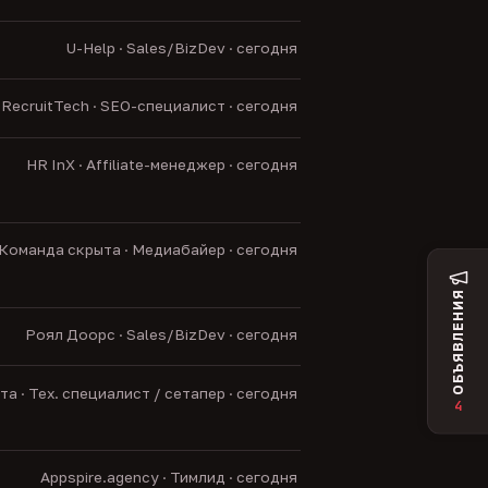
U-Help · Sales/BizDev · сегодня
RecruitTech · SEO-специалист · сегодня
HR InX · Affiliate-менеджер · сегодня
Команда скрыта · Медиабайер · сегодня
ОБЪЯВЛЕНИЯ
Роял Доорс · Sales/BizDev · сегодня
а · Тех. специалист / сетапер · сегодня
4
Appspire.agency · Тимлид · сегодня