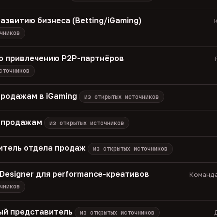
азвитию бизнеса (Betting/iGaming)
К
чников
о привлечению P2P-партнёров
сточников
продажам в iGaming
из открытых источников
 продажам
из открытых источников
итель отдела продаж
из открытых источников
 Designer для performance-креативов
Команда
чников
ый представитель
из открытых источников