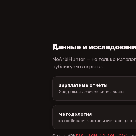
Данные и исследован
NeArbiHunter — не только катало
публикуем открыто.
Зарплатные отчёты
9
недельных срезов вилок рынка
Методология
как собираем, чистим и считаем данн
Фиды и API:
RSS
·
JSON
·
NDJSON
·
CSV
— от