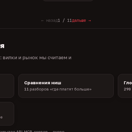
← назад
1 / 11
дальше →
ия
г: вилки и рынок мы считаем и
Сравнения ниш
Гл
11
разборов «где платят больше»
290
ые
крытое API, MCP-сервер — скоро.