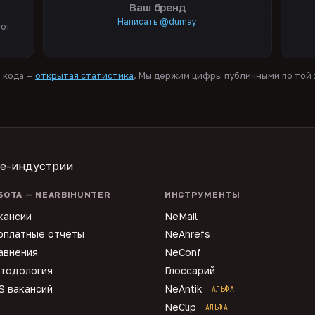
Ваш бренд
Написать @dumay
 от
я кода —
открытая статистика
. Мы держим цифры публичными по той ж
te-индустрии
БОТА — NEARBIHUNTER
ИНСТРУМЕНТЫ
кансии
NeMail
рплатные отчёты
NeAhrefs
авнения
NeConf
тодология
Глоссарий
S вакансий
NeAntik
АЛЬФА
NeClip
АЛЬФА