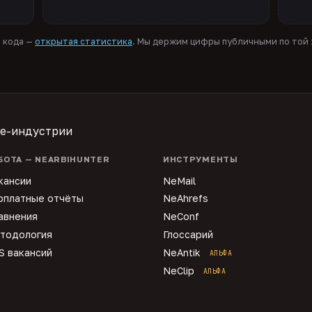
я кода —
открытая статистика
. Мы держим цифры публичными по той ж
te-индустрии
БОТА — NEARBIHUNTER
ИНСТРУМЕНТЫ
кансии
NeMail
рплатные отчёты
NeAhrefs
авнения
NeConf
тодология
Глоссарий
S вакансий
NeAntik
АЛЬФА
NeClip
АЛЬФА