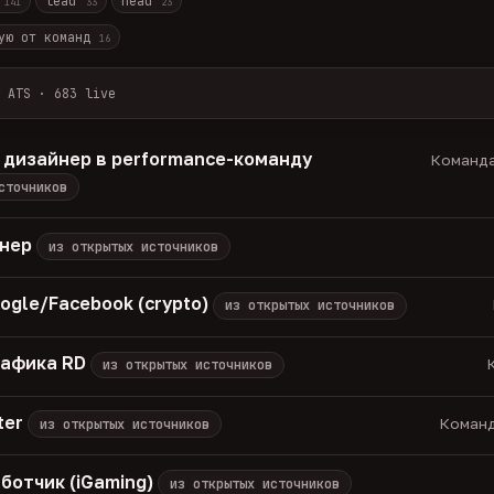
r
lead
head
141
33
23
ую от команд
16
 ATS · 683 live
лов + ArbiHunter, Партнёркин и ATS-площадки (Greenhouse, Himala
каждые 30 минут — роль, вертикаль, формат, вилка, грейд.
 дизайнер в performance-команду
Команда
носов, без обещаний гарантированного дохода, без увода в сторо
сточников
томатически через 30 дней.
вакансии live —
методология
енер
из открытых источников
ogle/Facebook (crypto)
из открытых источников
рафика RD
К
из открытых источников
ter
Команд
из открытых источников
ботчик (iGaming)
из открытых источников