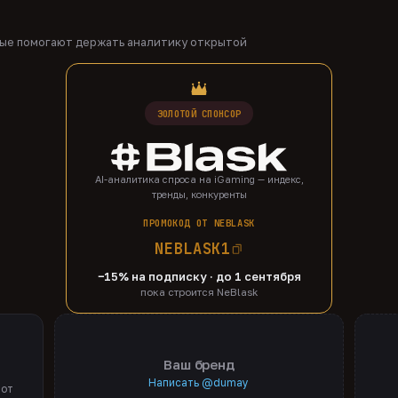
рые помогают держать аналитику открытой
ЗОЛОТОЙ СПОНСОР
AI-аналитика спроса на iGaming — индекс,
тренды, конкуренты
ПРОМОКОД ОТ NEBLASK
NEBLASK1
−15% на подписку · до 1 сентября
пока строится NeBlask
Ваш бренд
Написать @dumay
 от