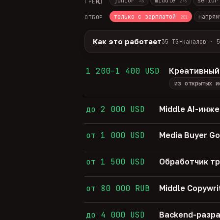
junior
middle
senio
ГРЕЙД
43
276
только с зарплатой
напрям
ОТБОР
201
Как это работает
35 TG-каналов · 5
Источники:
35 профильных TG-кана
Разбор:
нейронка разбирает сырец 
1 200–1 400 USD
Креативный
Скам-фильтр:
без предоплат и вз
из открытых и
Свежесть:
протухшее удаляется ав
35
TG-каналов ·
5
ATS-площадок ·
683
до 2 000 USD
Middle AI-инж
от 1 000 USD
Media Buyer Go
от 1 500 USD
Обработчик т
от 80 000 RUB
Middle Copywri
до 4 000 USD
Backend-разра