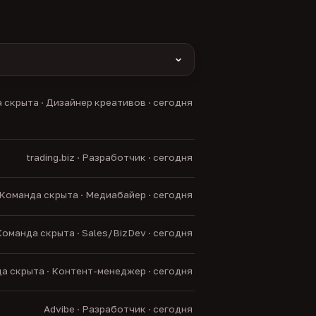
yas и другие).
 скрыта · Дизайнер креативов · сегодня
нние боты.
trading.biz · Разработчик · сегодня
Команда скрыта · Медиабайер · сегодня
оманда скрыта · Sales/BizDev · сегодня
а скрыта · Контент-менеджер · сегодня
Advibe · Разработчик · сегодня