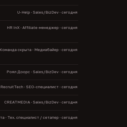
U-Help · Sales/BizDev · сегодня
HR InX · Affiliate-менеджер · сегодня
Команда скрыта · Медиабайер · сегодня
Роял Доорс · Sales/BizDev · сегодня
RecruitTech · SEO-специалист · сегодня
CREATMEDIA · Sales/BizDev · сегодня
а · Тех. специалист / сетапер · сегодня