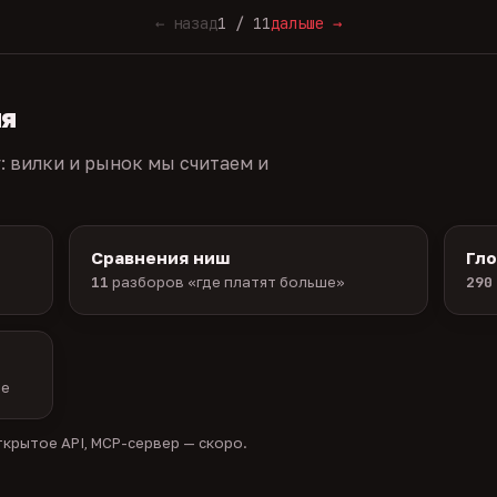
← назад
1 / 11
дальше →
ия
г: вилки и рынок мы считаем и
Сравнения ниш
Гл
11
разборов «где платят больше»
290
ые
крытое API, MCP-сервер — скоро.