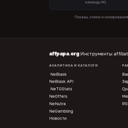
команды M1
Показы, клики и копировани
affpapa
.
org
Инструменты affilia
АНАЛИТИКА И КАТАЛОГИ
РА
NeBlask
Ва
NeBlask API
За
NeTGStats
Ср
NeOffers
Ме
NeNutra
RS
NeGambling
Новости