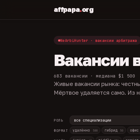
affpapa
.
org
NeArbiHunter · вакансии арбитража
Вакансии 
683 вакансии · медиана $1 500
Живые вакансии рынка: честны
Мёртвое удаляется само. Из н
РОЛЬ
удалённо
гибрид
офи
ФОРМАТ
588
50