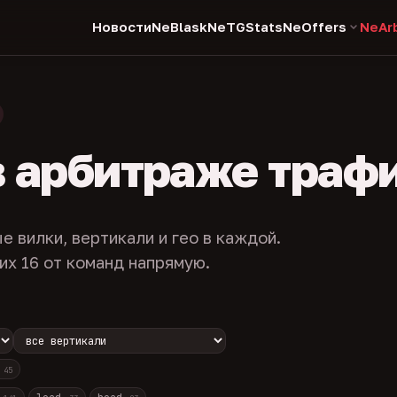
Новости
NeBlask
NeTGStats
NeOffers
NeAr
в арбитраже траф
е вилки, вертикали и гео в каждой.
их 16 от команд напрямую.
с
45