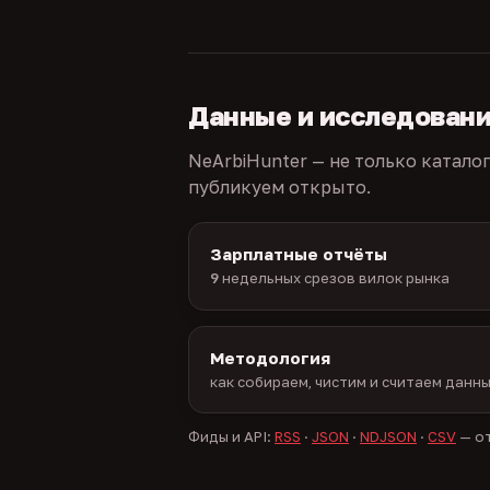
Данные и исследован
NeArbiHunter — не только катало
публикуем открыто.
Зарплатные отчёты
9
недельных срезов вилок рынка
Методология
как собираем, чистим и считаем данн
Фиды и API:
RSS
·
JSON
·
NDJSON
·
CSV
— от