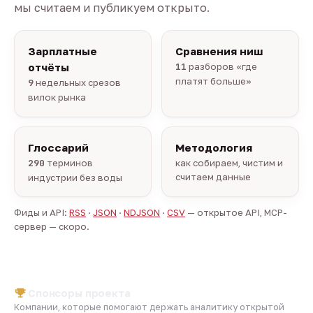
мы считаем и публикуем открыто.
Зарплатные
Сравнения ниш
отчёты
11
разборов «где
платят больше»
9
недельных срезов
вилок рынка
Глоссарий
Методология
290
терминов
как собираем, чистим и
считаем данные
индустрии без воды
Фиды и API:
RSS
·
JSON
·
NDJSON
·
CSV
— открытое API, MCP-
сервер — скоро.
Спонсоры проекта
Компании, которые помогают держать аналитику открытой