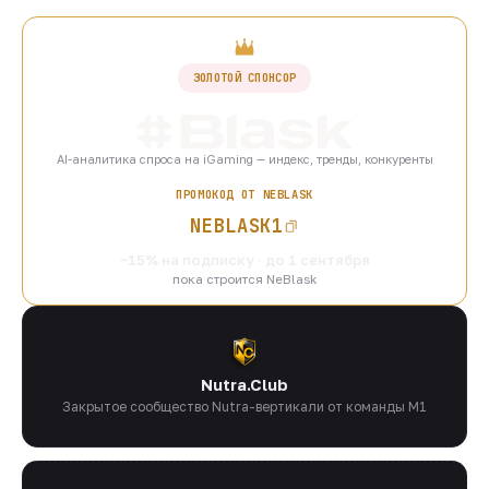
ЗОЛОТОЙ СПОНСОР
AI-аналитика спроса на iGaming — индекс, тренды, конкуренты
ПРОМОКОД ОТ NEBLASK
NEBLASK1
−15% на подписку · до 1 сентября
пока строится NeBlask
Nutra.Club
Закрытое сообщество Nutra-вертикали от команды M1