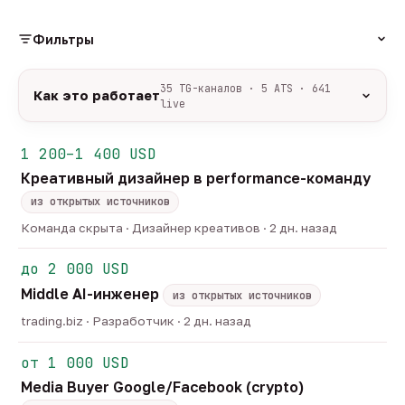
Фильтры
РОЛЬ
35 TG-каналов · 5 ATS · 641
Как это работает
live
Источники:
35 профильных TG-каналов +
ФОРМАТ
ArbiHunter, Партнёркин и ATS-площадки
1 200–1 400 USD
удалённо
гибрид
офис
547
49
45
(Greenhouse, Himalayas и другие).
Креативный дизайнер в performance-команду
ГРЕЙД
Разбор:
нейронка разбирает сырец каждые 30
junior
middle
senior
lead
минут — роль, вертикаль, формат, вилка, грейд.
из открытых источников
44
251
125
32
Скам-фильтр:
без предоплат и взносов, без
head
Команда скрыта · Дизайнер креативов · 2 дн. назад
22
обещаний гарантированного дохода, без увода в
ОТБОР
сторонние боты.
до 2 000 USD
только с зарплатой
напрямую от команд
184
15
Свежесть:
протухшее удаляется автоматически
Middle AI-инженер
через 30 дней.
из открытых источников
35
TG-каналов ·
5
ATS-площадок ·
641
вакансия live —
trading.biz · Разработчик · 2 дн. назад
методология
от 1 000 USD
Media Buyer Google/Facebook (crypto)