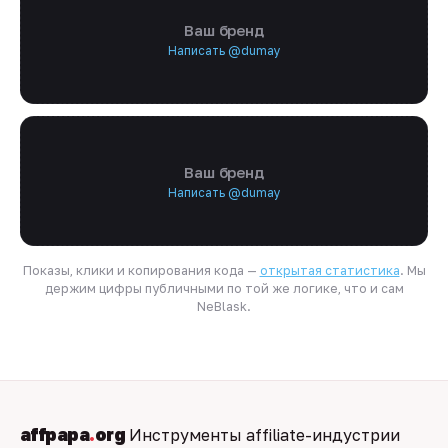
Ваш бренд
Написать @dumay
Ваш бренд
Написать @dumay
Показы, клики и копирования кода —
открытая статистика
. Мы
держим цифры публичными по той же логике, что и сам
NeBlask.
affpapa
.
org
Инструменты affiliate-индустрии