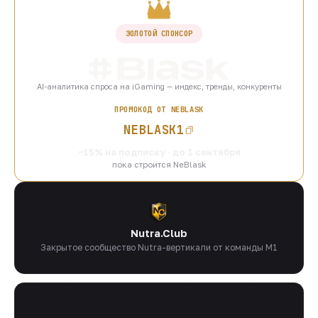
ЗОЛОТОЙ СПОНСОР
AI-аналитика спроса на iGaming — индекс, тренды, конкуренты
ПРОМОКОД ОТ NEBLASK
NEBLASK1
−15% на подписку · до 1 сентября
пока строится NeBlask
Nutra.Club
Закрытое сообщество Nutra-вертикали от команды M1