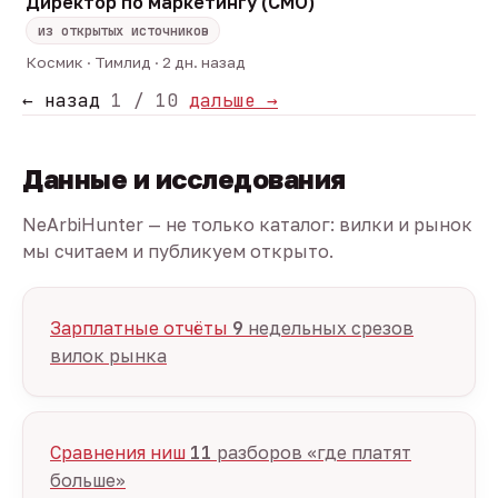
Директор по маркетингу (CMO)
из открытых источников
Космик · Тимлид · 2 дн. назад
← назад
1 / 10
дальше →
Данные и исследования
NeArbiHunter — не только каталог: вилки и рынок
мы считаем и публикуем открыто.
Зарплатные отчёты
9
недельных срезов
вилок рынка
Сравнения ниш
11
разборов «где платят
больше»