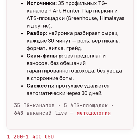
Источники:
35 профильных TG-
каналов + ArbiHunter, Партнёркин и
ATS-площадки (Greenhouse, Himalayas
и другие).
Разбор:
нейронка разбирает сырец
каждые 30 минут — роль, вертикаль,
формат, вилка, грейд.
Скам-фильтр:
без предоплат и
взносов, без обещаний
гарантированного дохода, без увода
в сторонние боты.
Свежесть:
протухшее удаляется
автоматически через 30 дней.
35
TG-каналов ·
5
ATS-площадок ·
648
вакансий live —
методология
1 200–1 400 USD