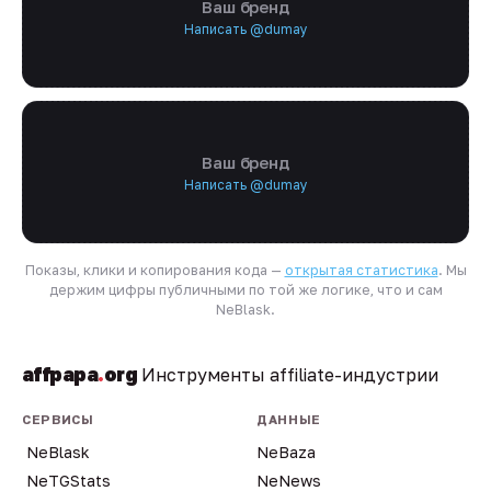
Ваш бренд
Написать @dumay
Ваш бренд
Написать @dumay
Показы, клики и копирования кода —
открытая статистика
. Мы
держим цифры публичными по той же логике, что и сам
NeBlask.
affpapa
.
org
Инструменты affiliate-индустрии
СЕРВИСЫ
ДАННЫЕ
NeBlask
NeBaza
NeTGStats
NeNews