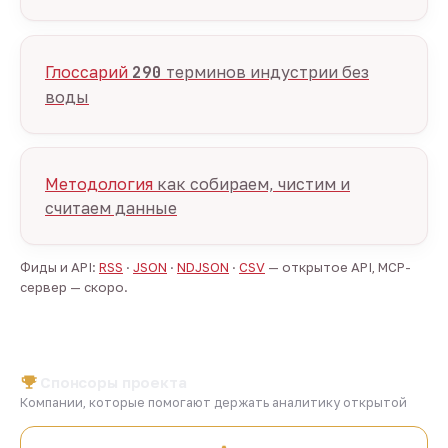
Глоссарий
290
терминов индустрии без
воды
Методология
как собираем, чистим и
считаем данные
Фиды и API:
RSS
·
JSON
·
NDJSON
·
CSV
— открытое API, MCP-
сервер — скоро.
Спонсоры проекта
Компании, которые помогают держать аналитику открытой