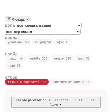
Фильтры
роль
формат
удалённо
553
гибрид
50
офис
45
грейд
junior
44
middle
253
senior
128
lead
32
head
23
отбор
только с зарплатой
188
напрямую от команд
16
35 TG-каналов · 5 ATS · 648
Как это работает
live