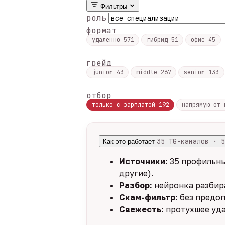
Фильтры
роль
формат
удалённо
571
гибрид
51
офис
45
грейд
junior
43
middle
267
senior
133
отбор
только с зарплатой
192
напрямую от
35 TG-каналов · 5
Как это работает
Источники:
35 профильны
другие).
Разбор:
нейронка разбира
Скам-фильтр:
без предоп
Свежесть:
протухшее уда