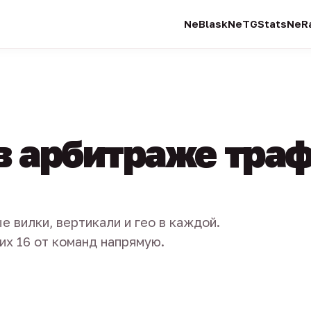
NeBlask
NeTGStats
NeRa
в арбитраже тра
е вилки, вертикали и гео в каждой.
их 16 от команд напрямую.