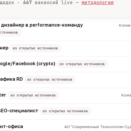
щадок ·
667
вакансий live —
методология
 дизайнер в performance-команду
Коман
сточников
енер
из открытых источников
ogle/Facebook (crypto)
из открытых источников
рафика RD
из открытых источников
ter
Кома
из открытых источников
 SEO-специалист
из открытых источников
онт-офиса
АО "Современные Технологии Суд