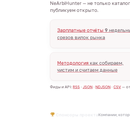
NeArbiHunter — не только катало
публикуем открыто.
Зарплатные отчёты
9
недельн
срезов вилок рынка
Методология
как собираем,
чистим и считаем данные
Фиды и API:
RSS
·
JSON
·
NDJSON
·
CSV
— от
Спонсоры проекта
Компании, кото