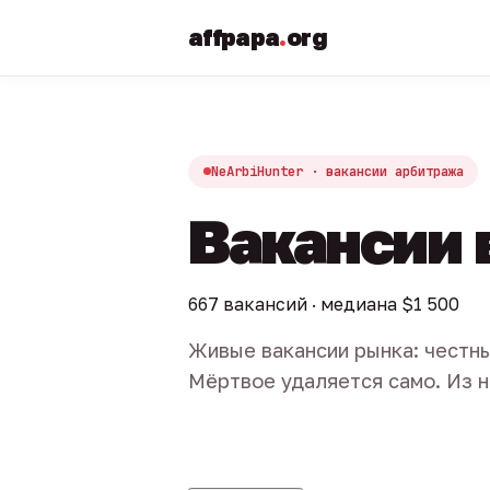
affpapa
.
org
NeArbiHunter · вакансии арбитража
Вакансии 
667 вакансий · медиана $1 500
Живые вакансии рынка: честны
Мёртвое удаляется само. Из н