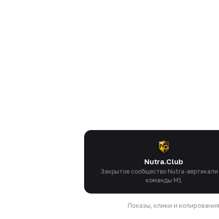
Nutra.Club
Закрытое сообщество Nutra-вертикали
команды M1
Показы, клики и копировани