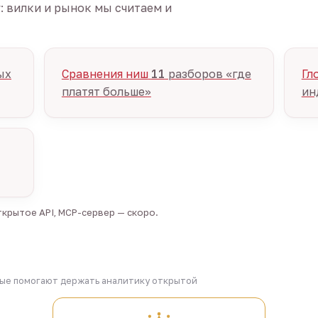
г: вилки и рынок мы считаем и
ых
Сравнения ниш
11
разборов «где
Гл
платят больше»
ин
крытое API, MCP-сервер — скоро.
рые помогают держать аналитику открытой