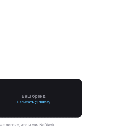
Ваш бренд
Написать @dumay
е логике, что и сам NeBlask.