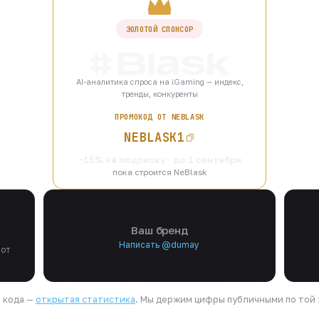
ЗОЛОТОЙ СПОНСОР
AI-аналитика спроса на iGaming — индекс,
тренды, конкуренты
ПРОМОКОД ОТ NEBLASK
NEBLASK1
−15% на подписку · до 1 сентября
пока строится NeBlask
Ваш бренд
Написать @dumay
 от
я кода —
открытая статистика
. Мы держим цифры публичными по той ж