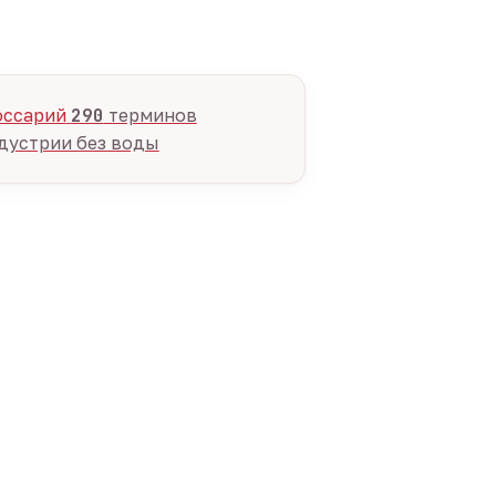
оссарий
290
терминов
дустрии без воды