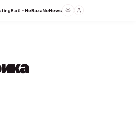
ting
Ещё
NeBaza
NeNews
фика