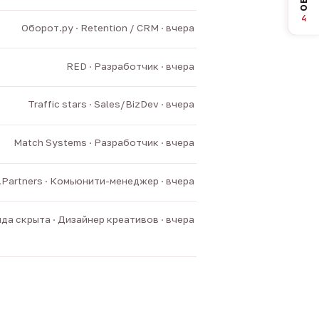
4
Оборот.ру · Retention / CRM · вчера
RED · Разработчик · вчера
Traffic stars · Sales/BizDev · вчера
Match Systems · Разработчик · вчера
v.Partners · Комьюнити-менеджер · вчера
да скрыта · Дизайнер креативов · вчера