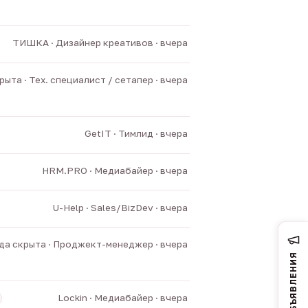
ТИШКА · Дизайнер креативов · вчера
ыта · Тех. специалист / сетапер · вчера
GetIT · Тимлид · вчера
HRM.PRO · Медиабайер · вчера
U-Help · Sales/BizDev · вчера
а скрыта · Проджект-менеджер · вчера
ОБЪЯВЛЕНИЯ
Lockin · Медиабайер · вчера