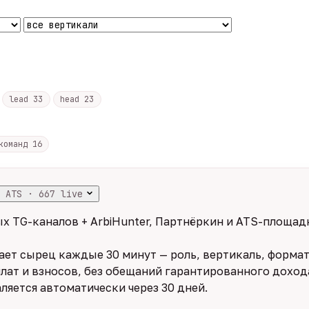
lead
33
head
23
 команд
16
 ATS · 667 live
х TG-каналов + ArbiHunter, Партнёркин и ATS-площадк
ет сырец каждые 30 минут — роль, вертикаль, формат,
лат и взносов, без обещаний гарантированного дохода
ляется автоматически через 30 дней.