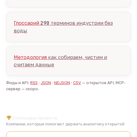
Глоссарий
290
терминов индустрии без
воды
Методология
как собираем, чистим и
считаем данные
Фиды и API:
RSS
·
JSON
·
NDJSON
·
CSV
— открытое API, MCP-
сервер — скоро.
Спонсоры проекта
Компании, которые помогают держать аналитику открытой