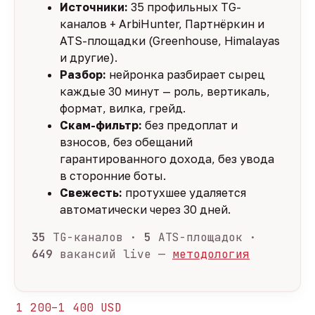
Источники:
35 профильных TG-
каналов + ArbiHunter, Партнёркин и
ATS-площадки (Greenhouse, Himalayas
и другие).
Разбор:
нейронка разбирает сырец
каждые 30 минут — роль, вертикаль,
формат, вилка, грейд.
Скам-фильтр:
без предоплат и
взносов, без обещаний
гарантированного дохода, без увода
в сторонние боты.
Свежесть:
протухшее удаляется
автоматически через 30 дней.
35
TG-каналов ·
5
ATS-площадок ·
649
вакансий live —
методология
1 200–1 400 USD