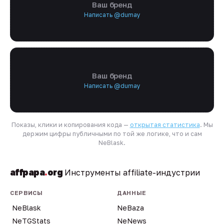
Ваш бренд
Написать @dumay
Ваш бренд
Написать @dumay
Показы, клики и копирования кода —
открытая статистика
. Мы
держим цифры публичными по той же логике, что и сам
NeBlask.
affpapa
.
org
Инструменты affiliate-индустрии
СЕРВИСЫ
ДАННЫЕ
NeBlask
NeBaza
NeTGStats
NeNews