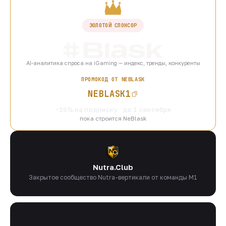
ЗОЛОТОЙ СПОНСОР
AI-аналитика спроса на iGaming — индекс, тренды, конкуренты
ПРОМОКОД ОТ NEBLASK
NEBLASK1
−15% на подписку · до 1 сентября
пока строится NeBlask
Nutra.Club
Закрытое сообщество Nutra-вертикали от команды M1