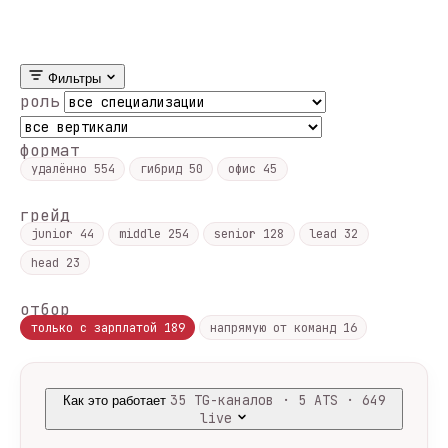
Фильтры
роль
формат
удалённо
554
гибрид
50
офис
45
грейд
junior
44
middle
254
senior
128
lead
32
head
23
отбор
только с зарплатой
189
напрямую от команд
16
35 TG-каналов · 5 ATS · 649
Как это работает
live