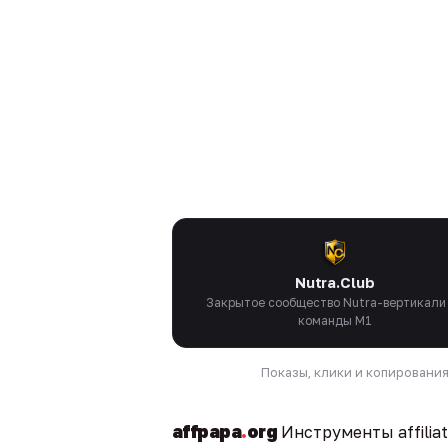
Nutra.Club
Закрытое сообщество Nutra-вертикали
команды M1
Показы, клики и копировани
affpapa
.
org
Инструменты affilia