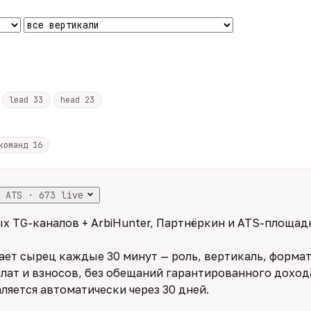
lead
33
head
23
 команд
16
 ATS · 673 live
х TG-каналов + ArbiHunter, Партнёркин и ATS-площадк
ет сырец каждые 30 минут — роль, вертикаль, формат,
лат и взносов, без обещаний гарантированного дохода
ляется автоматически через 30 дней.