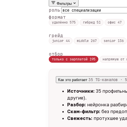
Фильтры
роль
формат
удалённо
575
гибрид
51
офис
47
грейд
junior
44
middle
267
senior
136
отбор
только с зарплатой
195
напрямую от
35 TG-каналов · 5
Как это работает
Источники:
35 профильны
другие).
Разбор:
нейронка разбира
Скам-фильтр:
без предоп
Свежесть:
протухшее уда