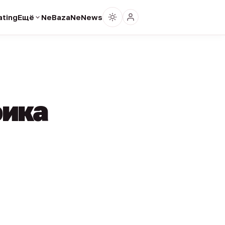
ting
Ещё
NeBaza
NeNews
фика