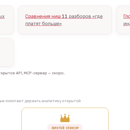
ых
Сравнения ниш
11
разборов «где
Гл
платят больше»
ин
крытое API, MCP-сервер — скоро.
рые помогают держать аналитику открытой
ЗОЛОТОЙ СПОНСОР