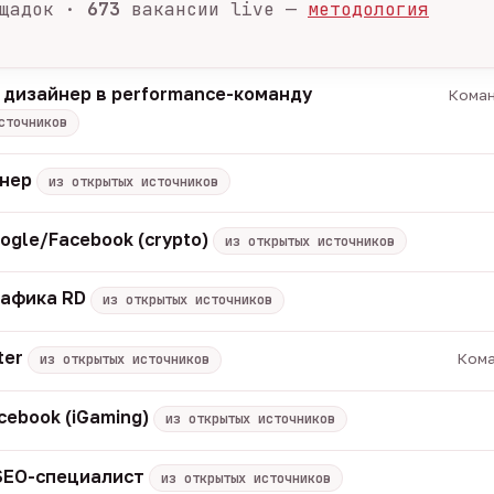
щадок ·
673
вакансии live —
методология
 дизайнер в performance-команду
Коман
сточников
енер
из открытых источников
ogle/Facebook (crypto)
из открытых источников
рафика RD
из открытых источников
ter
Кома
из открытых источников
cebook (iGaming)
из открытых источников
 SEO-специалист
из открытых источников