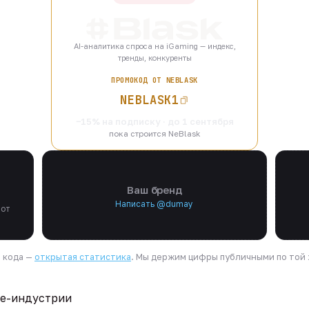
AI-аналитика спроса на iGaming — индекс,
тренды, конкуренты
ПРОМОКОД ОТ NEBLASK
NEBLASK1
−15% на подписку · до 1 сентября
пока строится NeBlask
Ваш бренд
Написать @dumay
 от
я кода —
открытая статистика
. Мы держим цифры публичными по той ж
te-индустрии