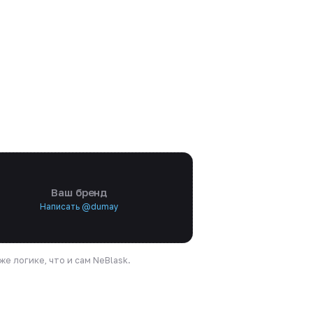
Ваш бренд
Написать @dumay
е логике, что и сам NeBlask.