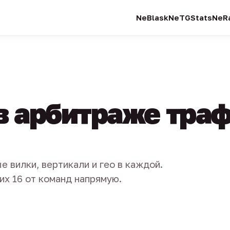
NeBlask
NeTGStats
NeRa
в арбитраже тра
е вилки, вертикали и гео в каждой.
их 16 от команд напрямую.