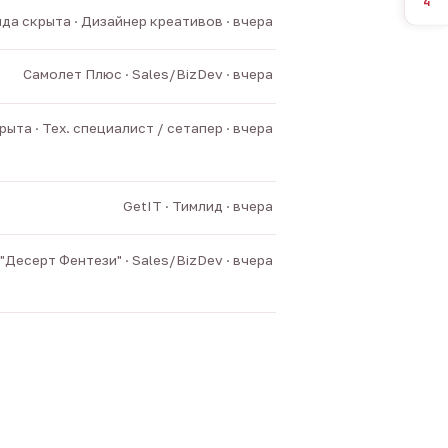
4
да скрыта · Дизайнер креативов · вчера
Самолет Плюс · Sales/BizDev · вчера
ыта · Тех. специалист / сетапер · вчера
GetIT · Тимлид · вчера
"Десерт Фентези" · Sales/BizDev · вчера