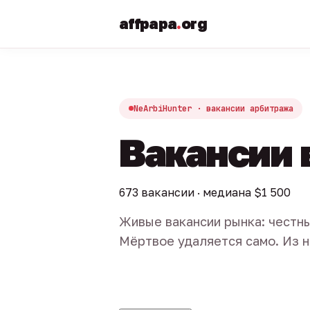
affpapa
.
org
NeArbiHunter · вакансии арбитража
Вакансии 
673 вакансии · медиана $1 500
Живые вакансии рынка: честны
Мёртвое удаляется само. Из н