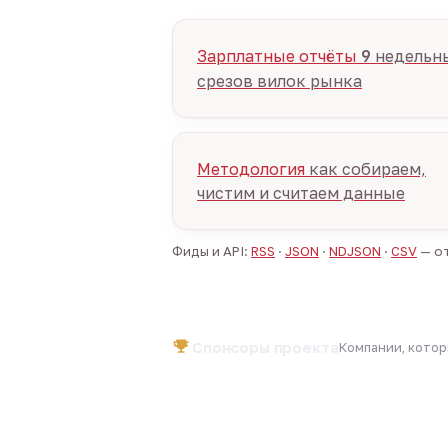
Зарплатные отчёты
9
недельн
срезов вилок рынка
Методология
как собираем,
чистим и считаем данные
Фиды и API:
RSS
·
JSON
·
NDJSON
·
CSV
— от
Спонсоры проекта
Компании, кото