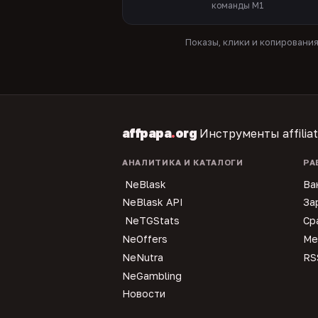
команды M1
Показы, клики и копировани
affpapa
.
org
Инструменты affilia
АНАЛИТИКА И КАТАЛОГИ
РА
NeBlask
Ва
NeBlask API
За
NeTGStats
Ср
NeOffers
Ме
NeNutra
RS
NeGambling
Новости