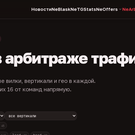
Новости
NeBlask
NeTGStats
NeOffers
NeAr
в арбитраже траф
е вилки, вертикали и гео в каждой.
их 16 от команд напрямую.
с
45