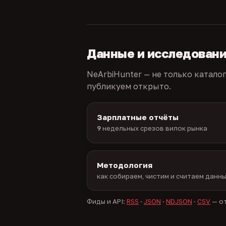
Данные и исследован
NeArbiHunter — не только катало
публикуем открыто.
Зарплатные отчёты
9
недельных срезов вилок рынка
Методология
как собираем, чистим и считаем данн
Фиды и API:
RSS
·
JSON
·
NDJSON
·
CSV
— от