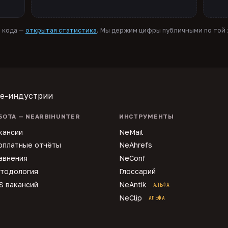
я кода —
открытая статистика
. Мы держим цифры публичными по той ж
te-индустрии
БОТА — NEARBIHUNTER
ИНСТРУМЕНТЫ
кансии
NeMail
рплатные отчёты
NeAhrefs
авнения
NeConf
тодология
Глоссарий
S вакансий
NeAntik
АЛЬФА
NeClip
АЛЬФА