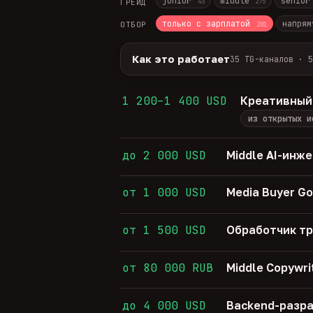
junior
middle
senio
ГРЕЙД
43
275
только с зарплатой
напрям
ОТБОР
201
Как это работает
35 TG-каналов · 5
Источники:
35 профильных TG-кана
Разбор:
нейронка разбирает сырец 
1 200–1 400 USD
Креативный
Скам-фильтр:
без предоплат и вз
из открытых и
Свежесть:
протухшее удаляется ав
35
TG-каналов ·
5
ATS-площадок ·
681
до 2 000 USD
Middle AI-инж
от 1 000 USD
Media Buyer Go
от 1 500 USD
Обработчик т
от 80 000 RUB
Middle Copywri
до 4 000 USD
Backend-разра