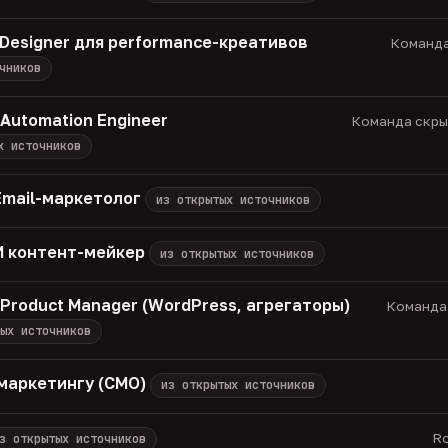
 Designer для performance-креативов
Команда
чников
 Automation Engineer
Команда скрыт
х источников
Email-маркетолог
из открытых источников
 ИИ контент-мейкер
из открытых источников
/ Product Manager (WordPress, агрегаторы)
Команда 
ых источников
маркетингу (CMO)
из открытых источников
Ro
з открытых источников