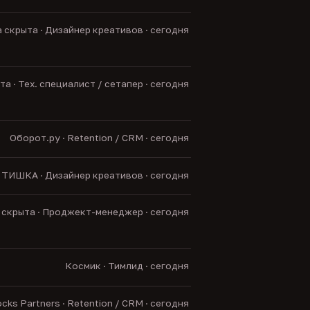
 скрыта · Дизайнер креативов · сегодня
а · Тех. специалист / сетапер · сегодня
Оборот.ру · Retention / CRM · сегодня
ТИШКА · Дизайнер креативов · сегодня
скрыта · Проджект-менеджер · сегодня
Космик · Тимлид · сегодня
cks Partners · Retention / CRM · сегодня