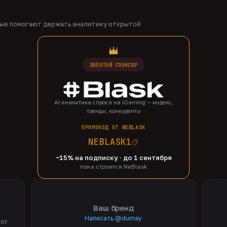
рые помогают держать аналитику открытой
ЗОЛОТОЙ СПОНСОР
AI-аналитика спроса на iGaming — индекс,
тренды, конкуренты
ПРОМОКОД ОТ NEBLASK
NEBLASK1
−15% на подписку · до 1 сентября
пока строится NeBlask
Ваш бренд
Написать @dumay
 от