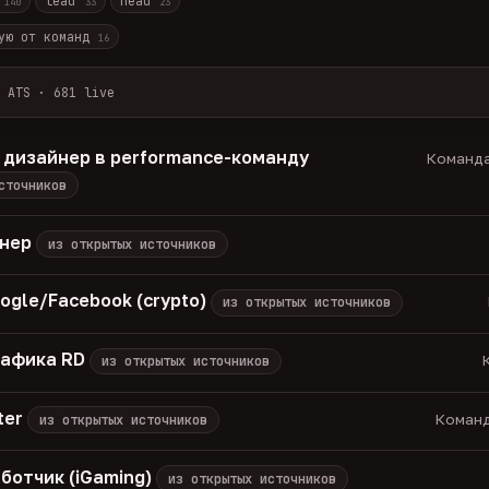
r
lead
head
140
33
23
ую от команд
16
 ATS · 681 live
лов + ArbiHunter, Партнёркин и ATS-площадки (Greenhouse, Himala
каждые 30 минут — роль, вертикаль, формат, вилка, грейд.
 дизайнер в performance-команду
Команда
носов, без обещаний гарантированного дохода, без увода в сторо
сточников
томатически через 30 дней.
вакансия live —
методология
енер
из открытых источников
ogle/Facebook (crypto)
из открытых источников
рафика RD
К
из открытых источников
ter
Команд
из открытых источников
ботчик (iGaming)
из открытых источников