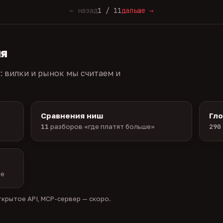
← назад
1 / 11
дальше →
ия
г: вилки и рынок мы считаем и
Сравнения ниш
Гл
11
разборов «где платят больше»
290
ые
крытое API, MCP-сервер — скоро.