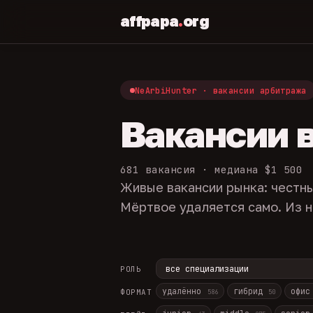
affpapa
.
org
NeArbiHunter · вакансии арбитража
Вакансии 
681 вакансия · медиана $1 500
Живые вакансии рынка: честны
Мёртвое удаляется само. Из н
РОЛЬ
удалённо
гибрид
офи
ФОРМАТ
586
50