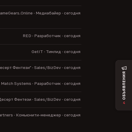
ameGears.Online · Медиабайер · сегодня
RED · Разработчик · сегодня
GetIT · Тимлид · сегодня
есерт Фентези" · Sales/BizDev · сегодня
ОБЪЯВЛЕНИЯ
Match Systems · Разработчик · сегодня
Десерт Фентези · Sales/BizDev · сегодня
4
artners · Комьюнити-менеджер · сегодня