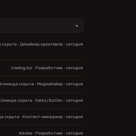
yas и другие).
 скрыта · Дизайнер креативов · сегодня
нние боты.
trading.biz · Разработчик · сегодня
Команда скрыта · Медиабайер · сегодня
оманда скрыта · Sales/BizDev · сегодня
а скрыта · Контент-менеджер · сегодня
Advibe · Разработчик · сегодня