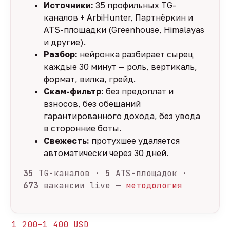
Источники:
35 профильных TG-
каналов + ArbiHunter, Партнёркин и
ATS-площадки (Greenhouse, Himalayas
и другие).
Разбор:
нейронка разбирает сырец
каждые 30 минут — роль, вертикаль,
формат, вилка, грейд.
Скам-фильтр:
без предоплат и
взносов, без обещаний
гарантированного дохода, без увода
в сторонние боты.
Свежесть:
протухшее удаляется
автоматически через 30 дней.
35
TG-каналов ·
5
ATS-площадок ·
673
вакансии live —
методология
1 200–1 400 USD