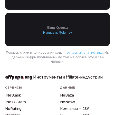
Ваш бренд
Написать @dumay
Показы, клики и копирования кода —
открытая статистика
. Мы
держим цифры публичными по той же логике, что и сам
NeBlask.
affpapa
.
org
Инструменты affiliate-индустрии
СЕРВИСЫ
ДАННЫЕ
NeBlask
NeBaza
NeTGStats
NeNews
NeRating
Компании —
CSV