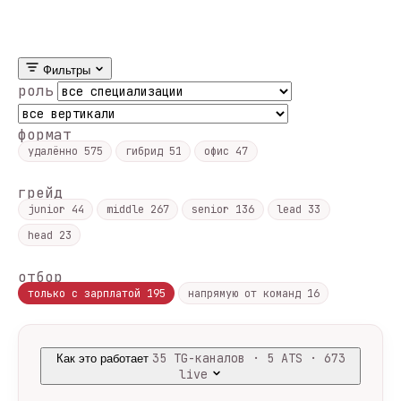
Фильтры
роль
формат
удалённо
575
гибрид
51
офис
47
грейд
junior
44
middle
267
senior
136
lead
33
head
23
отбор
только с зарплатой
195
напрямую от команд
16
35 TG-каналов · 5 ATS · 673
Как это работает
live