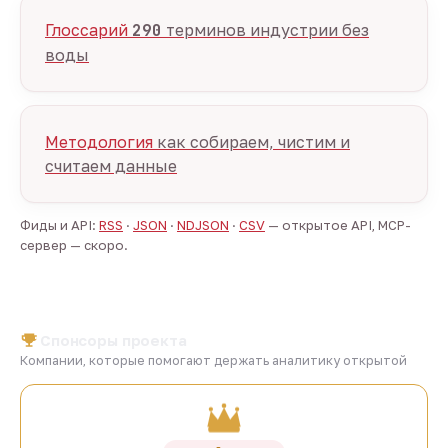
Глоссарий
290
терминов индустрии без
воды
Методология
как собираем, чистим и
считаем данные
Фиды и API:
RSS
·
JSON
·
NDJSON
·
CSV
— открытое API, MCP-
сервер — скоро.
Спонсоры проекта
Компании, которые помогают держать аналитику открытой