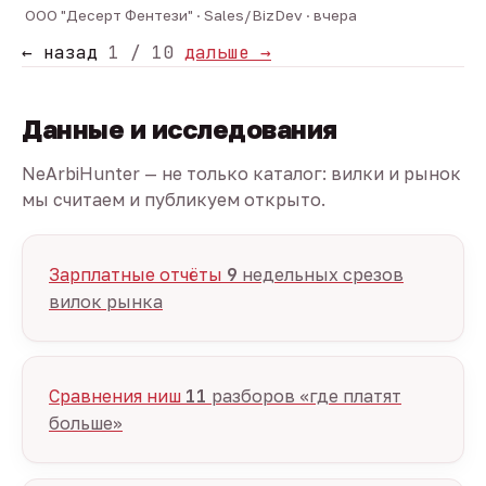
ООО "Десерт Фентези" · Sales/BizDev · вчера
← назад
1 / 10
дальше →
Данные и исследования
NeArbiHunter — не только каталог: вилки и рынок
мы считаем и публикуем открыто.
Зарплатные отчёты
9
недельных срезов
вилок рынка
Сравнения ниш
11
разборов «где платят
больше»