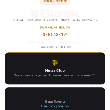
ЗОЛОТОЙ СПОНСОР
AI-аналитика спроса на iGaming — индекс, тренды, конкуренты
ПРОМОКОД ОТ NEBLASK
NEBLASK1
−15% на подписку · до 1 сентября
пока строится NeBlask
Nutra.Club
Закрытое сообщество Nutra-вертикали от команды M1
Ваш бренд
Написать @dumay