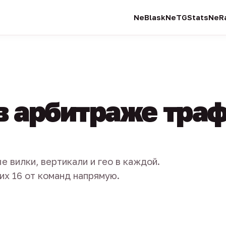
NeBlask
NeTGStats
NeRa
в арбитраже тра
е вилки, вертикали и гео в каждой.
их 16 от команд напрямую.