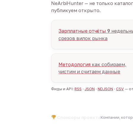
NeArbiHunter — не только катало
публикуем открыто.
Зарплатные отчёты
9
недельн
срезов вилок рынка
Методология
как собираем,
чистим и считаем данные
Фиды и API:
RSS
·
JSON
·
NDJSON
·
CSV
— от
Спонсоры проекта
Компании, кото