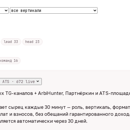
lead
33
head
23
 команд
16
 ATS · 672 live
х TG-каналов + ArbiHunter, Партнёркин и ATS-площадк
ет сырец каждые 30 минут — роль, вертикаль, формат,
лат и взносов, без обещаний гарантированного дохода
ляется автоматически через 30 дней.