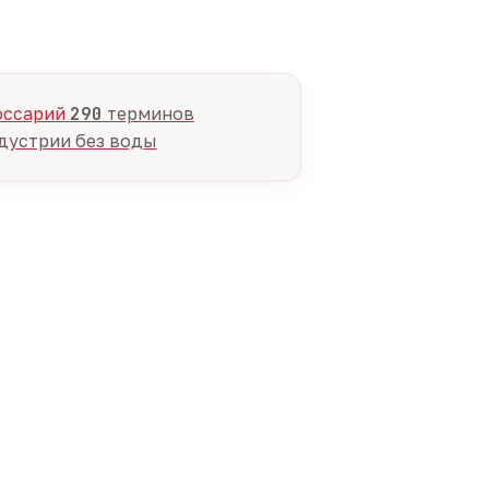
оссарий
290
терминов
дустрии без воды