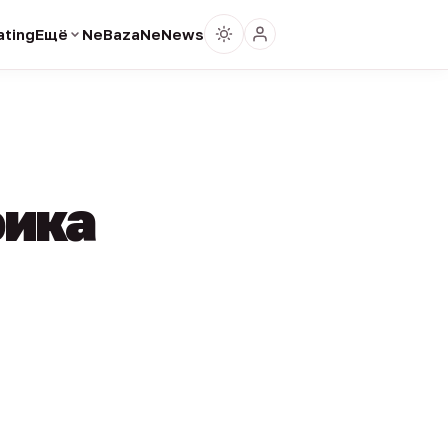
ting
Ещё
NeBaza
NeNews
фика