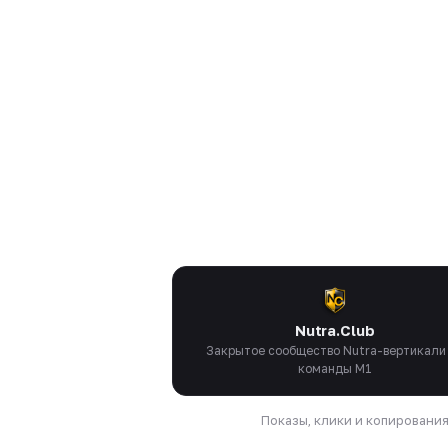
Nutra.Club
Закрытое сообщество Nutra-вертикали
команды M1
Показы, клики и копировани