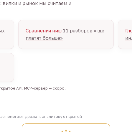
г: вилки и рынок мы считаем и
ых
Сравнения ниш
11
разборов «где
Гл
платят больше»
ин
крытое API, MCP-сервер — скоро.
рые помогают держать аналитику открытой