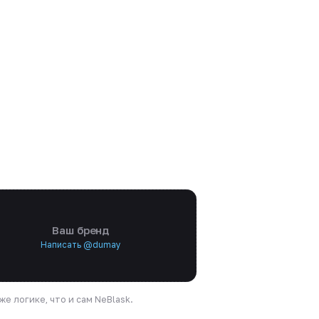
Ваш бренд
Написать @dumay
е логике, что и сам NeBlask.