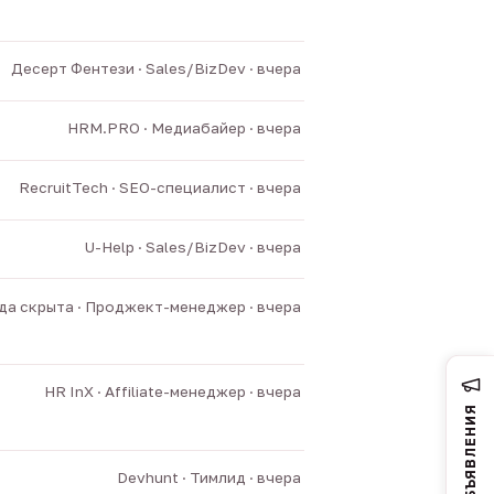
Десерт Фентези · Sales/BizDev · вчера
HRM.PRO · Медиабайер · вчера
RecruitTech · SEO-специалист · вчера
U-Help · Sales/BizDev · вчера
а скрыта · Проджект-менеджер · вчера
HR InX · Affiliate-менеджер · вчера
ОБЪЯВЛЕНИЯ
Devhunt · Тимлид · вчера