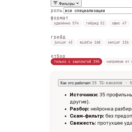
Фильтры
роль
формат
удалённо
574
гибрид
51
офис
47
грейд
junior
43
middle
268
senior
136
отбор
только с зарплатой
196
напрямую от
35 TG-каналов · 5
Как это работает
Источники:
35 профильны
другие).
Разбор:
нейронка разбира
Скам-фильтр:
без предоп
Свежесть:
протухшее уда