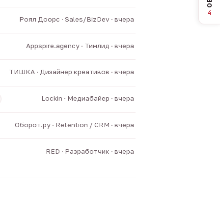
4
Роял Доорс · Sales/BizDev · вчера
Appspire.agency · Тимлид · вчера
ТИШКА · Дизайнер креативов · вчера
Lockin · Медиабайер · вчера
Оборот.ру · Retention / CRM · вчера
RED · Разработчик · вчера