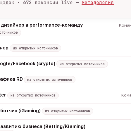
щадок ·
672
вакансии live —
методология
 дизайнер в performance-команду
Коман
сточников
енер
из открытых источников
ogle/Facebook (crypto)
из открытых источников
рафика RD
из открытых источников
ter
Кома
из открытых источников
ботчик (iGaming)
из открытых источников
азвитию бизнеса (Betting/iGaming)