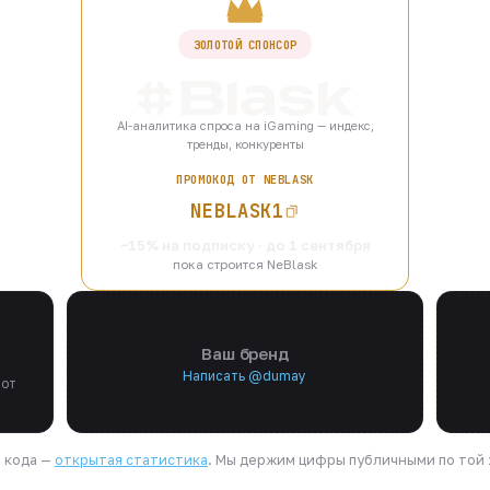
ЗОЛОТОЙ СПОНСОР
AI-аналитика спроса на iGaming — индекс,
тренды, конкуренты
ПРОМОКОД ОТ NEBLASK
NEBLASK1
−15% на подписку · до 1 сентября
пока строится NeBlask
Ваш бренд
Написать @dumay
 от
я кода —
открытая статистика
. Мы держим цифры публичными по той ж