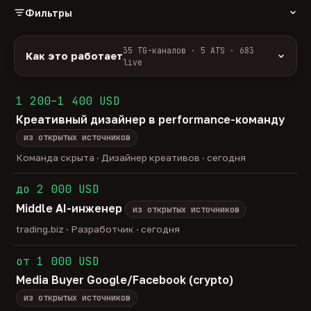
Фильтры
РОЛЬ
35 TG-каналов · 5 ATS · 683
Как это работает
live
Источники:
35 профильных TG-каналов +
ФОРМАТ
ArbiHunter, Партнёркин и ATS-площадки
1 200–1 400 USD
удалённо
гибрид
офис
588
50
45
(Greenhouse, Himalayas и другие).
Креативный дизайнер в performance-команду
ГРЕЙД
Разбор:
нейронка разбирает сырец каждые 30
junior
middle
senior
lead
минут — роль, вертикаль, формат, вилка, грейд.
из открытых источников
43
275
141
33
Скам-фильтр:
без предоплат и взносов, без
head
Команда скрыта · Дизайнер креативов · сегодня
23
обещаний гарантированного дохода, без увода в
ОТБОР
сторонние боты.
до 2 000 USD
только с зарплатой
напрямую от команд
201
16
Свежесть:
протухшее удаляется автоматически
Middle AI-инженер
через 30 дней.
из открытых источников
35
TG-каналов ·
5
ATS-площадок ·
683
вакансии live —
trading.biz · Разработчик · сегодня
методология
от 1 000 USD
Media Buyer Google/Facebook (crypto)
из открытых источников