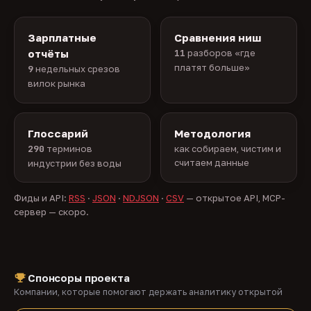
Зарплатные
Сравнения ниш
отчёты
11
разборов «где
платят больше»
9
недельных срезов
вилок рынка
Глоссарий
Методология
290
терминов
как собираем, чистим и
считаем данные
индустрии без воды
Фиды и API:
RSS
·
JSON
·
NDJSON
·
CSV
— открытое API, MCP-
сервер — скоро.
Спонсоры проекта
Компании, которые помогают держать аналитику открытой