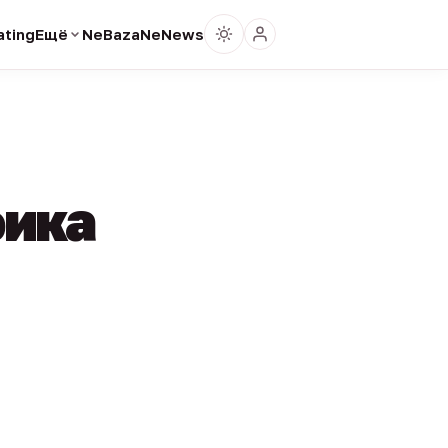
ting
Ещё
NeBaza
NeNews
фика