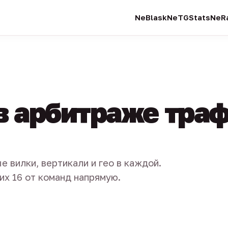
NeBlask
NeTGStats
NeRa
в арбитраже тра
е вилки, вертикали и гео в каждой.
их 16 от команд напрямую.