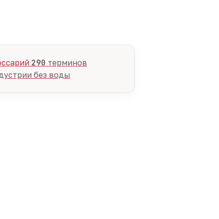
оссарий
290
терминов
дустрии без воды