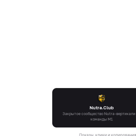
Nutra.Club
Закрытое сообщество Nutra-вертикали
команды M1
Показы, клики и копировани