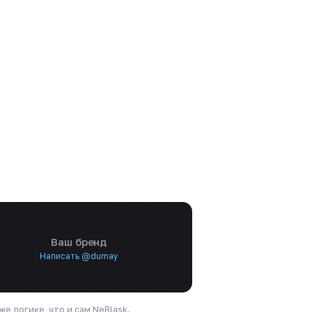
Ваш бренд
Написать @dumay
е логике, что и сам NeBlask.