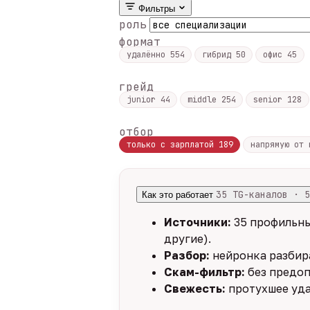
Фильтры
роль
формат
удалённо
554
гибрид
50
офис
45
грейд
junior
44
middle
254
senior
128
отбор
только с зарплатой
189
напрямую от
35 TG-каналов · 5
Как это работает
Источники:
35 профильны
другие).
Разбор:
нейронка разбира
Скам-фильтр:
без предоп
Свежесть:
протухшее уда