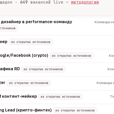
щадок ·
649
вакансий live —
методология
 дизайнер в performance-команду
Команда ск
сточников
енер
из открытых источников
ogle/Facebook (crypto)
Ко
из открытых источников
рафика RD
Ком
из открытых источников
ter
Команда с
из открытых источников
 ИИ контент-мейкер
ТИ
из открытых источников
ng Lead (крипто-финтех)
из открытых источников