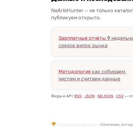
NeArbiHunter — не только катало
публикуем открыто.
Зарплатные отчёты
9
недельн
срезов вилок рынка
Методология
как собираем,
чистим и считаем данные
Фиды и API:
RSS
·
JSON
·
NDJSON
·
CSV
— от
Спонсоры проекта
Компании, кото