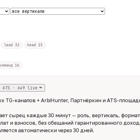
lead
32
head
23
 команд
16
 ATS · 649 live
х TG-каналов + ArbiHunter, Партнёркин и ATS-площадк
ет сырец каждые 30 минут — роль, вертикаль, формат,
лат и взносов, без обещаний гарантированного дохода
ляется автоматически через 30 дней.