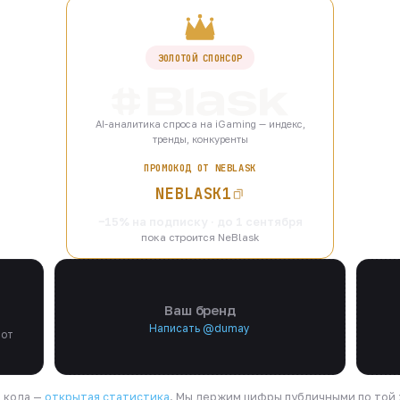
ЗОЛОТОЙ СПОНСОР
AI-аналитика спроса на iGaming — индекс,
тренды, конкуренты
ПРОМОКОД ОТ NEBLASK
NEBLASK1
−15% на подписку · до 1 сентября
пока строится NeBlask
Ваш бренд
Написать @dumay
 от
я кода —
открытая статистика
. Мы держим цифры публичными по той ж