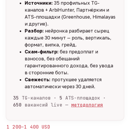
Источники:
35 профильных TG-
каналов + ArbiHunter, Партнёркин и
ATS-площадки (Greenhouse, Himalayas
и другие).
Разбор:
нейронка разбирает сырец
каждые 30 минут — роль, вертикаль,
формат, вилка, грейд.
Скам-фильтр:
без предоплат и
взносов, без обещаний
гарантированного дохода, без увода
в сторонние боты.
Свежесть:
протухшее удаляется
автоматически через 30 дней.
35
TG-каналов ·
5
ATS-площадок ·
650
вакансий live —
методология
1 200–1 400 USD