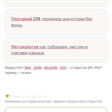
Глоссарий
290
терминов индустрии без
воды
Методология
как собираем, чистим и
считаем данные
Фиды и API:
RSS
·
JSON
·
NDJSON
·
CSV
— открытое API, MCP-
сервер — скоро.
Спонсоры проекта
Компании, которые помогают держать аналитику открытой