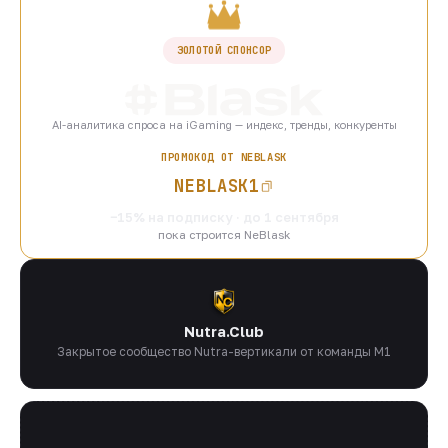
ЗОЛОТОЙ СПОНСОР
AI-аналитика спроса на iGaming — индекс, тренды, конкуренты
ПРОМОКОД ОТ NEBLASK
NEBLASK1
−15% на подписку · до 1 сентября
пока строится NeBlask
Nutra.Club
Закрытое сообщество Nutra-вертикали от команды M1