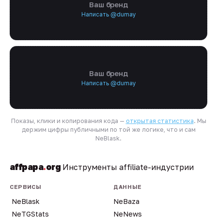
Ваш бренд
Написать @dumay
Ваш бренд
Написать @dumay
Показы, клики и копирования кода —
открытая статистика
. Мы
держим цифры публичными по той же логике, что и сам
NeBlask.
affpapa
.
org
Инструменты affiliate-индустрии
СЕРВИСЫ
ДАННЫЕ
NeBlask
NeBaza
NeTGStats
NeNews