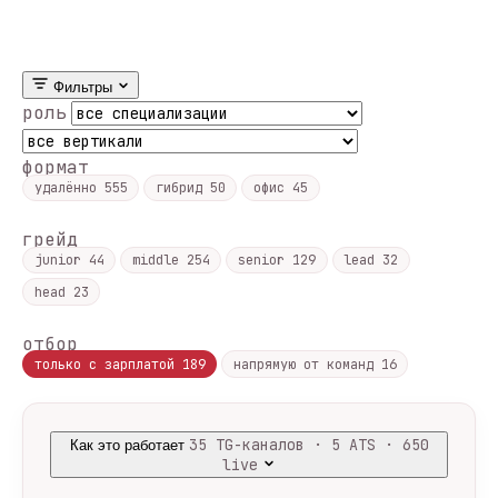
Фильтры
роль
формат
удалённо
555
гибрид
50
офис
45
грейд
junior
44
middle
254
senior
129
lead
32
head
23
отбор
только с зарплатой
189
напрямую от команд
16
35 TG-каналов · 5 ATS · 650
Как это работает
live