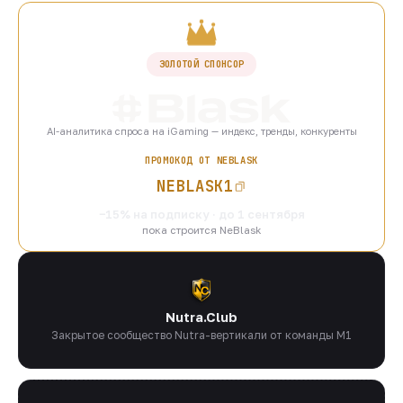
ЗОЛОТОЙ СПОНСОР
AI-аналитика спроса на iGaming — индекс, тренды, конкуренты
ПРОМОКОД ОТ NEBLASK
NEBLASK1
−15% на подписку · до 1 сентября
пока строится NeBlask
Nutra.Club
Закрытое сообщество Nutra-вертикали от команды M1