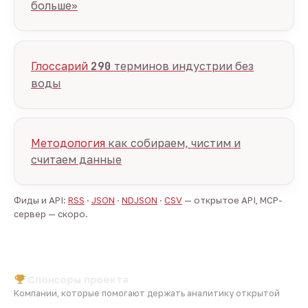
больше»
Глоссарий
290
терминов индустрии без
воды
Методология
как собираем, чистим и
считаем данные
Фиды и API:
RSS
·
JSON
·
NDJSON
·
CSV
— открытое API, MCP-
сервер — скоро.
Спонсоры проекта
Компании, которые помогают держать аналитику открытой