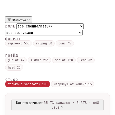
Фильтры
роль
формат
удалённо
553
гибрид
50
офис
45
грейд
junior
44
middle
253
senior
128
lead
32
head
23
отбор
только с зарплатой
188
напрямую от команд
16
35 TG-каналов · 5 ATS · 648
Как это работает
live