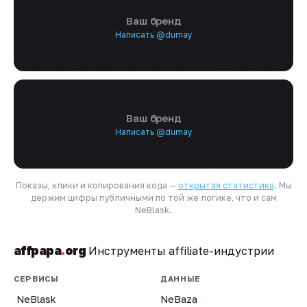
Ваш бренд
Написать @dumay
Ваш бренд
Написать @dumay
Показы, клики и копирования кода —
открытая статистика
. Мы
держим цифры публичными по той же логике, что и сам
NeBlask.
affpapa
.
org
Инструменты affiliate-индустрии
СЕРВИСЫ
ДАННЫЕ
NeBlask
NeBaza