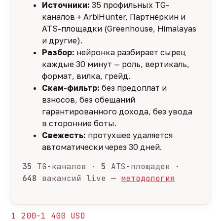
Источники:
35 профильных TG-
каналов + ArbiHunter, Партнёркин и
ATS-площадки (Greenhouse, Himalayas
и другие).
Разбор:
нейронка разбирает сырец
каждые 30 минут — роль, вертикаль,
формат, вилка, грейд.
Скам-фильтр:
без предоплат и
взносов, без обещаний
гарантированного дохода, без увода
в сторонние боты.
Свежесть:
протухшее удаляется
автоматически через 30 дней.
35
TG-каналов ·
5
ATS-площадок ·
648
вакансий live —
методология
1 200–1 400 USD