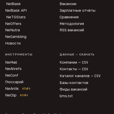
NeBlask
Вакансии
NeBlask API
Зарплатные отчёты
NeTGStats
Сравнения
NeOffers
Методология
NeNutra
RSS вакансий
NeGambling
Новости
ИНСТРУМЕНТЫ
ДАННЫЕ — СКАЧАТЬ
NeMail
Компании —
CSV
NeAhrefs
Контакты —
CSV
NeConf
Каталог каналов —
CSV
Глоссарий
Базы контактов
NeAntik
АЛЬФА
Фиды вакансий
NeClip
АЛЬФА
llms.txt