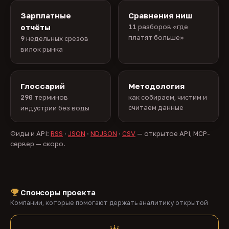
Зарплатные
Сравнения ниш
отчёты
11
разборов «где
платят больше»
9
недельных срезов
вилок рынка
Глоссарий
Методология
290
терминов
как собираем, чистим и
считаем данные
индустрии без воды
Фиды и API:
RSS
·
JSON
·
NDJSON
·
CSV
— открытое API, MCP-
сервер — скоро.
Спонсоры проекта
Компании, которые помогают держать аналитику открытой