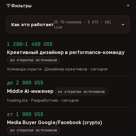
Фильтры
РОЛЬ
35 TG-каналов · 5 ATS · 681
Как это работает
live
Источники:
35 профильных TG-каналов +
ФОРМАТ
ArbiHunter, Партнёркин и ATS-площадки
1 200–1 400 USD
удалённо
гибрид
офис
586
50
45
(Greenhouse, Himalayas и другие).
Креативный дизайнер в performance-команду
ГРЕЙД
Разбор:
нейронка разбирает сырец каждые 30
junior
middle
senior
lead
минут — роль, вертикаль, формат, вилка, грейд.
из открытых источников
43
275
140
33
Скам-фильтр:
без предоплат и взносов, без
head
Команда скрыта · Дизайнер креативов · сегодня
23
обещаний гарантированного дохода, без увода в
ОТБОР
сторонние боты.
до 2 000 USD
только с зарплатой
напрямую от команд
201
16
Свежесть:
протухшее удаляется автоматически
Middle AI-инженер
через 30 дней.
из открытых источников
35
TG-каналов ·
5
ATS-площадок ·
681
вакансия live —
trading.biz · Разработчик · сегодня
методология
от 1 000 USD
Media Buyer Google/Facebook (crypto)
из открытых источников