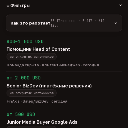
Фильтры
РОЛЬ
35 TG-каналов · 5 ATS · 610
Как это работает
live
Источники:
35 профильных TG-каналов +
ФОРМАТ
ArbiHunter, Партнёркин и ATS-площадки
800–1 000 USD
удалённо
гибрид
офис
537
39
34
(Greenhouse, Himalayas и другие).
Помощник Head of Content
ГРЕЙД
Разбор:
нейронка разбирает сырец каждые 30
junior
middle
senior
lead
минут — роль, вертикаль, формат, вилка, грейд.
из открытых источников
37
257
122
29
Скам-фильтр:
без предоплат и взносов, без
head
Команда скрыта · Контент-менеджер · сегодня
19
обещаний гарантированного дохода, без увода в
ОТБОР
сторонние боты.
от 2 000 USD
только с зарплатой
напрямую от команд
167
16
Свежесть:
протухшее удаляется автоматически
Senior BizDev (платёжные решения)
через 30 дней.
из открытых источников
35
TG-каналов ·
5
ATS-площадок ·
610
вакансий live —
методология
FinAxis · Sales/BizDev · сегодня
от 500 USD
Junior Media Buyer Google Ads