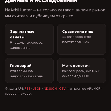
NeArbiHunter — не только каталог: вилки и рынок
мы считаем и публикуем открыто.
Зарплатные
Сравнения ниш
отчёты
11
разборов «где
платят больше»
9
недельных срезов
вилок рынка
Глоссарий
Методология
290
терминов
как собираем, чистим и
считаем данные
индустрии без воды
Фиды и API:
RSS
·
JSON
·
NDJSON
·
CSV
— открытое API, MCP-
сервер — скоро.