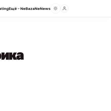
ting
Ещё
NeBaza
NeNews
фика