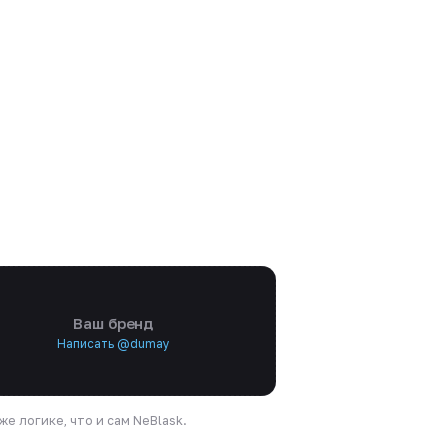
Ваш бренд
Написать @dumay
е логике, что и сам NeBlask.