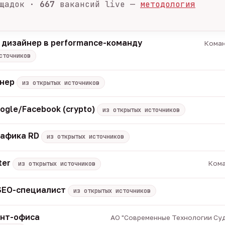
щадок ·
667
вакансий live —
методология
 дизайнер в performance-команду
Коман
сточников
енер
из открытых источников
ogle/Facebook (crypto)
из открытых источников
рафика RD
из открытых источников
ter
Кома
из открытых источников
 SEO-специалист
из открытых источников
онт-офиса
АО "Современные Технологии Суд