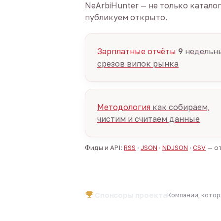
NeArbiHunter — не только катало
публикуем открыто.
Зарплатные отчёты
9
недельн
срезов вилок рынка
Методология
как собираем,
чистим и считаем данные
Фиды и API:
RSS
·
JSON
·
NDJSON
·
CSV
— от
Спонсоры проекта
Компании, кото