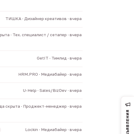
ТИШКА · Дизайнер креативов · вчера
ыта · Тех. специалист / сетапер · вчера
GetIT · Тимлид · вчера
HRM.PRO · Медиабайер · вчера
U-Help · Sales/BizDev · вчера
а скрыта · Проджект-менеджер · вчера
ОБЪЯВЛЕНИЯ
Lockin · Медиабайер · вчера