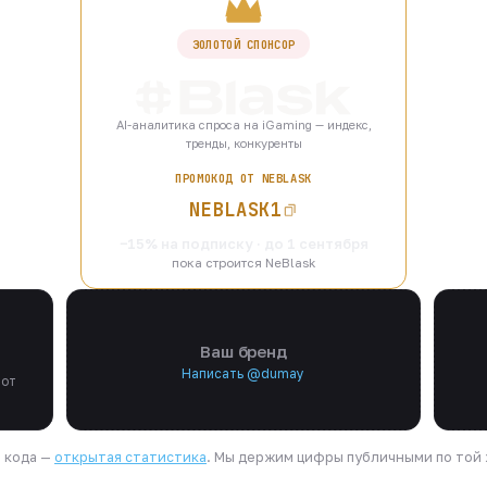
ЗОЛОТОЙ СПОНСОР
AI-аналитика спроса на iGaming — индекс,
тренды, конкуренты
ПРОМОКОД ОТ NEBLASK
NEBLASK1
−15% на подписку · до 1 сентября
пока строится NeBlask
Ваш бренд
Написать @dumay
 от
я кода —
открытая статистика
. Мы держим цифры публичными по той ж