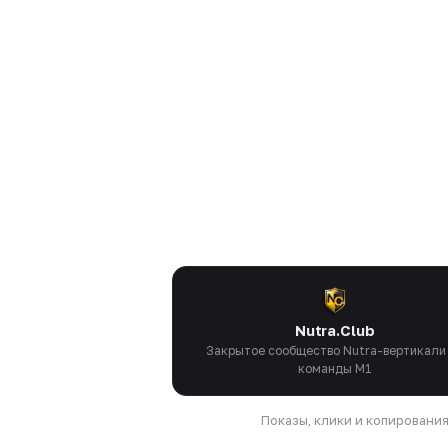
Nutra.Club
Закрытое сообщество Nutra-вертикали
команды M1
Показы, клики и копировани