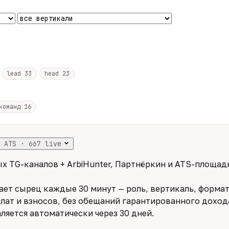
lead
33
head
23
 команд
16
 ATS · 667 live
х TG-каналов + ArbiHunter, Партнёркин и ATS-площадк
ет сырец каждые 30 минут — роль, вертикаль, формат,
лат и взносов, без обещаний гарантированного дохода
ляется автоматически через 30 дней.