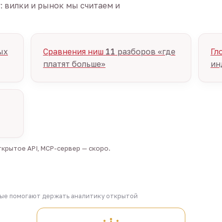
г: вилки и рынок мы считаем и
ых
Сравнения ниш
11
разборов «где
Гл
платят больше»
ин
крытое API, MCP-сервер — скоро.
рые помогают держать аналитику открытой