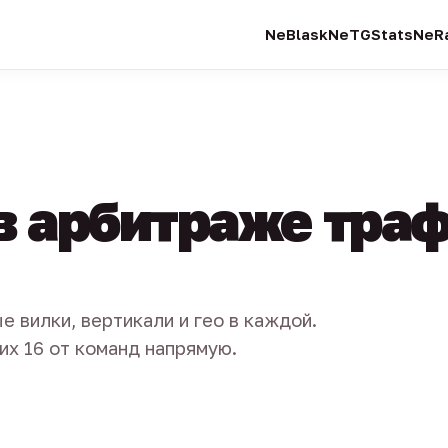
NeBlask
NeTGStats
NeRa
в арбитраже тра
е вилки, вертикали и гео в каждой.
их 16 от команд напрямую.