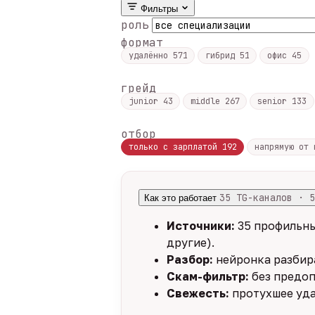
Фильтры
роль
формат
удалённо
571
гибрид
51
офис
45
грейд
junior
43
middle
267
senior
133
отбор
только с зарплатой
192
напрямую от
35 TG-каналов · 5
Как это работает
Источники:
35 профильны
другие).
Разбор:
нейронка разбира
Скам-фильтр:
без предоп
Свежесть:
протухшее уда