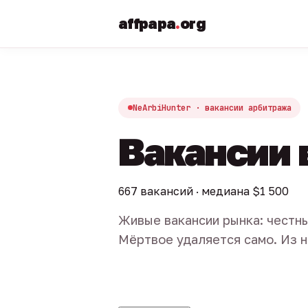
affpapa
.
org
NeArbiHunter · вакансии арбитража
Вакансии 
667 вакансий · медиана $1 500
Живые вакансии рынка: честны
Мёртвое удаляется само. Из н