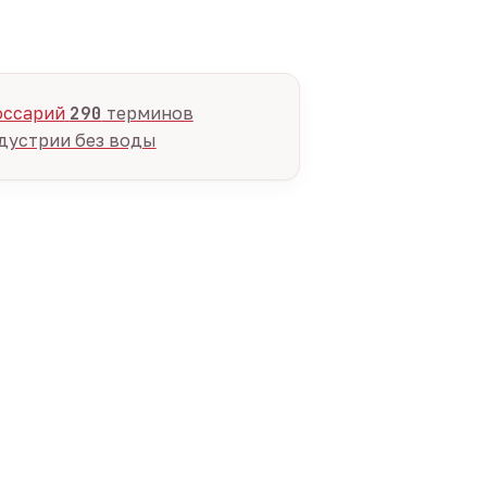
оссарий
290
терминов
дустрии без воды