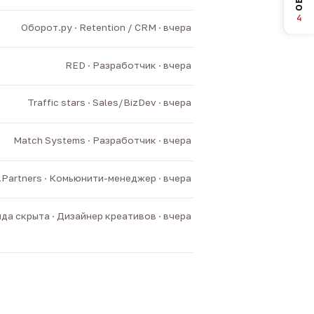
4
Оборот.ру · Retention / CRM · вчера
RED · Разработчик · вчера
Traffic stars · Sales/BizDev · вчера
Match Systems · Разработчик · вчера
v.Partners · Комьюнити-менеджер · вчера
да скрыта · Дизайнер креативов · вчера