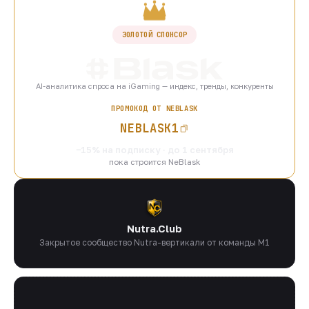
ЗОЛОТОЙ СПОНСОР
AI-аналитика спроса на iGaming — индекс, тренды, конкуренты
ПРОМОКОД ОТ NEBLASK
NEBLASK1
−15% на подписку · до 1 сентября
пока строится NeBlask
Nutra.Club
Закрытое сообщество Nutra-вертикали от команды M1