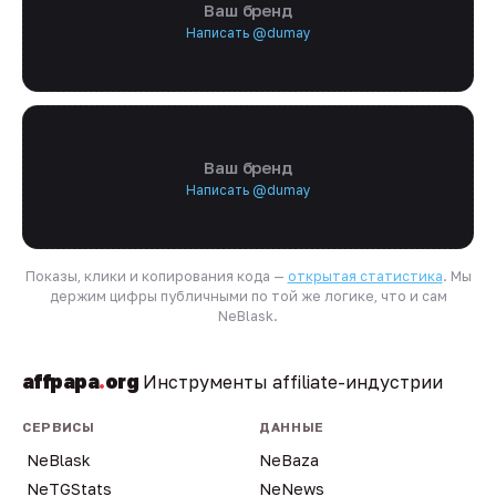
Ваш бренд
Написать @dumay
Ваш бренд
Написать @dumay
Показы, клики и копирования кода —
открытая статистика
. Мы
держим цифры публичными по той же логике, что и сам
NeBlask.
affpapa
.
org
Инструменты affiliate-индустрии
СЕРВИСЫ
ДАННЫЕ
NeBlask
NeBaza
NeTGStats
NeNews