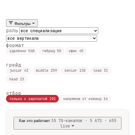
Фильтры
роль
формат
удалённо
560
гибрид
50
офис
45
грейд
junior
43
middle
259
senior
130
lead
32
head
23
отбор
только с зарплатой
191
напрямую от команд
16
35 TG-каналов · 5 ATS · 655
Как это работает
live