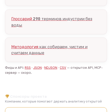
Глоссарий
290
терминов индустрии без
воды
Методология
как собираем, чистим и
считаем данные
Фиды и API:
RSS
·
JSON
·
NDJSON
·
CSV
— открытое API, MCP-
сервер — скоро.
Спонсоры проекта
Компании, которые помогают держать аналитику открытой