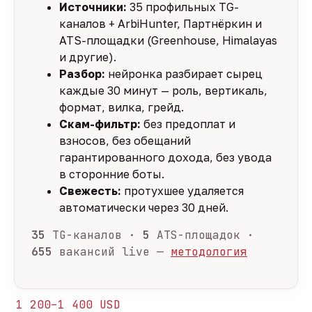
Источники:
35 профильных TG-
каналов + ArbiHunter, Партнёркин и
ATS-площадки (Greenhouse, Himalayas
и другие).
Разбор:
нейронка разбирает сырец
каждые 30 минут — роль, вертикаль,
формат, вилка, грейд.
Скам-фильтр:
без предоплат и
взносов, без обещаний
гарантированного дохода, без увода
в сторонние боты.
Свежесть:
протухшее удаляется
автоматически через 30 дней.
35
TG-каналов ·
5
ATS-площадок ·
655
вакансий live —
методология
1 200–1 400 USD