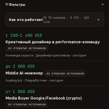
Фильтры
РОЛЬ
35 TG-каналов · 5 ATS · 683
Как это работает
live
Источники:
35 профильных TG-каналов +
ФОРМАТ
ArbiHunter, Партнёркин и ATS-площадки
1 200–1 400 USD
удалённо
гибрид
офис
588
50
45
(Greenhouse, Himalayas и другие).
Креативный дизайнер в performance-команду
ГРЕЙД
Разбор:
нейронка разбирает сырец каждые 30
junior
middle
senior
lead
минут — роль, вертикаль, формат, вилка, грейд.
из открытых источников
43
276
141
33
Скам-фильтр:
без предоплат и взносов, без
head
Команда скрыта · Дизайнер креативов · сегодня
23
обещаний гарантированного дохода, без увода в
ОТБОР
сторонние боты.
до 2 000 USD
только с зарплатой
напрямую от команд
201
16
Свежесть:
протухшее удаляется автоматически
Middle AI-инженер
через 30 дней.
из открытых источников
35
TG-каналов ·
5
ATS-площадок ·
683
вакансии live —
trading.biz · Разработчик · сегодня
методология
от 1 000 USD
Media Buyer Google/Facebook (crypto)
из открытых источников