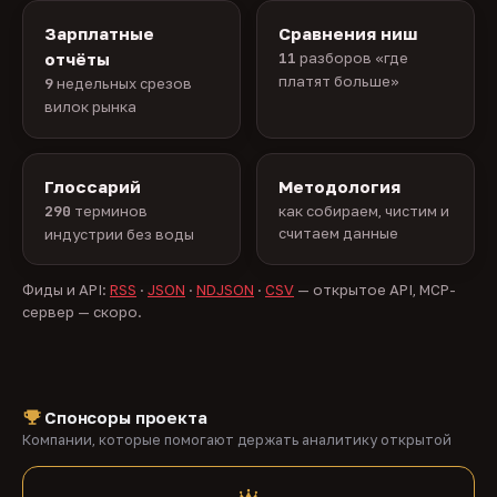
Зарплатные
Сравнения ниш
отчёты
11
разборов «где
платят больше»
9
недельных срезов
вилок рынка
Глоссарий
Методология
290
терминов
как собираем, чистим и
считаем данные
индустрии без воды
Фиды и API:
RSS
·
JSON
·
NDJSON
·
CSV
— открытое API, MCP-
сервер — скоро.
Спонсоры проекта
Компании, которые помогают держать аналитику открытой