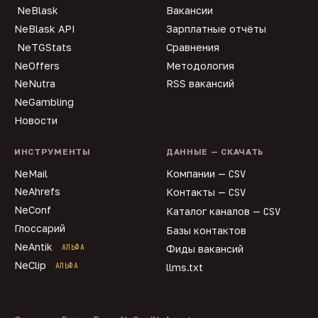
NeBlask
Вакансии
NeBlask API
Зарплатные отчёты
NeTGStats
Сравнения
NeOffers
Методология
NeNutra
RSS вакансий
NeGambling
Новости
ИНСТРУМЕНТЫ
ДАННЫЕ — СКАЧАТЬ
NeMail
Компании —
CSV
NeAhrefs
Контакты —
CSV
NeConf
Каталог каналов —
CSV
Глоссарий
Базы контактов
NeAntik
АЛЬФА
Фиды вакансий
NeClip
АЛЬФА
llms.txt