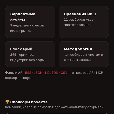
Зарплатные
Сравнения ниш
отчёты
11
разборов «где
платят больше»
9
недельных срезов
вилок рынка
Глоссарий
Методология
290
терминов
как собираем, чистим и
считаем данные
индустрии без воды
Фиды и API:
RSS
·
JSON
·
NDJSON
·
CSV
— открытое API, MCP-
сервер — скоро.
Спонсоры проекта
Компании, которые помогают держать аналитику открытой