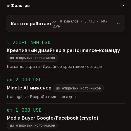
Фильтры
РОЛЬ
35 TG-каналов · 5 ATS · 683
Как это работает
live
Источники:
35 профильных TG-каналов +
ФОРМАТ
ArbiHunter, Партнёркин и ATS-площадки
1 200–1 400 USD
удалённо
гибрид
офис
588
50
45
(Greenhouse, Himalayas и другие).
Креативный дизайнер в performance-команду
ГРЕЙД
Разбор:
нейронка разбирает сырец каждые 30
junior
middle
senior
lead
минут — роль, вертикаль, формат, вилка, грейд.
из открытых источников
43
275
141
33
Скам-фильтр:
без предоплат и взносов, без
head
Команда скрыта · Дизайнер креативов · сегодня
23
обещаний гарантированного дохода, без увода в
ОТБОР
сторонние боты.
до 2 000 USD
только с зарплатой
напрямую от команд
201
16
Свежесть:
протухшее удаляется автоматически
Middle AI-инженер
через 30 дней.
из открытых источников
35
TG-каналов ·
5
ATS-площадок ·
683
вакансии live —
trading.biz · Разработчик · сегодня
методология
от 1 000 USD
Media Buyer Google/Facebook (crypto)
из открытых источников