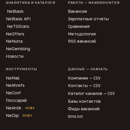
АНАЛИТИКА И КАТАЛОГИ
РАБОТА — NEARBIHUNTER
NeBlask
Вакансии
NeBlask API
Зарплатные отчёты
NeTGStats
Сравнения
NeOffers
Методология
NeNutra
RSS вакансий
NeGambling
Новости
ИНСТРУМЕНТЫ
ДАННЫЕ — СКАЧАТЬ
NeMail
Компании —
CSV
NeAhrefs
Контакты —
CSV
NeConf
Каталог каналов —
CSV
Глоссарий
Базы контактов
NeAntik
АЛЬФА
Фиды вакансий
NeClip
АЛЬФА
llms.txt