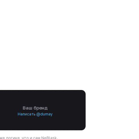
Ваш бренд
Написать @dumay
е логике, что и сам NeBlask.