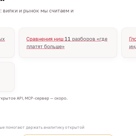
г: вилки и рынок мы считаем и
ых
Сравнения ниш
11
разборов «где
Гл
платят больше»
ин
крытое API, MCP-сервер — скоро.
рые помогают держать аналитику открытой