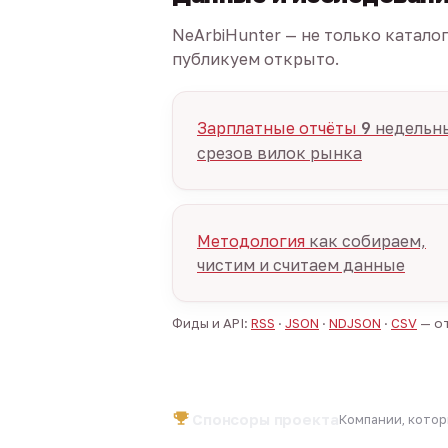
NeArbiHunter — не только катало
публикуем открыто.
Зарплатные отчёты
9
недельн
срезов вилок рынка
Методология
как собираем,
чистим и считаем данные
Фиды и API:
RSS
·
JSON
·
NDJSON
·
CSV
— от
Спонсоры проекта
Компании, кото