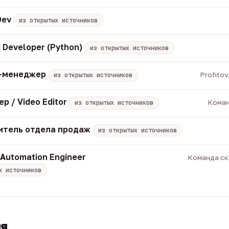
Dev
из открытых источников
 Developer (Python)
из открытых источников
M-менеджер
Profito
из открытых источников
р / Video Editor
Коман
из открытых источников
итель отдела продаж
из открытых источников
 Automation Engineer
Команда скр
х источников
ия