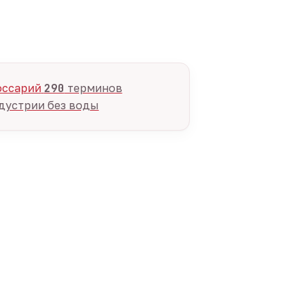
оссарий
290
терминов
дустрии без воды