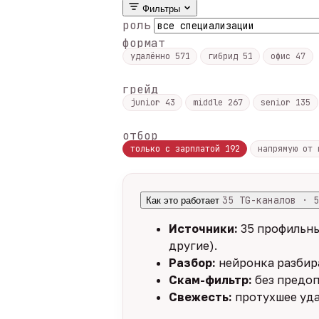
Фильтры
роль
формат
удалённо
571
гибрид
51
офис
47
грейд
junior
43
middle
267
senior
135
отбор
только с зарплатой
192
напрямую от
35 TG-каналов · 5
Как это работает
Источники:
35 профильны
другие).
Разбор:
нейронка разбира
Скам-фильтр:
без предоп
Свежесть:
протухшее уда