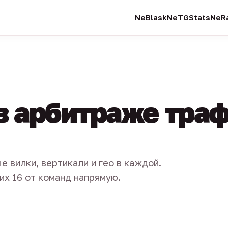
NeBlask
NeTGStats
NeRa
в арбитраже тра
е вилки, вертикали и гео в каждой.
их 16 от команд напрямую.