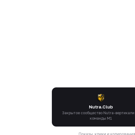
Nutra.Club
Закрытое сообщество Nutra-вертикали
команды M1
Показы, клики и копировани