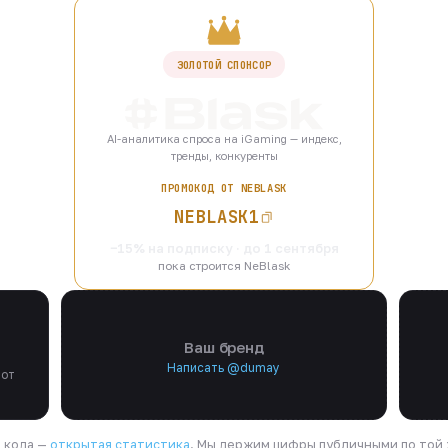
ЗОЛОТОЙ СПОНСОР
AI-аналитика спроса на iGaming — индекс,
тренды, конкуренты
ПРОМОКОД ОТ NEBLASK
NEBLASK1
−15% на подписку · до 1 сентября
пока строится NeBlask
Ваш бренд
Написать @dumay
 от
я кода —
открытая статистика
. Мы держим цифры публичными по той ж