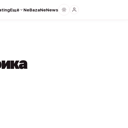
ting
Ещё
NeBaza
NeNews
фика