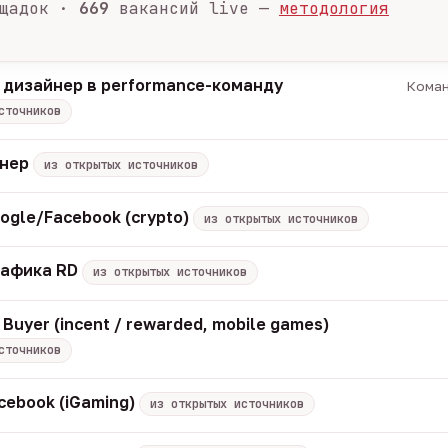
щадок ·
669
вакансий live —
методология
 дизайнер в performance-команду
Коман
сточников
енер
из открытых источников
ogle/Facebook (crypto)
из открытых источников
рафика RD
из открытых источников
 Buyer (incent / rewarded, mobile games)
сточников
cebook (iGaming)
из открытых источников