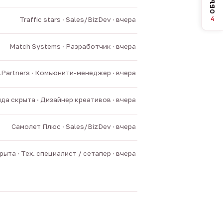
4
Traffic stars · Sales/BizDev · вчера
Match Systems · Разработчик · вчера
v.Partners · Комьюнити-менеджер · вчера
да скрыта · Дизайнер креативов · вчера
Самолет Плюс · Sales/BizDev · вчера
ыта · Тех. специалист / сетапер · вчера