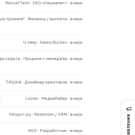
RecruitTech · SEO-специалист · вчера
остроения" · Финансы / выплаты · вчера
U-Help · Sales/BizDev · вчера
а скрыта · Проджект-менеджер · вчера
ТИШКА · Дизайнер креативов · вчера
Lockin · Медиабайер · вчера
Оборот.ру · Retention / CRM · вчера
ОБЪЯВЛЕНИЯ
RED · Разработчик · вчера