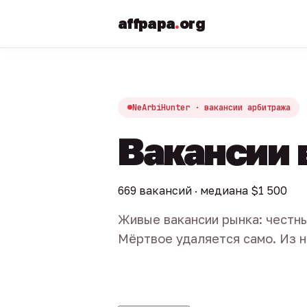
affpapa
.
org
NeArbiHunter · вакансии арбитража
Вакансии 
669 вакансий · медиана $1 500
Живые вакансии рынка: честны
Мёртвое удаляется само. Из н