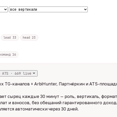
lead
33
head
23
 команд
16
 ATS · 669 live
х TG-каналов + ArbiHunter, Партнёркин и ATS-площадк
ет сырец каждые 30 минут — роль, вертикаль, формат,
лат и взносов, без обещаний гарантированного дохода
ляется автоматически через 30 дней.