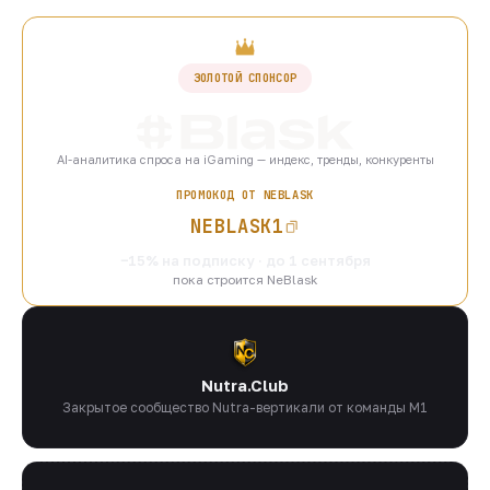
ЗОЛОТОЙ СПОНСОР
AI-аналитика спроса на iGaming — индекс, тренды, конкуренты
ПРОМОКОД ОТ NEBLASK
NEBLASK1
−15% на подписку · до 1 сентября
пока строится NeBlask
Nutra.Club
Закрытое сообщество Nutra-вертикали от команды M1