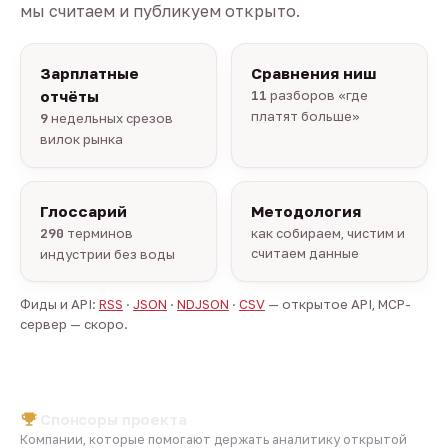
мы считаем и публикуем открыто.
Зарплатные
Сравнения ниш
отчёты
11
разборов «где
платят больше»
9
недельных срезов
вилок рынка
Глоссарий
Методология
290
терминов
как собираем, чистим и
считаем данные
индустрии без воды
Фиды и API:
RSS
·
JSON
·
NDJSON
·
CSV
— открытое API, MCP-
сервер — скоро.
Спонсоры проекта
Компании, которые помогают держать аналитику открытой