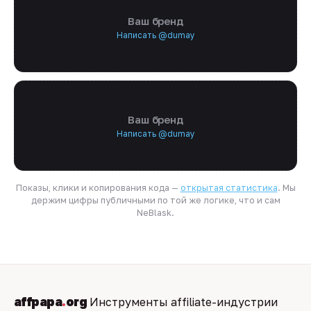
Ваш бренд
Написать @dumay
Ваш бренд
Написать @dumay
Показы, клики и копирования кода —
открытая статистика
. Мы
держим цифры публичными по той же логике, что и сам
NeBlask.
affpapa
.
org
Инструменты affiliate-индустрии