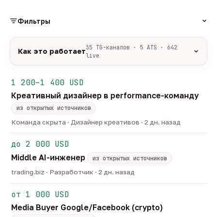
Фильтры
РОЛЬ
35 TG-каналов · 5 ATS · 642
Как это работает
live
Источники:
35 профильных TG-каналов +
ФОРМАТ
ArbiHunter, Партнёркин и ATS-площадки
1 200–1 400 USD
удалённо
гибрид
офис
547
50
45
(Greenhouse, Himalayas и другие).
Креативный дизайнер в performance-команду
ГРЕЙД
Разбор:
нейронка разбирает сырец каждые 30
junior
middle
senior
lead
минут — роль, вертикаль, формат, вилка, грейд.
из открытых источников
44
251
125
32
Скам-фильтр:
без предоплат и взносов, без
head
Команда скрыта · Дизайнер креативов · 2 дн. назад
23
обещаний гарантированного дохода, без увода в
ОТБОР
сторонние боты.
до 2 000 USD
только с зарплатой
напрямую от команд
185
16
Свежесть:
протухшее удаляется автоматически
Middle AI-инженер
через 30 дней.
из открытых источников
35
TG-каналов ·
5
ATS-площадок ·
642
вакансии live —
trading.biz · Разработчик · 2 дн. назад
методология
от 1 000 USD
Media Buyer Google/Facebook (crypto)