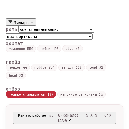
Фильтры
роль
формат
удалённо
554
гибрид
50
офис
45
грейд
junior
44
middle
254
senior
128
lead
32
head
23
отбор
только с зарплатой
189
напрямую от команд
16
35 TG-каналов · 5 ATS · 649
Как это работает
live