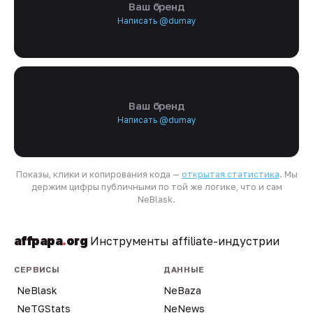
Ваш бренд
Написать @dumay
Ваш бренд
Написать @dumay
Показы, клики и копирования кода —
открытая статистика
. Мы
держим цифры публичными по той же логике, что и сам
NeBlask.
affpapa
.
org
Инструменты affiliate-индустрии
СЕРВИСЫ
ДАННЫЕ
NeBlask
NeBaza
NeTGStats
NeNews