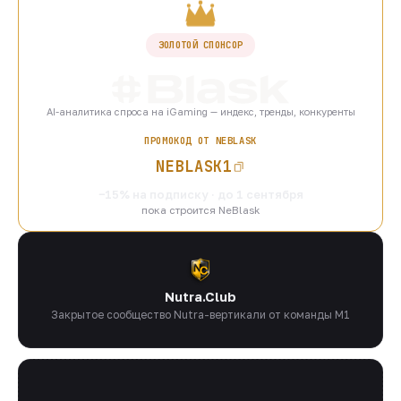
ЗОЛОТОЙ СПОНСОР
AI-аналитика спроса на iGaming — индекс, тренды, конкуренты
ПРОМОКОД ОТ NEBLASK
NEBLASK1
−15% на подписку · до 1 сентября
пока строится NeBlask
Nutra.Club
Закрытое сообщество Nutra-вертикали от команды M1