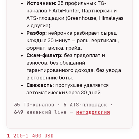
Источники:
35 профильных TG-
каналов + ArbiHunter, Партнёркин и
ATS-площадки (Greenhouse, Himalayas
и другие).
Разбор:
нейронка разбирает сырец
каждые 30 минут — роль, вертикаль,
формат, вилка, грейд.
Скам-фильтр:
без предоплат и
взносов, без обещаний
гарантированного дохода, без увода
в сторонние боты.
Свежесть:
протухшее удаляется
автоматически через 30 дней.
35
TG-каналов ·
5
ATS-площадок ·
649
вакансий live —
методология
1 200–1 400 USD