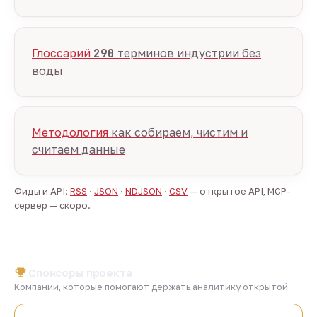
Глоссарий
290
терминов индустрии без
воды
Методология
как собираем, чистим и
считаем данные
Фиды и API:
RSS
·
JSON
·
NDJSON
·
CSV
— открытое API, MCP-
сервер — скоро.
Спонсоры проекта
Компании, которые помогают держать аналитику открытой