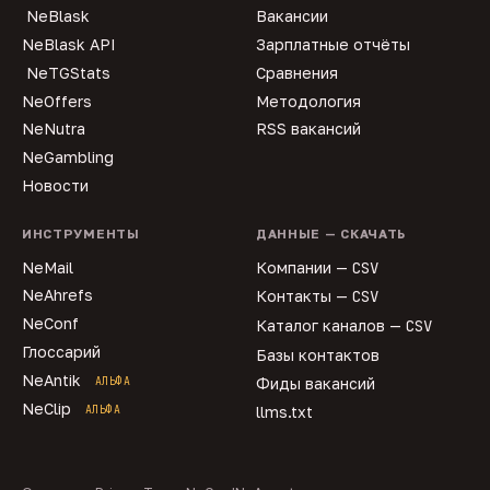
NeBlask
Вакансии
NeBlask API
Зарплатные отчёты
NeTGStats
Сравнения
NeOffers
Методология
NeNutra
RSS вакансий
NeGambling
Новости
ИНСТРУМЕНТЫ
ДАННЫЕ — СКАЧАТЬ
NeMail
Компании —
CSV
NeAhrefs
Контакты —
CSV
NeConf
Каталог каналов —
CSV
Глоссарий
Базы контактов
NeAntik
АЛЬФА
Фиды вакансий
NeClip
АЛЬФА
llms.txt