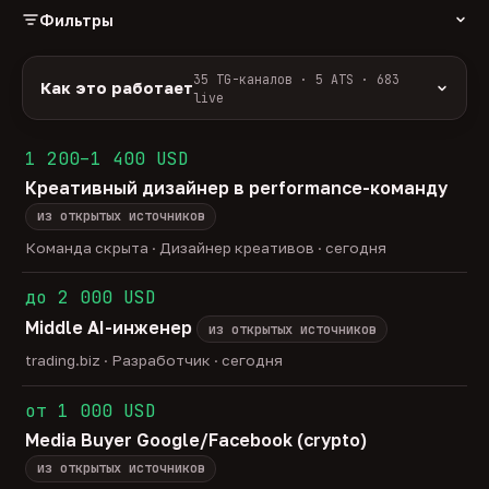
Фильтры
РОЛЬ
35 TG-каналов · 5 ATS · 683
Как это работает
live
Источники:
35 профильных TG-каналов +
ФОРМАТ
ArbiHunter, Партнёркин и ATS-площадки
1 200–1 400 USD
удалённо
гибрид
офис
588
50
45
(Greenhouse, Himalayas и другие).
Креативный дизайнер в performance-команду
ГРЕЙД
Разбор:
нейронка разбирает сырец каждые 30
junior
middle
senior
lead
минут — роль, вертикаль, формат, вилка, грейд.
из открытых источников
43
276
141
33
Скам-фильтр:
без предоплат и взносов, без
head
Команда скрыта · Дизайнер креативов · сегодня
23
обещаний гарантированного дохода, без увода в
ОТБОР
сторонние боты.
до 2 000 USD
только с зарплатой
напрямую от команд
201
16
Свежесть:
протухшее удаляется автоматически
Middle AI-инженер
через 30 дней.
из открытых источников
35
TG-каналов ·
5
ATS-площадок ·
683
вакансии live —
trading.biz · Разработчик · сегодня
методология
от 1 000 USD
Media Buyer Google/Facebook (crypto)
из открытых источников