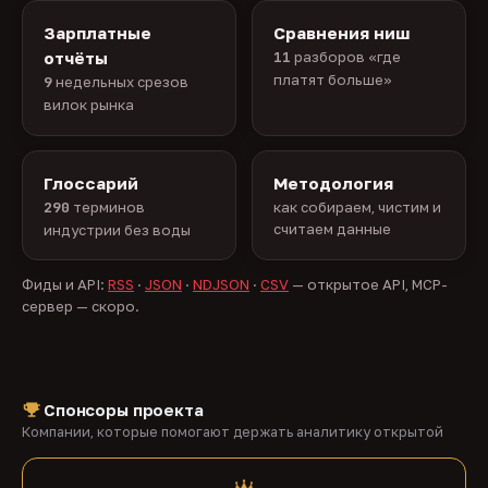
Зарплатные
Сравнения ниш
отчёты
11
разборов «где
платят больше»
9
недельных срезов
вилок рынка
Глоссарий
Методология
290
терминов
как собираем, чистим и
считаем данные
индустрии без воды
Фиды и API:
RSS
·
JSON
·
NDJSON
·
CSV
— открытое API, MCP-
сервер — скоро.
Спонсоры проекта
Компании, которые помогают держать аналитику открытой