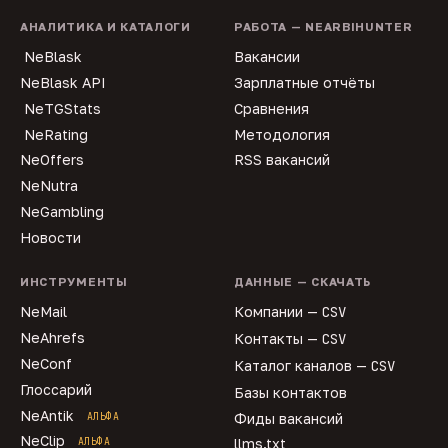
АНАЛИТИКА И КАТАЛОГИ
РАБОТА — NEARBIHUNTER
NeBlask
Вакансии
NeBlask API
Зарплатные отчёты
NeTGStats
Сравнения
NeRating
Методология
NeOffers
RSS вакансий
NeNutra
NeGambling
Новости
ИНСТРУМЕНТЫ
ДАННЫЕ — СКАЧАТЬ
NeMail
Компании —
CSV
NeAhrefs
Контакты —
CSV
NeConf
Каталог каналов —
CSV
Глоссарий
Базы контактов
NeAntik
АЛЬФА
Фиды вакансий
NeClip
АЛЬФА
llms.txt