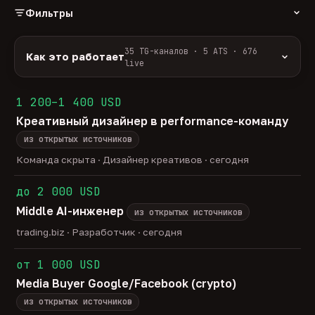
Фильтры
РОЛЬ
35 TG-каналов · 5 ATS · 676
Как это работает
live
Источники:
35 профильных TG-каналов +
ФОРМАТ
ArbiHunter, Партнёркин и ATS-площадки
1 200–1 400 USD
удалённо
гибрид
офис
579
51
46
(Greenhouse, Himalayas и другие).
Креативный дизайнер в performance-команду
ГРЕЙД
Разбор:
нейронка разбирает сырец каждые 30
junior
middle
senior
lead
минут — роль, вертикаль, формат, вилка, грейд.
из открытых источников
40
273
138
33
Скам-фильтр:
без предоплат и взносов, без
head
Команда скрыта · Дизайнер креативов · сегодня
23
обещаний гарантированного дохода, без увода в
ОТБОР
сторонние боты.
до 2 000 USD
только с зарплатой
напрямую от команд
201
16
Свежесть:
протухшее удаляется автоматически
Middle AI-инженер
через 30 дней.
из открытых источников
35
TG-каналов ·
5
ATS-площадок ·
676
вакансий live —
trading.biz · Разработчик · сегодня
методология
от 1 000 USD
Media Buyer Google/Facebook (crypto)
из открытых источников