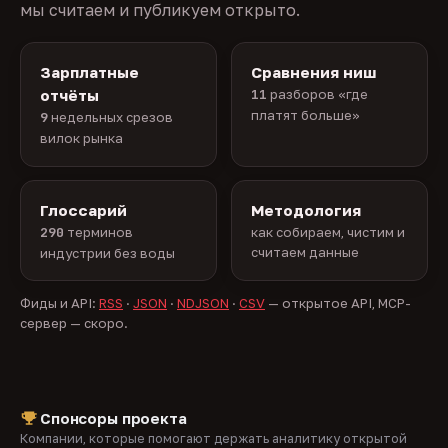
мы считаем и публикуем открыто.
Зарплатные
Сравнения ниш
отчёты
11
разборов «где
платят больше»
9
недельных срезов
вилок рынка
Глоссарий
Методология
290
терминов
как собираем, чистим и
считаем данные
индустрии без воды
Фиды и API:
RSS
·
JSON
·
NDJSON
·
CSV
— открытое API, MCP-
сервер — скоро.
Спонсоры проекта
Компании, которые помогают держать аналитику открытой