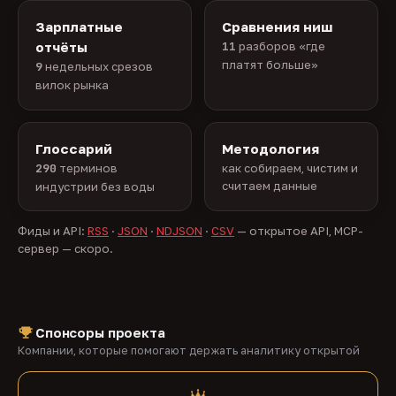
Зарплатные
Сравнения ниш
отчёты
11
разборов «где
платят больше»
9
недельных срезов
вилок рынка
Глоссарий
Методология
290
терминов
как собираем, чистим и
считаем данные
индустрии без воды
Фиды и API:
RSS
·
JSON
·
NDJSON
·
CSV
— открытое API, MCP-
сервер — скоро.
Спонсоры проекта
Компании, которые помогают держать аналитику открытой