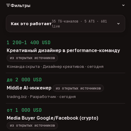
Фильтры
РОЛЬ
35 TG-каналов · 5 ATS · 681
Как это работает
live
Источники:
35 профильных TG-каналов +
ФОРМАТ
ArbiHunter, Партнёркин и ATS-площадки
1 200–1 400 USD
удалённо
гибрид
офис
586
50
45
(Greenhouse, Himalayas и другие).
Креативный дизайнер в performance-команду
ГРЕЙД
Разбор:
нейронка разбирает сырец каждые 30
junior
middle
senior
lead
минут — роль, вертикаль, формат, вилка, грейд.
из открытых источников
43
275
140
33
Скам-фильтр:
без предоплат и взносов, без
head
Команда скрыта · Дизайнер креативов · сегодня
23
обещаний гарантированного дохода, без увода в
ОТБОР
сторонние боты.
до 2 000 USD
только с зарплатой
напрямую от команд
201
16
Свежесть:
протухшее удаляется автоматически
Middle AI-инженер
через 30 дней.
из открытых источников
35
TG-каналов ·
5
ATS-площадок ·
681
вакансия live —
trading.biz · Разработчик · сегодня
методология
от 1 000 USD
Media Buyer Google/Facebook (crypto)
из открытых источников