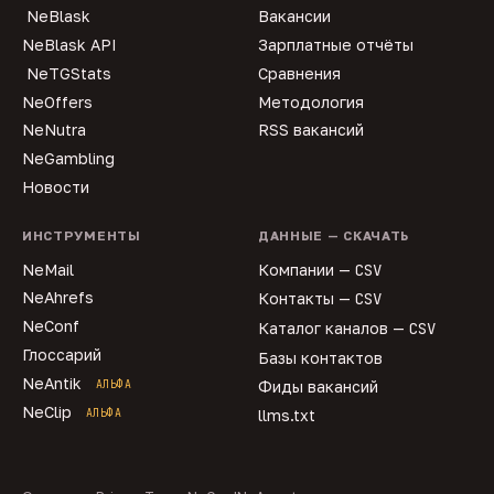
NeBlask
Вакансии
NeBlask API
Зарплатные отчёты
NeTGStats
Сравнения
NeOffers
Методология
NeNutra
RSS вакансий
NeGambling
Новости
ИНСТРУМЕНТЫ
ДАННЫЕ — СКАЧАТЬ
NeMail
Компании —
CSV
NeAhrefs
Контакты —
CSV
NeConf
Каталог каналов —
CSV
Глоссарий
Базы контактов
NeAntik
АЛЬФА
Фиды вакансий
NeClip
АЛЬФА
llms.txt